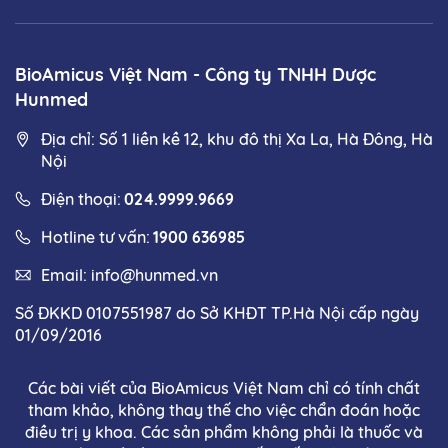
BioAmicus Việt Nam - Công ty TNHH Dược
Hunmed
Địa chỉ: Số 1 liền kề 12, khu đô thị Xa La, Hà Đông, Hà
Nội
Điện thoại:
024.9999.9669
Hotline tư vấn:
1900 636985
Email:
info@hunmed.vn
Số ĐKKD 0107551987 do Sở KHĐT TP.Hà Nội cấp ngày
01/09/2016
Các bài viết của BioAmicus Việt Nam chỉ có tính chất
tham khảo, không thay thế cho việc chẩn đoán hoặc
điều trị y khoa. Các sản phẩm không phải là thuốc và