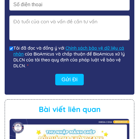
Tôi đã đọc và đồng ý với
Chính sách bảo vệ dữ liệu cá
nhân
của BioAmicus và chấp thuận để BioAmicus xử lý
DLCN của tôi theo quy định của pháp luật về bảo vệ
DLCN.
*
Gửi Đi
Bài viết liên quan