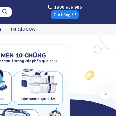
1900 636 985
Giỏ hàng
n
Tra cứu COA