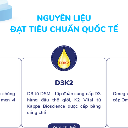
NGUYÊN LIỆU
ĐẠT TIÊU CHUẨN QUỐC TẾ
D3K2
c chủng
D3 từ DSM - tập đoàn cung cấp D3
Omega-
 men vi
hàng đầu thế giới, K2 Vital từ
cấp Om
Kappa Bioscience được cấp bằng
sáng chế
Xem chi tiết