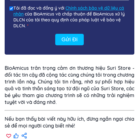
Tôi đã đọc và đồng ý với
Chính sách bảo vệ dữ liệu cá
nhân
của BioAmicus và chấp thuận để BioAmicus xử lý
DLCN của tôi theo quy định của pháp luật về bảo vệ
DLCN.
*
Gửi Đi
BioAmicus trân trọng cảm ơn thương hiệu Suri Store -
đối tác tin cậy đã cộng tác cùng chúng tôi trong chương
trình lần này. Chúng tôi tin rằng, nhờ sự phối hợp hiệu
quả và tinh thần sáng tạo từ đội ngũ của Suri Store, các
bé yêu tham gia chương trình sẽ có những trải nghiệm
tuyệt vời và đáng nhớ.
Nếu bạn thấy bài viết này hữu ích, đừng ngần ngại chia
sẻ để mọi người cùng biết nhé!