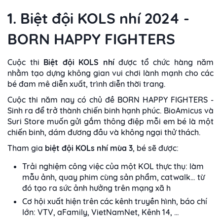
1. Biệt đội KOLS nhí 2024 -
BORN HAPPY FIGHTERS
Cuộc thi
Biệt đội KOLS nhí
được tổ chức hàng năm
nhằm tạo dựng không gian vui chơi lành mạnh cho các
bé đam mê diễn xuất, trình diễn thời trang.
Cuộc thi năm nay có chủ đề BORN HAPPY FIGHTERS -
Sinh ra để trở thành chiến binh hạnh phúc. BioAmicus và
Suri Store muốn gửi gắm thông điệp mỗi em bé là một
chiến binh, dám đương đầu và không ngại thử thách.
Tham gia
biệt đội KOLs nhí mùa 3
, bé sẽ được:
Trải nghiệm công việc của một KOL thực thụ: làm
mẫu ảnh, quay phim cùng sản phẩm, catwalk… từ
đó tạo ra sức ảnh hưởng trên mạng xã h
Cơ hội xuất hiện trên các kênh truyền hình, báo chí
lớn: VTV, aFamily, VietNamNet, Kênh 14, …