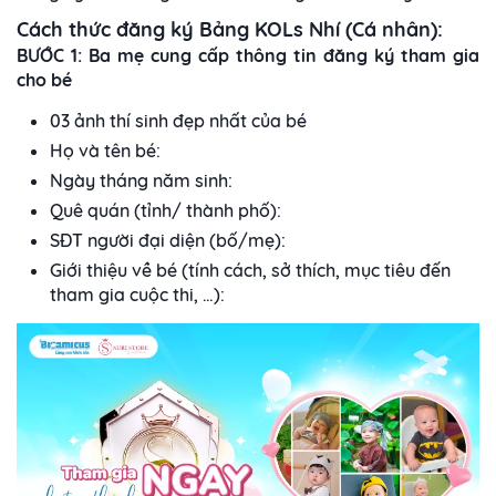
Cách thức đăng ký Bảng KOLs Nhí (Cá nhân):
BƯỚC 1: Ba mẹ cung cấp thông tin đăng ký tham gia
cho bé
03 ảnh thí sinh đẹp nhất của bé
Họ và tên bé:
Ngày tháng năm sinh:
Quê quán (tỉnh/ thành phố):
SĐT người đại diện (bố/mẹ):
Giới thiệu về bé (tính cách, sở thích, mục tiêu đến
tham gia cuộc thi, …):