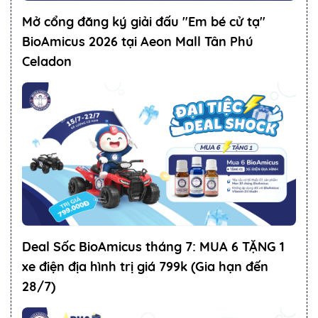
Mở cổng đăng ký giải đấu "Em bé cử tạ"
BioAmicus 2026 tại Aeon Mall Tân Phú
Celadon
Deal Sốc BioAmicus tháng 7: MUA 6 TẶNG 1
xe điện địa hình trị giá 799k (Gia hạn đến
28/7)