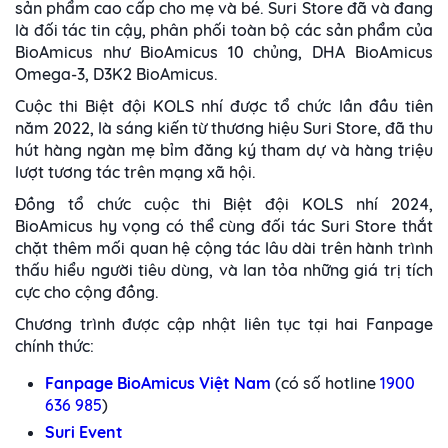
sản phẩm cao cấp cho mẹ và bé. Suri Store đã và đang
là đối tác tin cậy, phân phối toàn bộ các sản phẩm của
BioAmicus như BioAmicus 10 chủng, DHA BioAmicus
Omega-3, D3K2 BioAmicus.
Cuộc thi Biệt đội KOLS nhí được tổ chức lần đầu tiên
năm 2022, là sáng kiến từ thương hiệu Suri Store, đã thu
hút hàng ngàn mẹ bỉm đăng ký tham dự và hàng triệu
lượt tương tác trên mạng xã hội.
Đồng tổ chức cuộc thi Biệt đội KOLS nhí 2024,
BioAmicus hy vọng có thể cùng đối tác Suri Store thắt
chặt thêm mối quan hệ cộng tác lâu dài trên hành trình
thấu hiểu người tiêu dùng, và lan tỏa những giá trị tích
cực cho cộng đồng.
Chương trình được cập nhật liên tục tại hai Fanpage
chính thức:
Fanpage BioAmicus Việt Nam
(có số hotline
1900
636 985
)
Suri Event