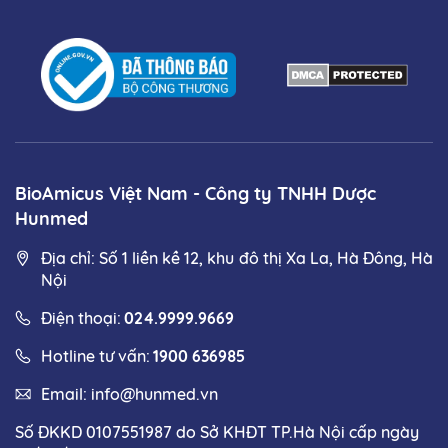
BioAmicus Việt Nam - Công ty TNHH Dược
Hunmed
Địa chỉ: Số 1 liền kề 12, khu đô thị Xa La, Hà Đông, Hà
Nội
Điện thoại:
024.9999.9669
Hotline tư vấn:
1900 636985
Email:
info@hunmed.vn
Số ĐKKD 0107551987 do Sở KHĐT TP.Hà Nội cấp ngày