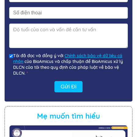
Tôi đã đọc và đồng ý với
Chính sách bảo vệ dữ liệu cá
nhân
của BioAmicus và chấp thuận để BioAmicus xử lý
DLCN của tôi theo quy định của pháp luật về bảo vệ
DLCN.
*
Gửi Đi
Mẹ muốn tìm hiểu