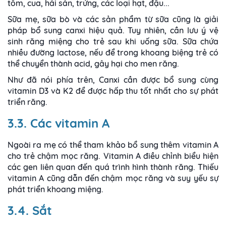
tôm, cua, hải sản, trứng, các loại hạt, đậu...
Sữa mẹ, sữa bò và các sản phẩm từ sữa cũng là giải
pháp bổ sung canxi hiệu quả. Tuy nhiên, cần lưu ý vệ
sinh răng miệng cho trẻ sau khi uống sữa. Sữa chứa
nhiều đường lactose, nếu để trong khoang biệng trẻ có
thể chuyển thành acid, gây hại cho men răng.
Như đã nói phía trên, Canxi cần được bổ sung cùng
vitamin D3 và K2 để được hấp thu tốt nhất cho sự phát
triển răng.
3.3. Các vitamin A
Ngoài ra mẹ có thể tham khảo bổ sung thêm vitamin A
cho trẻ chậm mọc răng. Vitamin A điều chỉnh biểu hiện
các gen liên quan đến quá trình hình thành răng. Thiếu
vitamin A cũng dẫn đến chậm mọc răng và suy yếu sự
phát triển khoang miệng.
3.4. Sắt