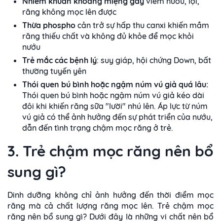
Nhiễm khuẩn khoang miệng gây
viêm nướu, lợi,
răng không mọc lên được
Thừa phospho
cản trở sự hấp thu canxi khiến mầm
răng thiếu chất và không đủ khỏe để mọc khỏi
nướu
Trẻ mắc các bệnh lý
: suy giáp, hội chứng Down, bất
thường tuyến yên
Thói quen bú bình hoặc ngậm núm vú giả quá lâu:
Thói quen bú bình hoặc ngậm núm vú giả kéo dài
đôi khi khiến răng sữa "lười" nhú lên. Áp lực từ núm
vú giả có thể ảnh hưởng đến sự phát triển của nướu,
dẫn đến tình trạng chậm mọc răng ở trẻ.
3. Trẻ chậm mọc răng nên bổ
sung gì?
Dinh dưỡng không chỉ ảnh hưởng đến thời điểm mọc
răng mà cả chất lượng răng mọc lên. Trẻ chậm mọc
răng nên bổ sung gì? Dưới đây là những vi chất nên bổ