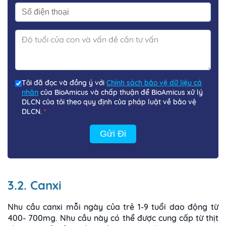
Tôi đã đọc và đồng ý với
Chính sách bảo vệ dữ liệu cá
nhân
của BioAmicus và chấp thuận để BioAmicus xử lý
DLCN của tôi theo quy định của pháp luật về bảo vệ
DLCN.
*
Gửi Đi
3.2. Canxi
Nhu cầu canxi mỗi ngày của trẻ 1-9 tuổi dao động từ
400- 700mg. Nhu cầu này có thể được cung cấp từ thịt