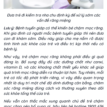
Đưa trẻ đi kiểm tra nha chu định kỳ để xử lý sớm các
vấn đề răng miệng
Lưu ý:
Bệnh tuyến giáp có thể khiến bé chậm mọc răng.
Khi gia đình có người mắc bệnh tuyến giáp thì nên đưa
con đi khám sớm. Điều này giúp cha mẹ nắm rõ được
tình hình sức khỏe của trẻ và điều trị kịp thời nếu có
bệnh lý.
Như vậy, trẻ chậm mọc răng không phải điều gì quá
đáng lo. Bổ sung đầy đủ các dưỡng chất như canxi,
vitamin D, và các khoáng chất thiết yếu khác sẽ giúp
quá trình mọc răng diễn ra thuận lợi hơn. Tuy nhiên, mỗi
trẻ có tốc độ phát triển riêng, vì vậy điều quan trọng
nhất là duy trì một chế độ dinh dưỡng cân bằng, chăm
sóc răng miệng đúng cách và thường xuyên theo dõi
sức khỏe tổng thể của trẻ.
Nếu vẫn còn thắc mắc xung quanh chủ đề trẻ chậm
mọc răng nên bổ sung gì,
hãy liên hệ hotline 1900 636