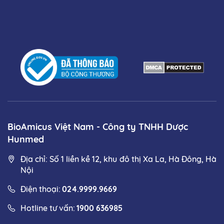
BioAmicus Việt Nam - Công ty TNHH Dược
Hunmed
Địa chỉ: Số 1 liền kề 12, khu đô thị Xa La, Hà Đông, Hà
Nội
Điện thoại:
024.9999.9669
Hotline tư vấn:
1900 636985