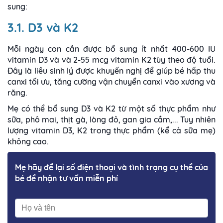
sung:
3.1. D3 và K2
Mỗi ngày con cần được bổ sung ít nhất 400-600 IU
vitamin D3 và và 2-55 mcg vitamin K2 tùy theo độ tuổi.
Đây là liều sinh lý được khuyến nghị để giúp bé hấp thu
canxi tối ưu, tăng cường vận chuyển canxi vào xương và
răng.
Mẹ có thể bổ sung D3 và K2 từ một số thực phẩm như
sữa, phô mai, thịt gà, lòng đỏ, gan gia cầm,... Tuy nhiên
lượng vitamin D3, K2 trong thực phẩm (kể cả sữa mẹ)
không cao.
Mẹ hãy để lại số điện thoại và tình trạng cụ thể của
bé để nhận tư vấn miễn phí