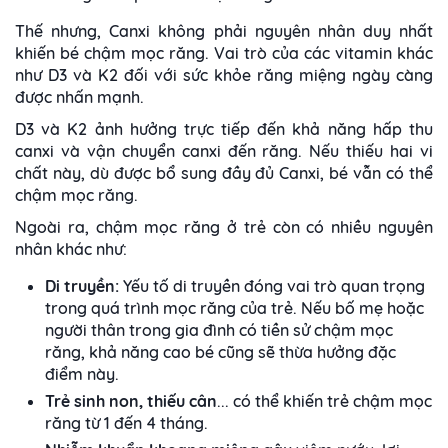
Thế nhưng, Canxi không phải nguyên nhân duy nhất
khiến bé chậm mọc răng. Vai trò của các vitamin khác
như D3 và K2 đối với sức khỏe răng miệng ngày càng
được nhấn mạnh.
D3 và K2 ảnh hưởng trực tiếp đến khả năng hấp thu
canxi và vận chuyển canxi đến răng. Nếu thiếu hai vi
chất này, dù được bổ sung đầy đủ Canxi, bé vẫn có thể
chậm mọc răng.
Ngoài ra, chậm mọc răng ở trẻ còn có nhiều nguyên
nhân khác như:
Di truyền:
Yếu tố di truyền đóng vai trò quan trọng
trong quá trình mọc răng của trẻ. Nếu bố mẹ hoặc
người thân trong gia đình có tiền sử chậm mọc
răng, khả năng cao bé cũng sẽ thừa hưởng đặc
điểm này.
Trẻ sinh non, thiếu cân
... có thể khiến trẻ chậm mọc
răng từ 1 đến 4 tháng.