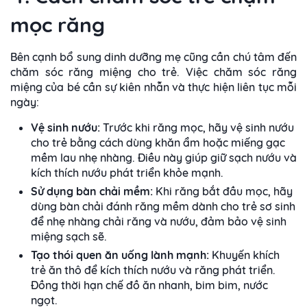
mọc răng
Bên cạnh bổ sung dinh dưỡng mẹ cũng cần chú tâm đến
chăm sóc răng miệng cho trẻ. Việc chăm sóc răng
miệng của bé cần sự kiên nhẫn và thực hiện liên tục mỗi
ngày:
Vệ sinh nướu:
Trước khi răng mọc, hãy vệ sinh nướu
cho trẻ bằng cách dùng khăn ẩm hoặc miếng gạc
mềm lau nhẹ nhàng. Điều này giúp giữ sạch nướu và
kích thích nướu phát triển khỏe mạnh.
Sử dụng bàn chải mềm:
Khi răng bắt đầu mọc, hãy
dùng bàn chải đánh răng mềm dành cho trẻ sơ sinh
để nhẹ nhàng chải răng và nướu, đảm bảo vệ sinh
miệng sạch sẽ.
Tạo thói quen ăn uống lành mạnh:
Khuyến khích
trẻ ăn thô để kích thích nướu và răng phát triển.
Đồng thời hạn chế đồ ăn nhanh, bim bim, nước
ngọt.