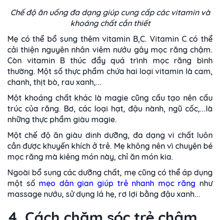
Chế độ ăn uống đa dạng giúp cung cấp các vitamin và
khoáng chất cần thiết
Mẹ có thể bổ sung thêm vitamin B,C. Vitamin C có thể
cải thiện nguyên nhân viêm nướu gây mọc răng chậm.
Còn vitamin B thúc đẩy quá trình mọc răng bình
thường. Một số thực phẩm chứa hai loại vitamin là cam,
chanh, thịt bò, rau xanh,...
Một khoáng chất khác là magie cũng cấu tạo nên cấu
trúc của răng. Bơ, các loại hạt, đậu nành, ngũ cốc,...là
những thực phẩm giàu magie.
Một chế độ ăn giàu dinh dưỡng, đa dạng vi chất luôn
cần được khuyến khích ở trẻ. Mẹ không nên vì chuyện bé
mọc răng mà kiêng món này, chỉ ăn món kia.
Ngoài bổ sung các dưỡng chất, mẹ cũng có thể áp dụng
một số
mẹo dân gian giúp trẻ nhanh mọc răng
như
massage nướu, sử dụng lá hẹ, rơ lợi bằng đậu xanh...
4. Cách chăm sóc trẻ chậm