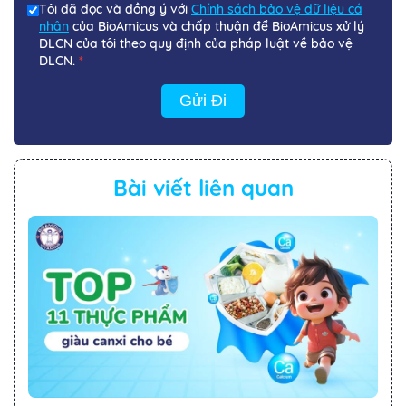
Tôi đã đọc và đồng ý với
Chính sách bảo vệ dữ liệu cá
nhân
của BioAmicus và chấp thuận để BioAmicus xử lý
DLCN của tôi theo quy định của pháp luật về bảo vệ
DLCN.
*
Gửi Đi
Bài viết liên quan