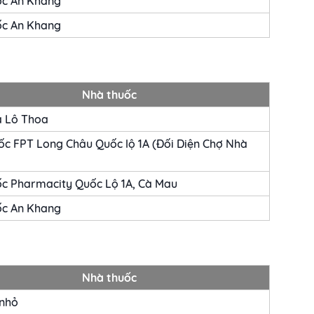
ốc An Khang
ốc An Khang
Nhà thuốc
a Lô Thoa
c FPT Long Châu Quốc lộ 1A (Đối Diện Chợ Nhà
c Pharmacity Quốc Lộ 1A, Cà Mau
ốc An Khang
Nhà thuốc
 nhỏ