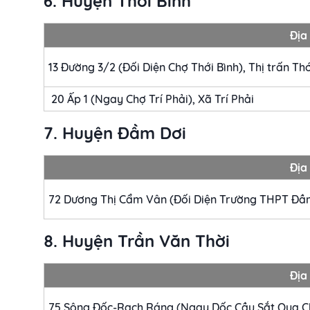
6. Huyện Thới Bình
Địa 
13 Đường 3/2 (Đối Diện Chợ Thới Bình), Thị trấn Thớ
20 Ấp 1 (Ngay Chợ Trí Phải), Xã Trí Phải
7. Huyện Đầm Dơi
Địa 
72 Dương Thị Cẩm Vân (Đối Diện Trường THPT Đầm
8. Huyện Trần Văn Thời
Địa 
75 Sông Đốc-Rạch Ráng (Ngay Dốc Cầu Sắt Qua Ch