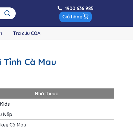
1900 636 985
Giỏ hàng
n
Tra cứu COA
i Tỉnh Cà Mau
Nhà thuốc
 Kids
u Nếp
ckey Cà Mau