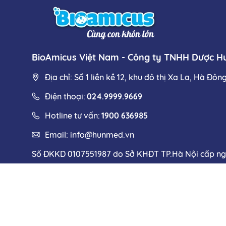
BioAmicus Việt Nam - Công ty TNHH Dược 
Địa chỉ: Số 1 liền kề 12, khu đô thị Xa La, Hà Đôn
Điện thoại:
024.9999.9669
Hotline tư vấn:
1900 636985
Email:
info@hunmed.vn
Số ĐKKD 0107551987 do Sở KHĐT TP.Hà Nội cấp n
Các bài viết của BioAmicus Việt Nam chỉ có tính 
Copyrig