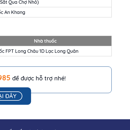
 Sắt Qua Chợ Nhỏ)
ốc An Khang
Nhà thuốc
ốc FPT Long Châu 1D Lạc Long Quân
985
để được hỗ trợ nhé!
ẠI ĐÂY