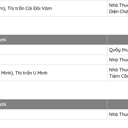
Nhà Thuố
m), Thị trấn Cái Đôi Vàm
Diện Chợ
chỉ
Quầy th
Nhà Thu
Nhà Thu
inh), Thị trấn U Minh
Tiệm Cầ
chỉ
Nhà Thu