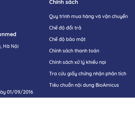
Chính sách
Quy trình mua hàng và vận chuyển
Chế độ đổi trả
Hunmed
Chế độ bảo mật
g, Hà Nội
Chính sách thanh toán
Chính sách xử lý khiếu nại
Tra cứu giấy chứng nhận phân tích
Tiêu chuẩn nội dung BioAmicus
gày 01/09/2016
chất tham khảo, không thay thế cho việc chẩn đoán hoặc điề
không có tác dụng thay thế thuốc chữa bệnh
ht © 2025 . All rights reserved. Thiết kế và phát triển bởi B