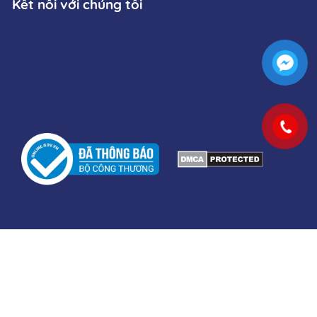
Kết nối với chúng tôi
u trị y khoa. Các sản phẩm không phải là thuốc và
ioamicus