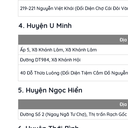
219-221 Nguyễn Việt Khái (Đối Diện Chợ Cái Đôi Và
4. Huyện U Minh
Địa 
Ấp 5, Xã Khánh Lâm, Xã Khánh Lâm
Đường DT984, Xã Khánh Hội
40 Đỗ Thừa Luông (Đối Diện Tiệm Cầm Đồ Nguyễn M
5. Huyện Ngọc Hiển
Địa 
Đường Số 2 (Ngay Ngã Tư Chợ), Thị trấn Rạch Gốc