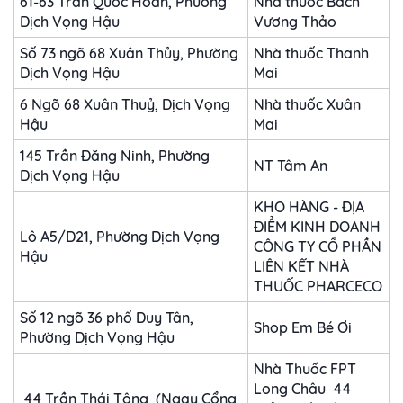
61-63 Trần Quốc Hoàn, Phường
Nhà thuốc Bách
Dịch Vọng Hậu
Vương Thảo
Số 73 ngõ 68 Xuân Thủy, Phường
Nhà thuốc Thanh
Dịch Vọng Hậu
Mai
6 Ngõ 68 Xuân Thuỷ, Dịch Vọng
Nhà thuốc Xuân
Hậu
Mai
145 Trần Đăng Ninh, Phường
NT Tâm An
Dịch Vọng Hậu
KHO HÀNG - ĐỊA
ĐIỂM KINH DOANH
Lô A5/D21, Phường Dịch Vọng
CÔNG TY CỔ PHẦN
Hậu
LIÊN KẾT NHÀ
THUỐC PHARCECO
Số 12 ngõ 36 phố Duy Tân,
Shop Em Bé Ơi
Phường Dịch Vọng Hậu
Nhà Thuốc FPT
Long Châu 44
44 Trần Thái Tông (Ngay Cổng