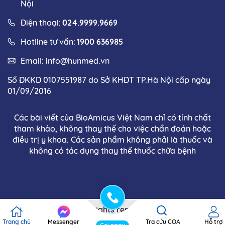
Nội
Điện thoại:
024.9999.9669
Hotline tư vấn:
1900 636985
Email:
info@hunmed.vn
Số ĐKKD 0107551987 do Sở KHĐT TP.Hà Nội cấp ngày
01/09/2016
Các bài viết của BioAmicus Việt Nam chỉ có tính chất
tham khảo, không thay thế cho việc chẩn đoán hoặc
điều trị y khoa. Các sản phẩm không phải là thuốc và
không có tác dụng thay thế thuốc chữa bệnh
Copyright © 2025 . All rights reserved. Thiết kế và phát
triển bởi Bioamicus
Trang chủ
Messenger
Tra cứu COA
Hỗ trợ