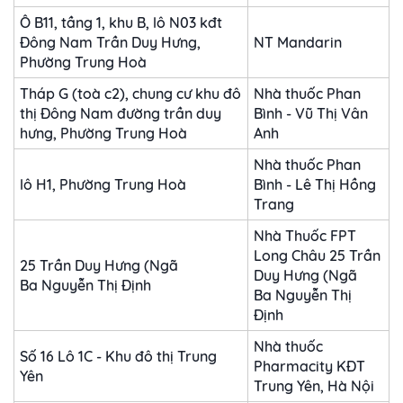
Ô B11, tầng 1, khu B, lô N03 kđt
Đông Nam Trần Duy Hưng,
NT Mandarin
Phường Trung Hoà
Tháp G (toà c2), chung cư khu đô
Nhà thuốc Phan
thị Đông Nam đường trần duy
Bình - Vũ Thị Vân
hưng, Phường Trung Hoà
Anh
Nhà thuốc Phan
lô H1, Phường Trung Hoà
Bình - Lê Thị Hồng
Trang
Nhà Thuốc FPT
Long Châu 25 Trần
25 Trần Duy Hưng (Ngã
Duy Hưng (Ngã
Ba Nguyễn Thị Định
Ba Nguyễn Thị
Định
Nhà thuốc
Số 16 Lô 1C - Khu đô thị Trung
Pharmacity KĐT
Yên
Trung Yên, Hà Nội