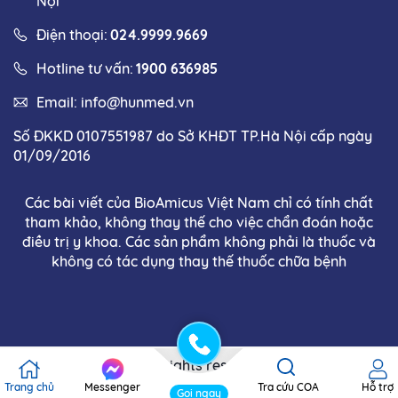
Nội
Điện thoại:
024.9999.9669
Hotline tư vấn:
1900 636985
Email:
info@hunmed.vn
Số ĐKKD 0107551987 do Sở KHĐT TP.Hà Nội cấp ngày
01/09/2016
Các bài viết của BioAmicus Việt Nam chỉ có tính chất
tham khảo, không thay thế cho việc chẩn đoán hoặc
điều trị y khoa. Các sản phẩm không phải là thuốc và
không có tác dụng thay thế thuốc chữa bệnh
Copyright © 2025 . All rights reserved. Thiết kế và phát
triển bởi Bioamicus
Trang chủ
Messenger
Tra cứu COA
Hỗ trợ
Gọi ngay