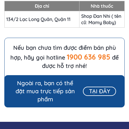
Địa chỉ
Nhà thuốc
Shop Đan Nhi ( tên
134/2 Lạc Long Quân, Quận 11
cũ: Mamy Baby)
Nếu bạn chưa tìm được điểm bán phù
1900 636 985
hợp, hãy gọi hotline
để
được hỗ trợ nhé!
Ngoài ra, bạn có thể
đặt mua trực tiếp sản
TẠI ĐÂY
phẩm