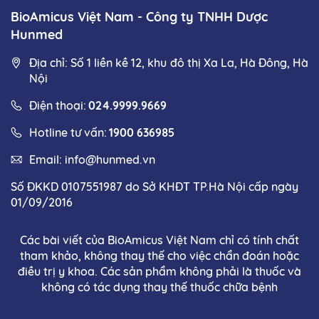
BioAmicus Việt Nam - Công ty TNHH Dược
Hunmed
Địa chỉ: Số 1 liền kề 12, khu đô thị Xa La, Hà Đông, Hà
Nội
Điện thoại:
024.9999.9669
Hotline tư vấn:
1900 636985
Email:
info@hunmed.vn
Số ĐKKD 0107551987 do Sở KHĐT TP.Hà Nội cấp ngày
01/09/2016
Các bài viết của BioAmicus Việt Nam chỉ có tính chất
tham khảo, không thay thế cho việc chẩn đoán hoặc
điều trị y khoa. Các sản phẩm không phải là thuốc và
không có tác dụng thay thế thuốc chữa bệnh