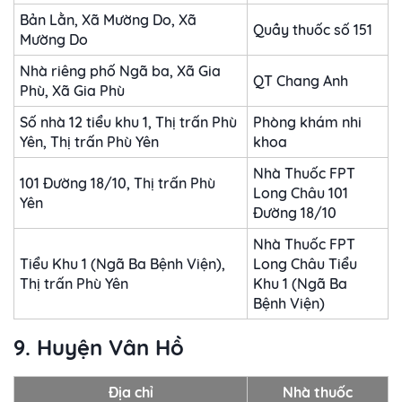
Bản Lằn, Xã Mường Do, Xã
Quầy thuốc số 151
Mường Do
Nhà riêng phố Ngã ba, Xã Gia
QT Chang Anh
Phù, Xã Gia Phù
Số nhà 12 tiểu khu 1, Thị trấn Phù
Phòng khám nhi
Yên, Thị trấn Phù Yên
khoa
Nhà Thuốc FPT
101 Đường 18/10, Thị trấn Phù
Long Châu 101
Yên
Đường 18/10
Nhà Thuốc FPT
Tiểu Khu 1 (Ngã Ba Bệnh Viện),
Long Châu Tiểu
Thị trấn Phù Yên
Khu 1 (Ngã Ba
Bệnh Viện)
9. Huyện Vân Hồ
Địa chỉ
Nhà thuốc