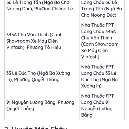
66 Lê Trọng Tấn (Ngã Ba Chợ
Long Châu 66 Lê
Noong Đúc), Phường Chiềng Lề
Trọng Tấn (Ngã Ba
Chợ Noong Đúc)
Nhà Thuốc FPT
Long Châu 343A
343A Chu Văn Thịnh (Cạnh
Chu Văn Thịnh
Showroom Xe Máy Điện
(Cạnh Showroom
Vinfash), Phường Tô Hiệu
Xe Máy Điện
Vinfash)
Nhà Thuốc FPT
33 Lê Đức Thọ (Ngã Ba Xưởng
Long Châu 33 Lê
In), Phường Quyết Thắng
Đức Thọ (Ngã Ba
Xưởng In)
Nhà Thuốc FPT
91 Nguyễn Lương Bằng, Phường
Long Châu 91
Quyết Thắng
Nguyễn Lương
Bằng