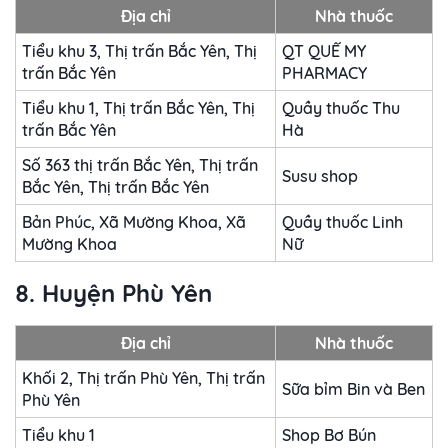
Địa chỉ
Nhà thuốc
Tiểu khu 3, Thị trấn Bắc Yên, Thị
QT QUẾ MY
trấn Bắc Yên
PHARMACY
Tiểu khu 1, Thị trấn Bắc Yên, Thị
Quầy thuốc Thu
trấn Bắc Yên
Hà
Số 363 thị trấn Bắc Yên, Thị trấn
Susu shop
Bắc Yên, Thị trấn Bắc Yên
Bản Phúc, Xã Mường Khoa, Xã
Quầy thuốc Linh
Mường Khoa
Nữ
8. Huyện Phù Yên
Địa chỉ
Nhà thuốc
Khối 2, Thị trấn Phù Yên, Thị trấn
Sữa bỉm Bin và Ben
Phù Yên
Tiểu khu 1
Shop Bơ Bún