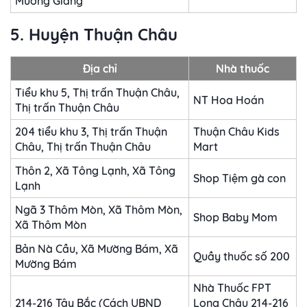
Mường Giàng
5. Huyện Thuận Châu
Địa chỉ
Nhà thuốc
Tiểu khu 5, Thị trấn Thuận Châu,
NT Hoa Hoán
Thị trấn Thuận Châu
204 tiểu khu 3, Thị trấn Thuận
Thuận Châu Kids
Châu, Thị trấn Thuận Châu
Mart
Thôn 2, Xã Tông Lạnh, Xã Tông
Shop Tiệm gà con
Lạnh
Ngã 3 Thôm Mòn, Xã Thôm Mòn,
Shop Baby Mom
Xã Thôm Mòn
Bản Nà Cầu, Xã Mường Bám, Xã
Quầy thuốc số 200
Mường Bám
Nhà Thuốc FPT
214-216 Tây Bắc (Cách UBND
Long Châu 214-216