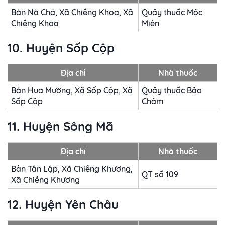
Bản Nà Chá, Xã Chiềng Khoa, Xã
Quầy thuốc Mộc
Chiềng Khoa
Miên
10. Huyện Sốp Cộp
Địa chỉ
Nhà thuốc
Bản Hua Mường, Xã Sốp Cộp, Xã
Quầy thuốc Bảo
Sốp Cộp
Châm
11. Huyện Sông Mã
Địa chỉ
Nhà thuốc
Bản Tân Lập, Xã Chiềng Khương,
QT số 109
Xã Chiềng Khương
12. Huyện Yên Châu