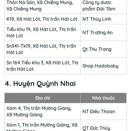
Thôn Nà Sán, Xã Chiềng Mung,
Công ty dược
Xã Chiềng Mung
phẩm Đức Tâm
K19, Xã Hát Lót, Thị trấn Hát Lót
NT Thùy Linh
Tiểu khu 19, Xã Hát Lót, Thị trấn
NT Trường An
Hát Lót
Sn341-Tk19, Xã Hát Lót, Thị trấn
Qt Thu Trang
Hát Lót
Sn 164 Tiểu khu 3, Xã Hát Lót, Thị
Shop Hadobaby
trấn Hát Lót
4. Huyện Quỳnh Nhai
Địa chỉ
Nhà thuốc
Xóm 4, Thị trấn Mường Giàng,
NT Điêu Thoan
Xã Mường Giàng
Xóm 1, Thị trấn Mường Giàng, Xã
QT Đức Thủy