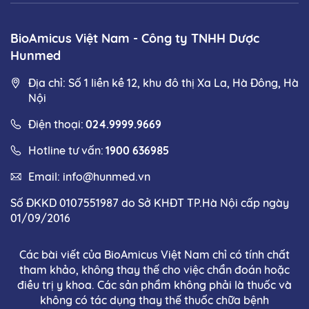
BioAmicus Việt Nam - Công ty TNHH Dược
Hunmed
Địa chỉ: Số 1 liền kề 12, khu đô thị Xa La, Hà Đông, Hà
Nội
Điện thoại:
024.9999.9669
Hotline tư vấn:
1900 636985
Email:
info@hunmed.vn
Số ĐKKD 0107551987 do Sở KHĐT TP.Hà Nội cấp ngày
01/09/2016
Các bài viết của BioAmicus Việt Nam chỉ có tính chất
tham khảo, không thay thế cho việc chẩn đoán hoặc
điều trị y khoa. Các sản phẩm không phải là thuốc và
không có tác dụng thay thế thuốc chữa bệnh