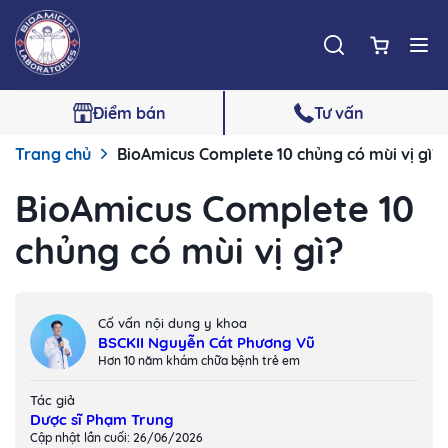
Điểm bán
Tư vấn
Trang chủ
BioAmicus Complete 10 chủng có mùi vị gì?
BioAmicus Complete 10
chủng có mùi vị gì?
Cố vấn nội dung y khoa
BSCKII Nguyễn Cát Phương Vũ
Hơn 10 năm khám chữa bệnh trẻ em
Tác giả
Dược sĩ Phạm Trung
Cập nhật lần cuối: 26/06/2026