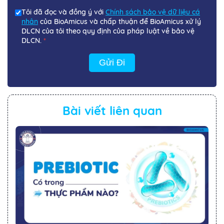
Tôi đã đọc và đồng ý với
Chính sách bảo vệ dữ liệu cá
nhân
của BioAmicus và chấp thuận để BioAmicus xử lý
DLCN của tôi theo quy định của pháp luật về bảo vệ
DLCN.
*
Gửi Đi
Bài viết liên quan