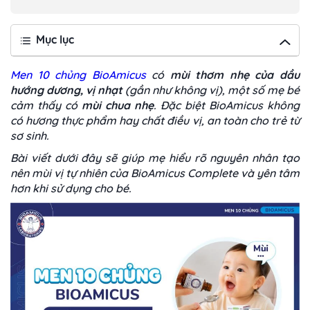
Mục lục
Men 10 chủng BioAmicus
có
mùi thơm nhẹ của dầu
hướng dương, vị nhạt
(gần như không vị), một số mẹ bé
cảm thấy có
mùi chua nhẹ
. Đặc biệt BioAmicus không
có hương thực phẩm hay chất điều vị, an toàn cho trẻ từ
sơ sinh.
Bài viết dưới đây sẽ giúp mẹ hiểu rõ nguyên nhân tạo
nên mùi vị tự nhiên của BioAmicus Complete và yên tâm
hơn khi sử dụng cho bé.