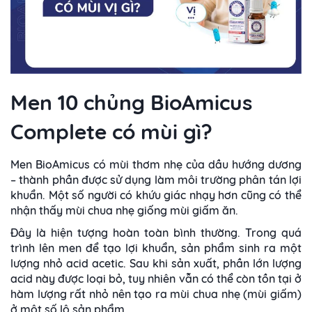
Men 10 chủng BioAmicus
Complete có mùi gì?
Men BioAmicus có mùi thơm nhẹ của dầu hướng dương
– thành phần được sử dụng làm môi trường phân tán lợi
khuẩn. Một số người có khứu giác nhạy hơn cũng có thể
nhận thấy mùi chua nhẹ giống mùi giấm ăn.
Đây là hiện tượng hoàn toàn bình thường. Trong quá
trình lên men để tạo lợi khuẩn, sản phẩm sinh ra một
lượng nhỏ acid acetic. Sau khi sản xuất, phần lớn lượng
acid này được loại bỏ, tuy nhiên vẫn có thể còn tồn tại ở
hàm lượng rất nhỏ nên tạo ra mùi chua nhẹ (mùi giấm)
ở một số lô sản phẩm.