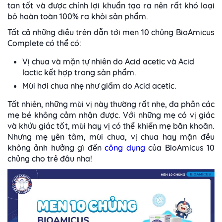
tan tốt và được chính lợi khuẩn tạo ra nên rất khó loại
bỏ hoàn toàn 100% ra khỏi sản phẩm.
Tất cả những điều trên dẫn tới men 10 chủng BioAmicus
Complete có thể có:
Vị chua và mặn tự nhiên do Acid acetic và Acid
lactic kết hợp trong sản phẩm.
Mùi hơi chua nhẹ như giấm do Acid acetic.
Tất nhiên, những mùi vị này thường rất nhẹ, đa phần các
mẹ bé không cảm nhận được. Với những mẹ có vị giác
và khứu giác tốt, mùi hay vị có thể khiến mẹ băn khoăn.
Nhưng mẹ yên tâm, mùi chua, vị chua hay mặn đều
không ảnh hưởng gì đến
công dụng
của BioAmicus 10
chủng cho trẻ đâu nha!