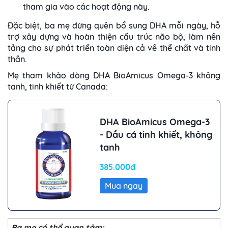
tham gia vào các hoạt động này.
Đặc biệt, ba mẹ đừng quên bổ sung DHA mỗi ngày, hỗ
trợ xây dựng và hoàn thiện cấu trúc não bộ, làm nền
tảng cho sự phát triển toàn diện cả về thể chất và tinh
thần.
Mẹ tham khảo dòng DHA BioAmicus Omega-3 không
tanh, tinh khiết từ Canada:
DHA BioAmicus Omega-3
- Dầu cá tinh khiết, không
tanh
385.000đ
Mua ngay
Ba mẹ có thể quan tâm: