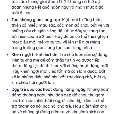
tác sớm trong giai đoạn 18-24 tháng có thể dự
đoán những kết quả ngôn ngữ và nhận thức ở độ
tuổi đi học.
Tạo không gian sáng tạo:
Một
môi trường thân
thiện có nhiều màu sắc, các món đồ chơi, bút vẽ với
những câu chuyện riêng đều thúc đẩy sự sáng tạo
tự nhiên của trẻ 2 tuổi. Hãy để bé có thể thử nghiệm
mọi điều mới mẻ và tự tay vẽ lên thế giới riêng
trong không gian sáng tạo của riêng mình.
Khen ngợi trẻ nhiều hơn:
Trẻ nhỏ luôn cần sự động
viên từ cha mẹ để cảm thấy tự tin và được tiếp
thêm động lực để thử sức với những hoạt động mới.
Hãy khen ngợi mọi việc tốt mà con làm được, bất
kể là những điều nhỏ như vắt rác đúng chỗ, biết ạ,
xin, chào hỏi người lớn.
Dạy trẻ qua các hoạt động hàng ngày:
Những hoạt
động thường ngày như dọn dẹp đồ chơi, thu gom
rác trên sàn nhà, tưới cây, đi siêu thị,.. đều có thể
trở thành cơ hội học hỏi cho trẻ. Hãy giải thích cho
bé về những gì đang diễn ra và khuyến khích con