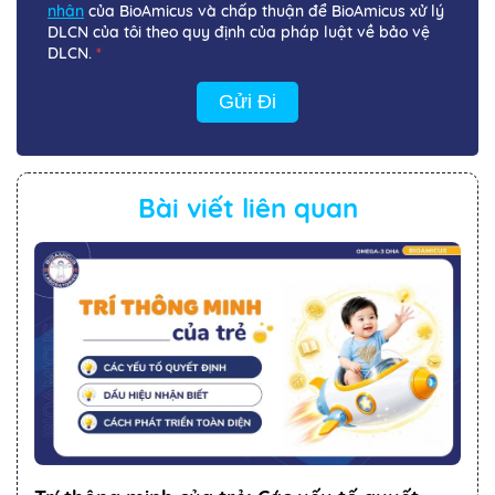
nhân
của BioAmicus và chấp thuận để BioAmicus xử lý
DLCN của tôi theo quy định của pháp luật về bảo vệ
DLCN.
*
Gửi Đi
Bài viết liên quan