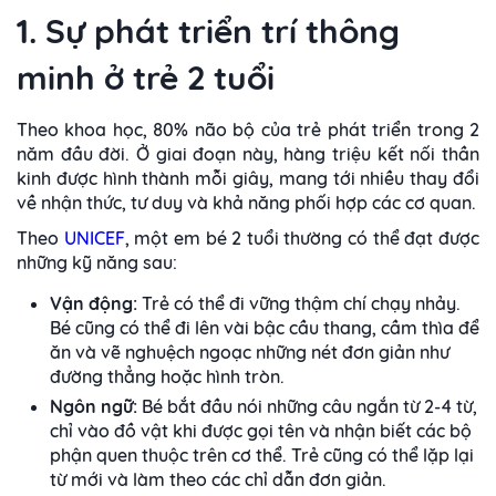
1. Sự phát triển trí thông
minh ở trẻ 2 tuổi
Theo khoa học, 80% não bộ của trẻ phát triển trong 2
năm đầu đời. Ở giai đoạn này, hàng triệu kết nối thần
kinh được hình thành mỗi giây, mang tới nhiều thay đổi
về nhận thức, tư duy và khả năng phối hợp các cơ quan.
Theo
UNICEF
, một em bé 2 tuổi thường có thể đạt được
những kỹ năng sau:
Vận động:
Trẻ có thể đi vững thậm chí chạy nhảy.
Bé cũng có thể đi lên vài bậc cầu thang, cầm thìa để
ăn và vẽ nghuệch ngoạc những nét đơn giản như
đường thẳng hoặc hình tròn.
Ngôn ngữ:
Bé bắt đầu nói những câu ngắn từ 2-4 từ,
chỉ vào đồ vật khi được gọi tên và nhận biết các bộ
phận quen thuộc trên cơ thể. Trẻ cũng có thể lặp lại
từ mới và làm theo các chỉ dẫn đơn giản.