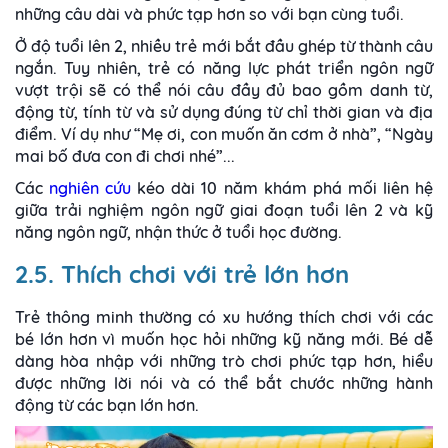
những câu dài và phức tạp hơn so với bạn cùng tuổi.
Ở độ tuổi lên 2, nhiều trẻ mới bắt đầu ghép từ thành câu
ngắn. Tuy nhiên, trẻ có năng lực phát triển ngôn ngữ
vượt trội sẽ có thể nói câu đầy đủ bao gồm danh từ,
động từ, tính từ và sử dụng đúng từ chỉ thời gian và địa
điểm. Ví dụ như “Mẹ ơi, con muốn ăn cơm ở nhà”, “Ngày
mai bố đưa con đi chơi nhé”...
Các
nghiên cứu
kéo dài 10 năm khám phá mối liên hệ
giữa trải nghiệm ngôn ngữ giai đoạn tuổi lên 2 và kỹ
năng ngôn ngữ, nhận thức ở tuổi học đường.
2.5. Thích chơi với trẻ lớn hơn
Trẻ thông minh thường có xu hướng thích chơi với các
bé lớn hơn vì muốn học hỏi những kỹ năng mới. Bé dễ
dàng hòa nhập với những trò chơi phức tạp hơn, hiểu
được những lời nói và có thể bắt chước những hành
động từ các bạn lớn hơn.