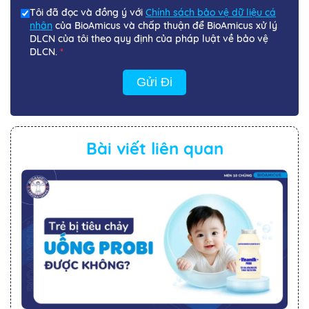
Tôi đã đọc và đồng ý với
Chính sách bảo vệ dữ liệu cá
nhân
của BioAmicus và chấp thuận để BioAmicus xử lý
DLCN của tôi theo quy định của pháp luật về bảo vệ
DLCN.
*
Gửi Đi
Bài viết liên quan