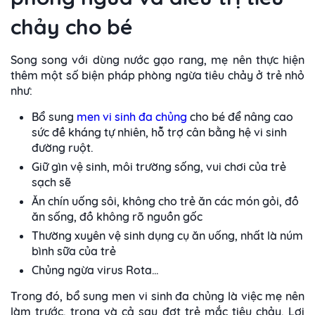
chảy cho bé
Song song với dùng nước gạo rang, mẹ nên thực hiện
thêm một số biện pháp phòng ngừa tiêu chảy ở trẻ nhỏ
như:
Bổ sung
men vi sinh đa chủng
cho bé để nâng cao
sức đề kháng tự nhiên, hỗ trợ cân bằng hệ vi sinh
đường ruột.
Giữ gìn vệ sinh, môi trường sống, vui chơi của trẻ
sạch sẽ
Ăn chín uống sôi, không cho trẻ ăn các món gỏi, đồ
ăn sống, đồ không rõ nguồn gốc
Thường xuyên vệ sinh dụng cụ ăn uống, nhất là núm
bình sữa của trẻ
Chủng ngừa virus Rota…
Trong đó, bổ sung men vi sinh đa chủng là việc mẹ nên
làm trước, trong và cả sau đợt trẻ mắc tiêu chảy. Lợi