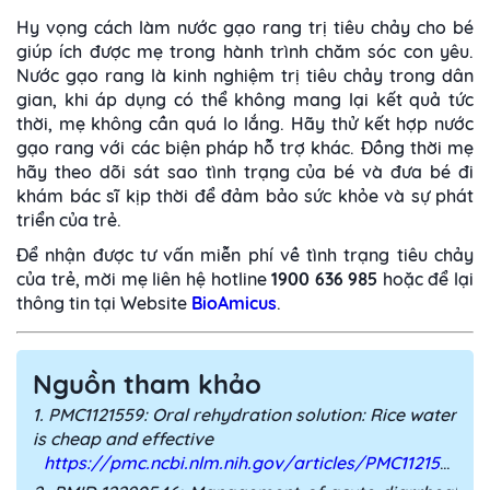
Hy vọng cách làm nước gạo rang trị tiêu chảy cho bé
giúp ích được mẹ trong hành trình chăm sóc con yêu.
Nước gạo rang là kinh nghiệm trị tiêu chảy trong dân
gian, khi áp dụng có thể không mang lại kết quả tức
thời, mẹ không cần quá lo lắng. Hãy thử kết hợp nước
gạo rang với các biện pháp hỗ trợ khác. Đồng thời mẹ
hãy theo dõi sát sao tình trạng của bé và đưa bé đi
khám bác sĩ kịp thời để đảm bảo sức khỏe và sự phát
triển của trẻ.
Để nhận được tư vấn miễn phí về tình trạng tiêu chảy
của trẻ, mời mẹ liên hệ hotline
1900 636 985
hoặc để lại
thông tin tại Website
BioAmicus
.
Nguồn tham khảo
1. PMC1121559: Oral rehydration solution: Rice water
is cheap and effective
https://pmc.ncbi.nlm.nih.gov/articles/PMC1121559/