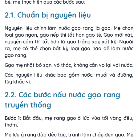
bé, mẹ thực hiện qua các bước sau:
2.1. Chuẩn bị nguyên liệu
Nguyên liệu chính làm nước gạo rang là gạo. Mẹ chọn
loại gạo ngon, gạo nếp thì tốt hơn gạo tẻ. Gạo mới xát,
nguyên cám thì tốt hơn là gạo trắng xay xát kỹ. Ngoài
ra, mẹ có thể chọn bất kỳ loại gạo nào để làm nước
gạo rang.
Gạo mẹ nhặt bỏ sạn, vỏ thóc, không cần vo lại với nước.
Các nguyên liệu khác bao gồm nước, muối và đường,
tùy khẩu vị.
2.2. Các bước nấu nước gạo rang
truyền thống
Bước 1:
Bắt đầu, mẹ rang gạo ở lửa vừa tới vàng đều,
thơm.
Mẹ lưu ý rang đảo đều tay, tránh làm cháy đen gạo. Mẹ