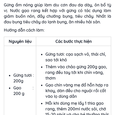
Gừng ấm nóng giúp làm dịu cơn đau dạ dày, ôn bổ tỳ
vị. Nước gạo rang kết hợp với gừng có tác dụng làm
giảm buồn nôn, đầy chướng bụng, tiêu chảy. Nhất là
đau bụng tiêu chảy do lạnh bụng, ăn nhiều hải sản.
Hướng dẫn cách làm:
Nguyên liệu
Các bước thực hiện
Gừng tươi: cạo sạch vỏ, thái chỉ,
sao tới khô
Thêm vào chảo gừng 200g gạo,
rang đều tay tới khi chín vàng,
Gừng tươi :
thơm
200g
Gạo chín vàng mẹ đổ hỗn hợp ra
Gạo :
khay, dàn đều cho nguội rồi cất
200 g
vào lọ dùng dần
Mỗi khi dùng mẹ lấy 1 thìa gạo
rang, thêm 200ml nước sôi, chờ
15-20 phút và cho bé thưởng thức