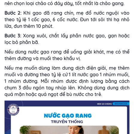
nên chọn loại chảo có đáy dày, tốt nhất là chảo gang.
Bước 2:
Khi gạo đã rang chín, mẹ đổ nước nguội vào
theo tỷ lệ 1 cốc gạo, 6 cốc nước. Đun tới sôi thì hạ nhỏ
lửa, đun thêm 10 phút.
Bước 3:
Xong xuôi, chắt lấy phần nước gạo, gạn hoặc
lọc bỏ phần bã.
Nếu dùng nước gạo rang để uống giải khát, mẹ có thể
thêm đường và muối theo khẩu vị.
Nếu mẹ muốn dùng làm dung dịch điện giải, mẹ thêm
muối và đường theo tỷ lệ cứ 1 lít nước gạo 1 nhúm muối,
1 nhúm đường. Mỗi nhúm được định lượng bằng cách
chụm 3 đầu ngón tay nhúp lên. Không dùng dung dịch
quá mặn hoặc quá ngọt để bù nước cho trẻ.