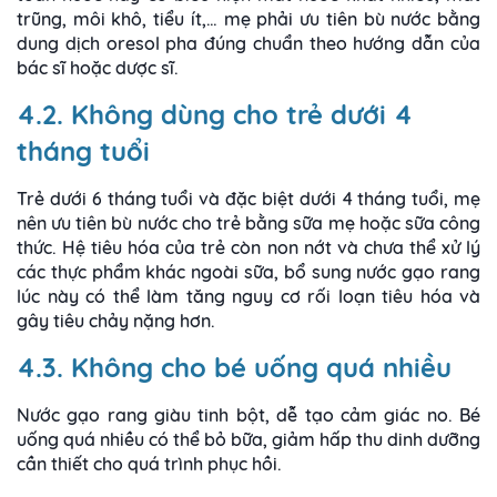
trũng, môi khô, tiểu ít,… mẹ phải ưu tiên bù nước bằng
dung dịch oresol pha đúng chuẩn theo hướng dẫn của
bác sĩ hoặc dược sĩ.
4.2. Không dùng cho trẻ dưới 4
tháng tuổi
Trẻ dưới 6 tháng tuổi và đặc biệt dưới 4 tháng tuổi, mẹ
nên ưu tiên bù nước cho trẻ bằng sữa mẹ hoặc sữa công
thức. Hệ tiêu hóa của trẻ còn non nớt và chưa thể xử lý
các thực phẩm khác ngoài sữa, bổ sung nước gạo rang
lúc này có thể làm tăng nguy cơ rối loạn tiêu hóa và
gây tiêu chảy nặng hơn.
4.3. Không cho bé uống quá nhiều
Nước gạo rang giàu tinh bột, dễ tạo cảm giác no. Bé
uống quá nhiều có thể bỏ bữa, giảm hấp thu dinh dưỡng
cần thiết cho quá trình phục hồi.