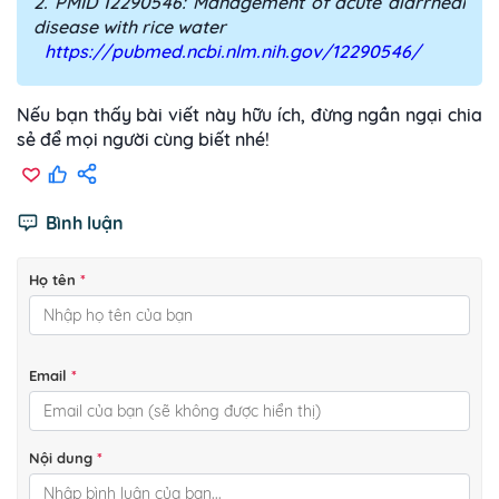
2. PMID 12290546: Management of acute diarrheal
disease with rice water
https://pubmed.ncbi.nlm.nih.gov/12290546/
Nếu bạn thấy bài viết này hữu ích, đừng ngần ngại chia
sẻ để mọi người cùng biết nhé!
Bình luận
Họ tên
*
Email
*
Nội dung
*