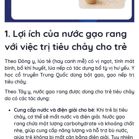
1. Lợi ích của nước gạo rang
với việc trị tiêu chảy cho trẻ
Theo Đông y, lúa tẻ (hay canh mễ) có vị ngọt, tính mát
bình, bổ khí huyết, lúa nếp có tác dụng bổ tỳ vị hư yếu. Y
học cổ truyền Trung Quốc dùng bột gạo, gạo nếp trị
tiêu chảy.
Theo Tây y, nước gạo rang được dùng cho trẻ tiêu chảy
do có các tác dụng:
Cung cấp nước và điện giải cho bé:
Khi trẻ bị tiêu
chảy, cơ thể sẽ mất nước và điện giải. Nước gạo
rang chứa một lượng carbohydrate và khoáng chất
nhẹ, giúp cung cấp năng lượng và hỗ trợ bù nước,
giúp trẻ không bị mất cân bằng điện giải. Tuy nhiên