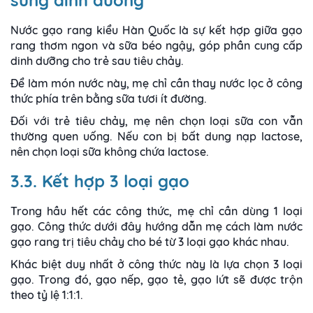
Nước gạo rang kiểu Hàn Quốc là sự kết hợp giữa gạo
rang thơm ngon và sữa béo ngậy, góp phần cung cấp
dinh dưỡng cho trẻ sau tiêu chảy.
Để làm món nước này, mẹ chỉ cần thay nước lọc ở công
thức phía trên bằng sữa tươi ít đường.
Đối với trẻ tiêu chảy, mẹ nên chọn loại sữa con vẫn
thường quen uống. Nếu con bị bất dung nạp lactose,
nên chọn loại sữa không chứa lactose.
3.3. Kết hợp 3 loại gạo
Trong hầu hết các công thức, mẹ chỉ cần dùng 1 loại
gạo. Công thức dưới đây hướng dẫn mẹ cách làm nước
gạo rang trị tiêu chảy cho bé từ 3 loại gạo khác nhau.
Khác biệt duy nhất ở công thức này là lựa chọn 3 loại
gạo. Trong đó, gạo nếp, gạo tẻ, gạo lứt sẽ được trộn
theo tỷ lệ 1:1:1.