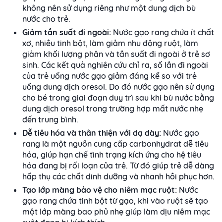
không nên sử dụng riêng như một dung dịch bù
nước cho trẻ.
Giảm tần suất đi ngoài:
Nước gạo rang chứa ít chất
xơ, nhiều tinh bột, làm giảm nhu động ruột, làm
giảm khối lượng phân và tần suất đi ngoài ở trẻ sơ
sinh. Các kết quả nghiên cứu chỉ ra, số lần đi ngoài
của trẻ uống nước gạo giảm đáng kể so với trẻ
uống dung dịch oresol. Do đó nước gạo nên sử dụng
cho bé trong giai đoạn duy trì sau khi bù nước bằng
dung dịch oresol trong trường hợp mất nước nhẹ
đến trung bình.
Dễ tiêu hóa và thân thiện với dạ dày:
Nước gạo
rang là một nguồn cung cấp carbonhydrat dễ tiêu
hóa, giúp hạn chế tình trạng kích ứng cho hệ tiêu
hóa đang bị rối loạn của trẻ. Từ đó giúp trẻ dễ dàng
hấp thụ các chất dinh dưỡng và nhanh hồi phục hơn.
Tạo lớp màng bảo vệ cho niêm mạc ruột:
Nước
gạo rang chứa tinh bột từ gạo, khi vào ruột sẽ tạo
một lớp màng bao phủ nhẹ giúp làm dịu niêm mạc