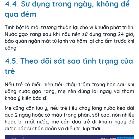
4.4. Sử dụng trong ngày, không để
qua đêm
Tinh bột là môi trường thuận lợi cho vi khuẩn phát triển.
Nước gạo rang sau khi nấu nên sử dụng trong 24 giờ,
bảo quản ngăn mát tủ lạnh và hâm lại cho ấm trước khi
uống.
4.5. Theo dõi sát sao tình trạng của
trẻ
Nếu trẻ có biểu hiện tiêu chảy trầm trọng hơn sau khi
uống nước gạo rang, mẹ nên dừng lại ngay và tham
khảo ý kiến bác sĩ.
Mẹ cũng cần lưu ý, nếu trẻ tiêu chảy lỏng nước kéo dài
quá 2 ngày hoặc có máu trong phân, sốt cao, nôn nhiều
hoặc bị mất nước, mẹ cần đưa trẻ đi khám ngay để
được bác sĩ chẩn đoán và điều trị kịp thời.