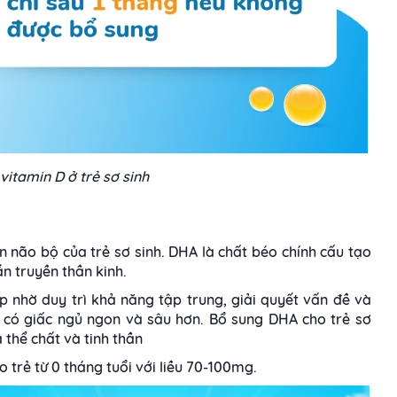
vitamin D ở trẻ sơ sinh
n não bộ của trẻ sơ sinh. DHA là chất béo chính cấu tạo
n truyền thần kinh.
p nhờ duy trì khả năng tập trung, giải quyết vấn đề và
 có giấc ngủ ngon và sâu hơn. Bổ sung DHA cho trẻ sơ
ả thể chất và tinh thần
 trẻ từ 0 tháng tuổi với liều 70-100mg.