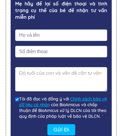
Mẹ hãy để lại số điện thoại và tình
trạng cụ thể của bé để nhận tư vấn
miễn phí
Tôi đã đọc và đồng ý với
Chính sách bảo vệ
dữ liệu cá nhân
của BioAmicus và chấp
thuận để BioAmicus xử lý DLCN của tôi theo
quy định của pháp luật về bảo vệ DLCN.
*
Gửi Đi