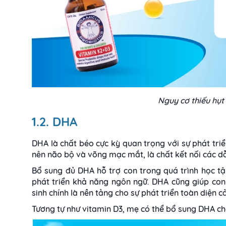
Nguy cơ thiếu hụt 
1.2. DHA
DHA là chất béo cực kỳ quan trọng với sự phát triể
nên não bộ và võng mạc mắt, là chất kết nối các dẫ
Bổ sung đủ DHA hỗ trợ con trong quá trình học tậ
phát triển khả năng ngôn ngữ. DHA cũng giúp con
sinh chính là nền tảng cho sự phát triển toàn diện c
Tương tự như vitamin D3, mẹ có thể bổ sung DHA cho