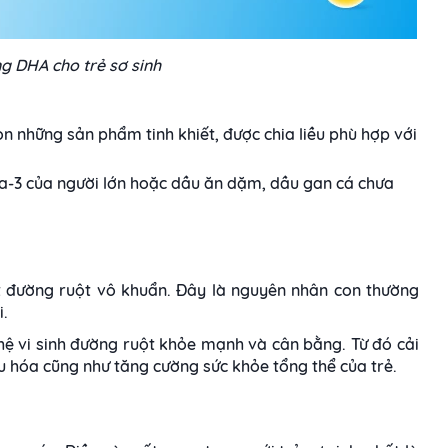
ng DHA cho trẻ sơ sinh
ọn những sản phẩm tinh khiết, được chia liều phù hợp với
-3 của người lớn hoặc dầu ăn dặm, dầu gan cá chưa
ột đường ruột vô khuẩn. Đây là nguyên nhân con thường
i.
 hệ vi sinh đường ruột khỏe mạnh và cân bằng. Từ đó cải
u hóa cũng như tăng cường sức khỏe tổng thể của trẻ.