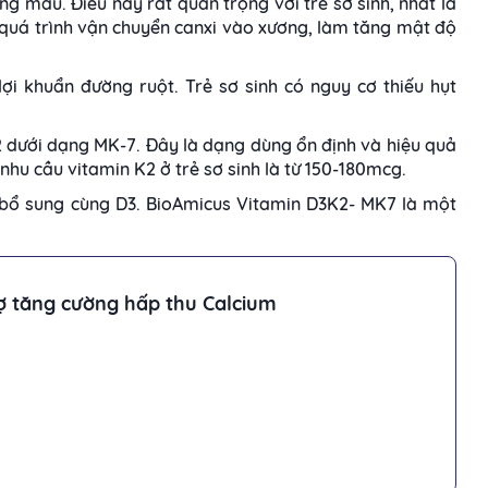
ng máu. Điều này rất quan trọng với trẻ sơ sinh, nhất là
 quá trình vận chuyển canxi vào xương, làm tăng mật độ
lợi khuẩn đường ruột. Trẻ sơ sinh có nguy cơ thiếu hụt
2 dưới dạng MK-7. Đây là dạng dùng ổn định và hiệu quả
hu cầu vitamin K2 ở trẻ sơ sinh là từ 150-180mcg.
 bổ sung cùng D3. BioAmicus Vitamin D3K2- MK7 là một
ợ tăng cường hấp thu Calcium