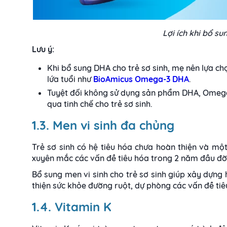
Lợi ích khi bổ su
Lưu ý:
Khi bổ sung DHA cho trẻ sơ sinh, mẹ nên lựa ch
lứa tuổi như
BioAmicus Omega-3 DHA
.
Tuyệt đối không sử dụng sản phẩm DHA, Omega
qua tinh chế cho trẻ sơ sinh.
1.3. Men vi sinh đa chủng
Trẻ sơ sinh có hệ tiêu hóa chưa hoàn thiện và m
xuyên mắc các vấn đề tiêu hóa trong 2 năm đầu đờ
Bổ sung men vi sinh cho trẻ sơ sinh giúp xây dựng
thiện sức khỏe đường ruột, dự phòng các vấn đề tiê
1.4. Vitamin K