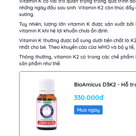
Vitamin K có vai trò quan trọng trong quá trình đô
những ngày đầu sau sinh. Vitamin K2 còn thúc đẩy
xương.
Tuy nhiên, lượng lớn vitamin K được sản xuất bởi 
vitamin K khi hệ lợi khuẩn chưa ổn định.
Vitamin K thường được bổ sung dưới tiền chất là K
nhất cho bé. Theo khuyến cáo của WHO và bộ y tế, n
Thông thường, vitamin K2 có trong các chế phẩm
sản phẩm như thế.
BioAmicus D3K2 - Hỗ tr
330.000đ
Mua ngay