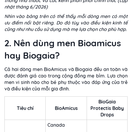
thống nhà thuốc và các kênh phân phối chính thức (cập
nhật tháng 6/2026)
Nhìn vào bảng trên có thể thấy mỗi dòng men có một
ưu điểm nổi bật riêng. Do đó tùy vào điều kiện kinh tế
cũng như nhu cầu sử dụng mà mẹ lựa chọn cho phù hợp.
2. Nên dùng men Bioamicus
hay Biogaia?
Cả hai dòng men BioAmicus và Biogaia đều an toàn và
được đánh giá cao trong cộng đồng mẹ bỉm. Lựa chọn
men vi sinh nào cho bé phụ thuộc vào đáp ứng của trẻ
và điều kiện của mỗi gia đình.
BioGaia
Tiêu chí
BioAmicus
Protectis Baby
Drops
Canada