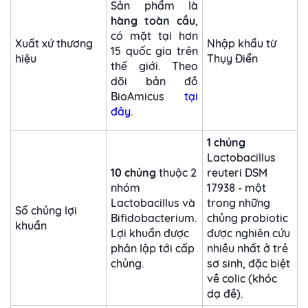
Sản phẩm là
hàng toàn cầu
,
có mặt tại hơn
Xuất xứ thương
Nhập khẩu từ
15 quốc gia trên
hiệu
Thụy Điển
thế giới. Theo
dõi bản đồ
BioAmicus
tại
đây
.
1 chủng
Lactobacillus
10 chủng
thuộc 2
reuteri DSM
nhóm
17938 - một
Lactobacillus và
trong những
Số chủng lợi
Bifidobacterium.
chủng probiotic
khuẩn
Lợi khuẩn được
được nghiên cứu
phân lập tới cấp
nhiều nhất ở trẻ
chủng.
sơ sinh, đặc biệt
về colic (khóc
dạ đề).