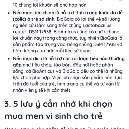
10 chủng lợi khuẩn sẽ phù hợp hơn.
Nếu mục tiêu chính là hỗ trợ tình trạng khóc dạ đề
(colic) ở trẻ sơ sinh
, BioGaia có lợi thế về số lượng
nghiên cứu lâm sàng trên chủng Lactobacillus
reuteri DSM 17938. BioAmicus cũng có chứa chủng
lợi khuẩn này trong công thức, tuy nhiên BioGaia là
sản phẩm tập trung vào riêng chủng DSM 17938 với
hàm lượng cao hơn mỗi liều sử dụng.
Nếu mục đích là hỗ trợ các rối loạn tiêu hóa thường
gặp
như tiêu chảy, táo bón, đầy hơi hoặc phân
sống, cả BioAmicus và BioGaia đều có thể là những
lựa chọn phù hợp. Việc lựa chọn sản phẩm nên dựa
trên độ tuổi của trẻ, tình trạng cụ thể và tư vấn từ
nhân viên y tế khi cần thiết.
3. 5 lưu ý cần nhớ khi chọn
mua men vi sinh cho trẻ