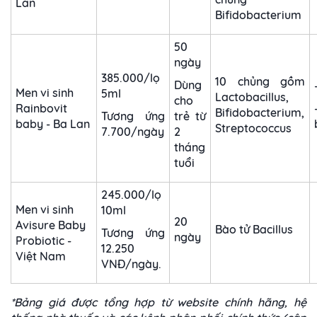
Lan
Bifidobacterium
50
ngày
385.000/lọ
10 chủng gồm
Dùng
Men vi sinh
5ml
Lactobacillus,
cho
Rainbovit
Bifidobacterium,
Tương ứng
trẻ từ
baby - Ba Lan
Streptococcus
7.700/ngày
2
tháng
tuổi
245.000/lọ
Men vi sinh
10ml
20
Avisure Baby
Bào tử Bacillus
Tương ứng
ngày
Probiotic -
12.250
Việt Nam
VNĐ/ngày.
*Bảng giá được tổng hợp từ website chính hãng, hệ