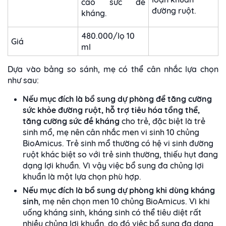
cao sức đề
đường ruột.
kháng.
480.000/lọ 10
Giá
ml
Dựa vào bảng so sánh, mẹ có thể cân nhắc lựa chọn
như sau:
Nếu mục đích là bổ sung dự phòng để tăng cường
sức khỏe đường ruột, hỗ trợ tiêu hóa tổng thể,
tăng cường sức đề kháng
cho trẻ, đặc biệt là trẻ
sinh mổ, mẹ nên cân nhắc men vi sinh 10 chủng
BioAmicus. Trẻ sinh mổ thường có hệ vi sinh đường
ruột khác biệt so với trẻ sinh thường, thiếu hụt đang
dạng lợi khuẩn. Vì vậy việc bổ sung đa chủng lợi
khuẩn là một lựa chọn phù hợp.
Nếu mục đích là bổ sung dự phòng khi dùng kháng
sinh
, mẹ nên chọn men 10 chủng BioAmicus. Vì khi
uống kháng sinh, kháng sinh có thể tiêu diệt rất
nhiều chủng lợi khuẩn, do đó việc bổ sung đa dạng