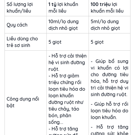
Số lượng lợi
1 tỷ
lợi khuẩn
100 triệu
lợi
khuẩn/liều
mỗi liều
khuẩn mỗi liều
10ml/lọ dung
5ml/lọ dung
Quy cách
dịch nhỏ giọt
dịch nhỏ giọt
Liều dùng cho
5 giọt
5 giọt
trẻ sơ sinh
- Hỗ trợ cải thiện
- Giúp bổ sung
hệ vi sinh đường
vi khuẩn có lợi
ruột.
cho đường tiêu
- Hỗ trợ giảm
hóa, hỗ trợ duy
triệu chứng rối
trì cải thiện hệ vi
loạn tiêu hóa do
sinh đường ruột.
loạn khuẩn
Công dụng nổi
đường ruột như
- Giúp hỗ trợ rối
bật
tiêu chảy, táo
loạn tiêu hóa do
bón, phân
loạn khuẩn.
sống...
- Hỗ trợ tăng
- Hỗ trợ tăng
cường sức khỏe