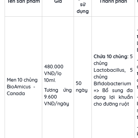
Tên sản phẩm
Giá
Thành phần
sử
dụng
Chứa 10 chủng:
5
chủng
480.000
Lactobacillus, 5
VNĐ/lọ
chủng
Men 10 chủng
10ml.
50
Bifidobacterium
BioAmicus -
Tương ứng
ngày
=> Bổ sung đa
Canada
9.600
dạng lợi khuẩn
VNĐ/ngày
cho đường ruột