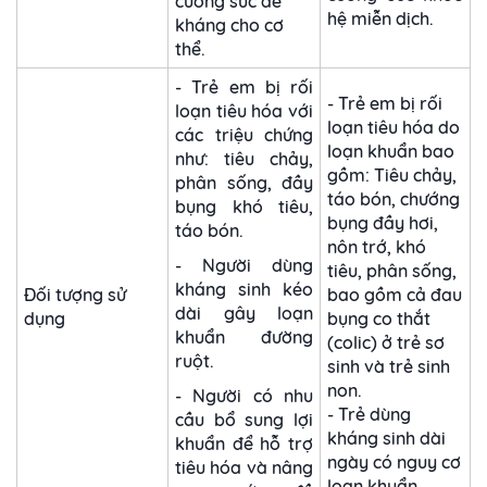
cường sức đề
hệ miễn dịch.
kháng cho cơ
thể.
- Trẻ em bị rối
- Trẻ em bị rối
loạn tiêu hóa với
loạn tiêu hóa do
các triệu chứng
loạn khuẩn bao
như: tiêu chảy,
gồm: Tiêu chảy,
phân sống, đầy
táo bón, chướng
bụng khó tiêu,
bụng đầy hơi,
táo bón.
nôn trớ, khó
- Người dùng
tiêu, phân sống,
kháng sinh kéo
Đối tượng sử
bao gồm cả đau
dài gây loạn
dụng
bụng co thắt
khuẩn đường
(colic) ở trẻ sơ
ruột.
sinh và trẻ sinh
non.
- Người có nhu
- Trẻ dùng
cầu bổ sung lợi
kháng sinh dài
khuẩn để hỗ trợ
ngày có nguy cơ
tiêu hóa và nâng
loạn khuẩn