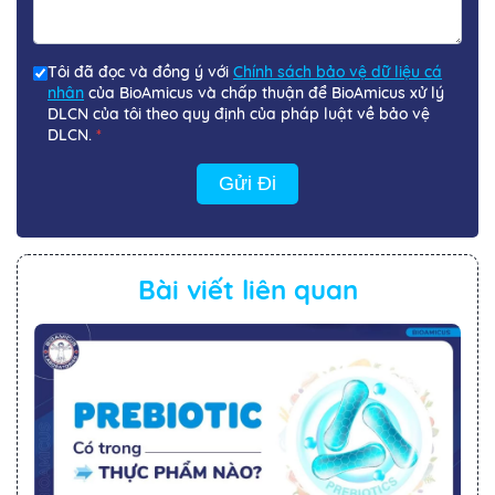
Tôi đã đọc và đồng ý với
Chính sách bảo vệ dữ liệu cá
nhân
của BioAmicus và chấp thuận để BioAmicus xử lý
DLCN của tôi theo quy định của pháp luật về bảo vệ
DLCN.
*
Gửi Đi
Bài viết liên quan