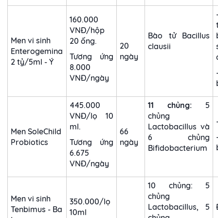
160.000
VNĐ/hộp
Bào tử Bacillus
Men vi sinh
20 ống.
20
clausii
Enterogemina
Tương ứng
ngày
2 tỷ/5ml - Ý
8.000
VNĐ/ngày
445.000
11 chủng:
5
VNĐ/lọ 10
chủng
ml.
Lactobacillus và
Men SoleChild
66
6 chủng
Probiotics
Tương ứng
ngày
Bifidobacterium
6.675
VNĐ/ngày
10 chủng: 5
chủng
Men vi sinh
350.000/lọ
Lactobacillus, 5
Tenbimus - Ba
10ml
chủng