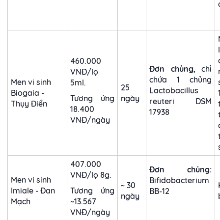
460.000
Đơn chủng
, chỉ
VNĐ/lọ
chứa 1 chủng
Men vi sinh
5ml.
25
Lactobacillus
Biogaia -
Tương ứng
ngày
reuteri DSM
Thụy Điển
18.400
17938
VNĐ/ngày
407.000
Đơn chủng:
VNĐ/lọ 8g.
Men vi sinh
Bifidobacterium
~ 30
Imiale - Đan
Tương ứng
BB-12
ngày
Mạch
~13.567
VNĐ/ngày