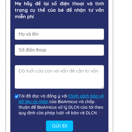
Mẹ hãy để lại số điện thoại và tình
trạng cụ thể của bé để nhận tư vấn
miễn phí
Tôi đã đọc và đồng ý với
Chính sách bảo vệ
dữ liệu cá nhân
của BioAmicus và chấp
thuận để BioAmicus xử lý DLCN của tôi theo
quy định của pháp luật về bảo vệ DLCN.
*
Gửi Đi