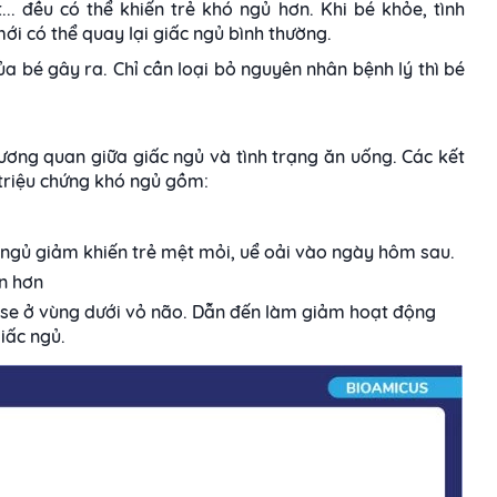
.. đều có thể khiến trẻ khó ngủ hơn. Khi bé khỏe, tình
ới có thể quay lại giấc ngủ bình thường.
ủa bé gây ra. Chỉ cần loại bỏ nguyên nhân bệnh lý thì bé
ương quan giữa giấc ngủ và tình trạng ăn uống. Các kết
 triệu chứng khó ngủ gồm:
n ngủ giảm khiến trẻ mệt mỏi, uể oải vào ngày hôm sau.
n hơn
ose ở vùng dưới vỏ não. Dẫn đến làm giảm hoạt động
iấc ngủ.