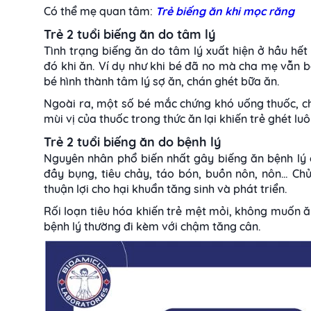
Có thể mẹ quan tâm:
Trẻ biếng ăn khi mọc răng
Trẻ 2 tuổi biếng ăn do tâm lý
Tình trạng biếng ăn do tâm lý xuất hiện ở hầu hế
đó khi ăn. Ví dụ như khi bé đã no mà cha mẹ vẫn b
bé hình thành tâm lý sợ ăn, chán ghét bữa ăn.
Ngoài ra, một số bé mắc chứng khó uống thuốc, ch
mùi vị của thuốc trong thức ăn lại khiến trẻ ghét luô
Trẻ 2 tuổi biếng ăn do bệnh lý
Nguyên nhân phổ biến nhất gây biếng ăn bệnh lý ở 
đầy bụng, tiêu chảy, táo bón, buồn nôn, nôn… Chủ
thuận lợi cho hại khuẩn tăng sinh và phát triển.
Rối loạn tiêu hóa khiến trẻ mệt mỏi, không muốn 
bệnh lý thường đi kèm với chậm tăng cân.