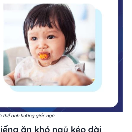
ó thể ảnh hưởng giấc ngủ
biếng ăn khó ngủ kéo dài