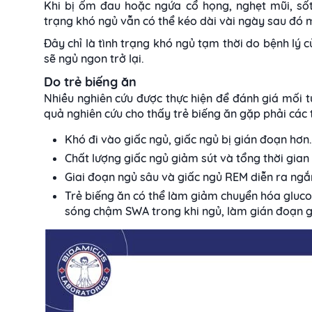
Khi bị ốm đau hoặc ngứa cổ họng, nghẹt mũi, sốt.
trạng khó ngủ vẫn có thể kéo dài vài ngày sau đó m
Đây chỉ là tình trạng khó ngủ tạm thời do bệnh lý c
sẽ ngủ ngon trở lại.
Do trẻ biếng ăn
Nhiều nghiên cứu được thực hiện để đánh giá mối t
quả nghiên cứu cho thấy trẻ biếng ăn gặp phải các
Khó đi vào giấc ngủ, giấc ngủ bị gián đoạn hơn.
Chất lượng giấc ngủ giảm sút và tổng thời gia
Giai đoạn ngủ sâu và giấc ngủ REM diễn ra ngắ
Trẻ biếng ăn có thể làm giảm chuyển hóa gluc
sóng chậm SWA trong khi ngủ, làm gián đoạn g