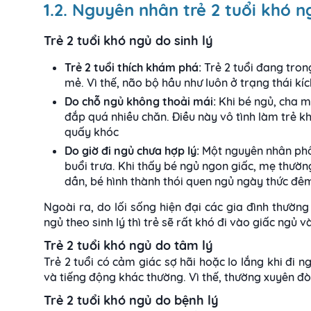
1.2. Nguyên nhân trẻ 2 tuổi khó n
Trẻ 2 tuổi khó ngủ do sinh lý
Trẻ 2 tuổi thích khám phá:
Trẻ 2 tuổi đang tron
mẻ. Vì thế, não bộ hầu như luôn ở trạng thái k
Do chỗ ngủ không thoải mái:
Khi bé ngủ, cha 
đắp quá nhiều chăn. Điều này vô tình làm trẻ kh
quấy khóc
Do giờ đi ngủ chưa hợp lý:
Một nguyên nhân phổ
buổi trưa. Khi thấy bé ngủ ngon giấc, mẹ thườ
dần, bé hình thành thói quen ngủ ngày thức đê
Ngoài ra, do lối sống hiện đại các gia đình thườ
ngủ theo sinh lý thì trẻ sẽ rất khó đi vào giấc ngủ 
Trẻ 2 tuổi khó ngủ do tâm lý
Trẻ 2 tuổi có cảm giác sợ hãi hoặc lo lắng khi đi 
và tiếng động khác thường. Vì thế, thường xuyên đ
Trẻ 2 tuổi khó ngủ do bệnh lý