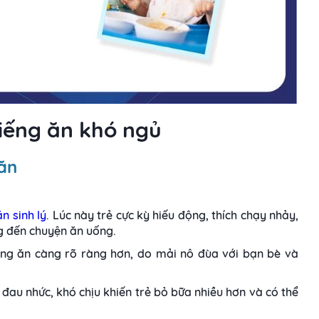
biếng ăn khó ngủ
 ăn
n sinh lý
. Lúc này trẻ cực kỳ hiếu động, thích chạy nhảy,
g đến chuyện ăn uống.
iếng ăn càng rõ ràng hơn, do mải nô đùa với bạn bè và
đau nhức, khó chịu khiến trẻ bỏ bữa nhiều hơn và có thể