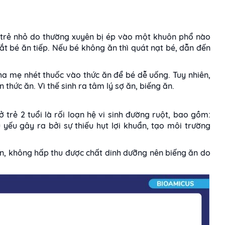
t trẻ nhỏ do thường xuyên bị ép vào một khuôn phổ nào
ắt bé ăn tiếp. Nếu bé không ăn thì quát nạt bé, dẫn đến
a mẹ nhét thuốc vào thức ăn để bé dễ uống. Tuy nhiên,
n thức ăn. Vì thế sinh ra tâm lý sợ ăn, biếng ăn.
trẻ 2 tuổi là rối loạn hệ vi sinh đường ruột, bao gồm:
 yếu gây ra bởi sự thiếu hụt lợi khuẩn, tạo môi trường
ăn, không hấp thu được chất dinh dưỡng nên biếng ăn do