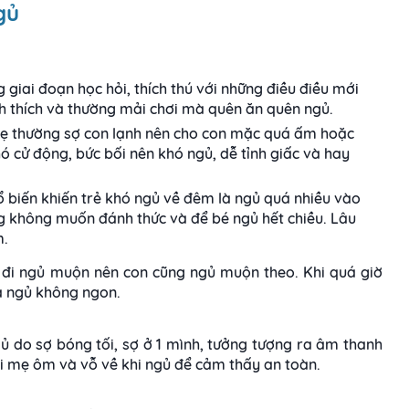
gủ
g giai đoạn học hỏi, thích thú với những điều điều mới
ích thích và thường mải chơi mà quên ăn quên ngủ.
mẹ thường sợ con lạnh nên cho con mặc quá ấm hoặc
ó cử động, bức bối nên khó ngủ, dễ tỉnh giấc và hay
 biến khiến trẻ khó ngủ về đêm là ngủ quá nhiều vào
ng không muốn đánh thức và để bé ngủ hết chiều. Lâu
m.
ng đi ngủ muộn nên con cũng ngủ muộn theo. Khi quá giờ
và ngủ không ngon.
ngủ do sợ bóng tối, sợ ở 1 mình, tưởng tượng ra âm thanh
òi mẹ ôm và vỗ về khi ngủ để cảm thấy an toàn.