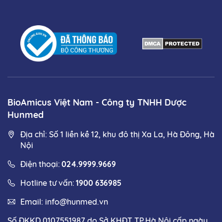
BioAmicus Việt Nam - Công ty TNHH Dược
Hunmed
Địa chỉ: Số 1 liền kề 12, khu đô thị Xa La, Hà Đông, Hà
Nội
Điện thoại:
024.9999.9669
Hotline tư vấn:
1900 636985
Email:
info@hunmed.vn
Số ĐKKD 0107551987 do Sở KHĐT TP.Hà Nội cấp ngày