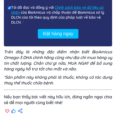
Tôi đã đọc và đồng ý với
Chính sách bảo vệ dữ liệu cá
nhân
của BioAmicus và chấp thuận để BioAmicus xử lý
DLCN của tôi theo quy định của pháp luật về bảo vệ
DLCN.
*
Đặt hàng ngay
Trên đây là những đặc điểm nhận biết BioAmicus
Omega-3 DHA chính hãng cũng như địa chỉ mua hàng uy
tín chất lượng. Chần chừ gì nữa,
MUA NGAY để
bổ sung
hàng ngày hỗ trợ tốt cho mắt và não.
*Sản phẩm này không phải là thuốc, không có tác dụng
thay thế thuốc chữa bệnh.
Nếu bạn thấy bài viết này hữu ích, đừng ngần ngại chia
sẻ để mọi người cùng biết nhé!