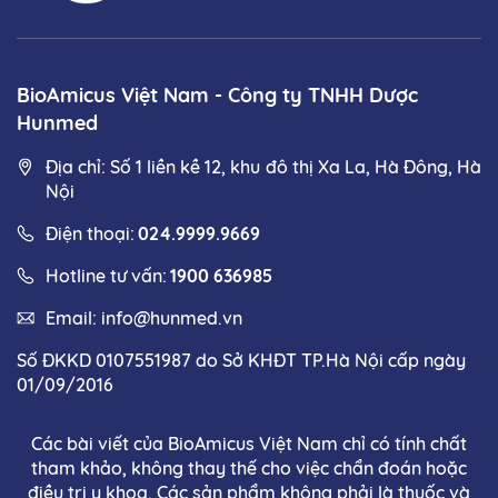
BioAmicus Việt Nam - Công ty TNHH Dược
Hunmed
Địa chỉ: Số 1 liền kề 12, khu đô thị Xa La, Hà Đông, Hà
Nội
Điện thoại:
024.9999.9669
Hotline tư vấn:
1900 636985
Email:
info@hunmed.vn
Số ĐKKD 0107551987 do Sở KHĐT TP.Hà Nội cấp ngày
01/09/2016
Các bài viết của BioAmicus Việt Nam chỉ có tính chất
tham khảo, không thay thế cho việc chẩn đoán hoặc
điều trị y khoa. Các sản phẩm không phải là thuốc và