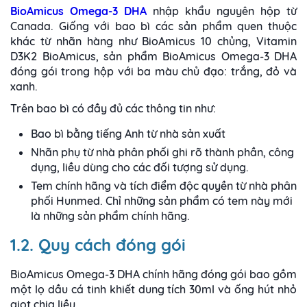
BioAmicus Omega-3 DHA
nhập khẩu nguyên hộp từ
Canada. Giống với bao bì các sản phẩm quen thuộc
khác từ nhãn hàng như BioAmicus 10 chủng, Vitamin
D3K2 BioAmicus, sản phẩm BioAmicus Omega-3 DHA
đóng gói trong hộp với ba màu chủ đạo: trắng, đỏ và
xanh.
Trên bao bì có đầy đủ các thông tin như:
Bao bì bằng tiếng Anh từ nhà sản xuất
Nhãn phụ từ nhà phân phối ghi rõ thành phần, công
dụng, liều dùng cho các đối tượng sử dụng.
Tem chính hãng và tích điểm độc quyền từ nhà phân
phối Hunmed. Chỉ những sản phẩm có tem này mới
là những sản phẩm chính hãng.
1.2. Quy cách đóng gói
BioAmicus Omega-3 DHA chính hãng đóng gói bao gồm
một lọ dầu cá tinh khiết dung tích 30ml và ống hút nhỏ
giọt chia liều.