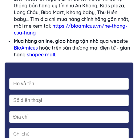
thống bán hàng uy tín như An Khang, Kids plaza,
Long Châu, Bibo Mart, Khang baby, Thu Hiền
baby… Tìm địa chỉ mua hàng chính hãng gần nhất,
mời mẹ xem tại:
https://bioamicus.vn/he-thong-
cua-hang
Mua hàng online, giao hàng tận nhà
qua website
BioAmicus
hoặc trên sàn thương mại điện tử - gian
hàng
shopee mall
.