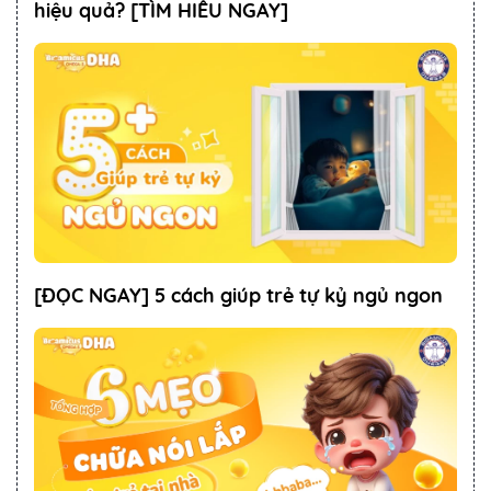
hiệu quả? [TÌM HIỂU NGAY]
[ĐỌC NGAY] 5 cách giúp trẻ tự kỷ ngủ ngon