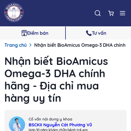
Điểm bán
Tư vấn
Trang chủ
Nhận biết BioAmicus Omega-3 DHA chính hãn
Nhận biết BioAmicus
Omega-3 DHA chính
hãng - Địa chỉ mua
hàng uy tín
Cố vấn nội dung y khoa
BSCKII Nguyễn Cát Phương Vũ
Hơn 10 năm khám chữa bệnh trẻ em