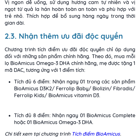
Vị ngon dễ uống, sử dụng hương cam tự nhiên và vị
ngọt từ quả la hán hoàn toàn an toàn và phù hợp với
trẻ nhỏ. Thích hợp để bổ sung hàng ngày trong thời
gian dài.
2.3. Nhận thêm ưu đãi độc quyền
Chương trình tích điểm ưu đãi độc quyền chỉ áp dụng
đối với những sản phẩm chính hãng. Theo đó, mua mỗi
lọ BioAmicus Omega-3 DHA chính hãng, mẹ được tặng 1
mã DAC, tương ứng với 1 điểm tích:
Tích đủ 6 điểm: Nhận ngay 01 trong các sản phẩm
BioAmicus D3K2/ Ferrolip Baby/ Biolizin/ Fibradis/
Ferrolip Kids/ BioAmicus vitamin D3.
Tích đủ 8 điểm: Nhận ngay 01 BioAmicus Complete
hoặc 01 BioAmicus Omega-3 DHA.
Chi tiết xem tại chương trình
Tích điểm BioAmicus
.