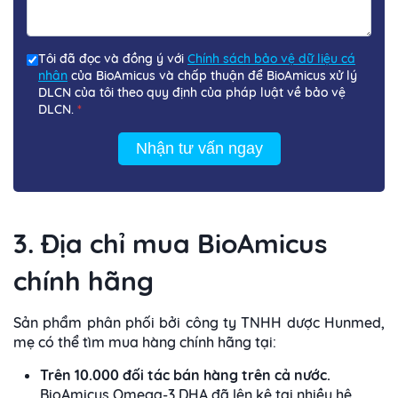
Tôi đã đọc và đồng ý với
Chính sách bảo vệ dữ liệu cá
nhân
của BioAmicus và chấp thuận để BioAmicus xử lý
DLCN của tôi theo quy định của pháp luật về bảo vệ
DLCN.
*
Nhận tư vấn ngay
3. Địa chỉ mua BioAmicus
chính hãng
Sản phẩm phân phối bởi công ty TNHH dược Hunmed,
mẹ có thể tìm mua hàng chính hãng tại:
Trên 10.000 đối tác bán hàng trên cả nước.
BioAmicus Omega-3 DHA đã lên kệ tại nhiều hệ