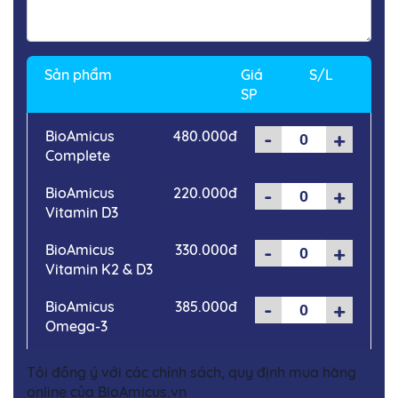
Sản phẩm
Giá
S/L
SP
-
+
BioAmicus
480.000đ
Complete
-
+
BioAmicus
220.000đ
Vitamin D3
-
+
BioAmicus
330.000đ
Vitamin K2 & D3
-
+
BioAmicus
385.000đ
Omega-3
Tôi đồng ý với các chính sách, quy định mua hàng
online của BioAmicus.vn