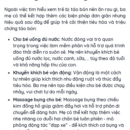
Ngoài việc tìm hiểu xem trẻ bị táo bón nên ăn rau gì, ba
mẹ có thể kết hợp thêm các biện pháp đơn giản nhưng
hiệu quả sau đây để giúp trẻ cải thiện tiêu hóa và triệu
chứng táo bón:
Cho bé uống đủ nước:
Nước đóng vai trò quan
trọng trong việc làm mềm phân và hỗ trợ quá trình
đào thải diễn ra suôn sẻ. Mẹ nên khuyến khích bé
uống đủ nước lọc, nước canh, sữa,... tùy theo độ tuổi
và khả năng hấp thu của con.
Khuyến khích bé vận động:
Vận động là một cách
tự nhiên giúp kích thích nhu động ruột và thúc đẩy
tiêu hóa. Ba mẹ nên tạo điều kiện cho bé được chạy
nhảy, vui chơi tự do mỗi ngày.
Massage bụng cho bé:
Massage bụng theo chiều
kim đồng hồ giúp giảm đầy hơi và hỗ trợ phân di
chuyển dễ dàng hơn. Mẹ có thể kết hợp thêm việc
nhẹ nhàng co duỗi hai chân bé luân phiên - mô
phỏng động tác “đạp xe” - để kích thích cơ bụng và