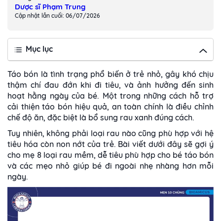
Dược sĩ Phạm Trung
Cập nhật lần cuối: 06/07/2026
Mục lục
Táo bón là tình trạng phổ biến ở trẻ nhỏ, gây khó chịu
thậm chí đau đớn khi đi tiêu, và ảnh hưởng đến sinh
hoạt hằng ngày của bé. Một trong những cách hỗ trợ
cải thiện táo bón hiệu quả, an toàn chính là điều chỉnh
chế độ ăn, đặc biệt là bổ sung rau xanh đúng cách.
Tuy nhiên, không phải loại rau nào cũng phù hợp với hệ
tiêu hóa còn non nớt của trẻ. Bài viết dưới đây sẽ gợi ý
cho mẹ 8 loại rau mềm, dễ tiêu phù hợp cho bé táo bón
và các mẹo nhỏ giúp bé đi ngoài nhẹ nhàng hơn mỗi
ngày.