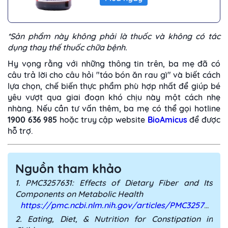
*Sản phẩm này không phải là thuốc và không có tác
dụng thay thế thuốc chữa bệnh.
Hy vọng rằng với những thông tin trên, ba mẹ đã có
câu trả lời cho câu hỏi "táo bón ăn rau gì" và biết cách
lựa chọn, chế biến thực phẩm phù hợp nhất để giúp bé
yêu vượt qua giai đoạn khó chịu này một cách nhẹ
nhàng. Nếu cần tư vấn thêm, ba mẹ có thể gọi hotline
1900 636 985
hoặc truy cập website
BioAmicus
để được
hỗ trợ.
Nguồn tham khảo
1. PMC3257631: Effects of Dietary Fiber and Its
Components on Metabolic Health
https://pmc.ncbi.nlm.nih.gov/articles/PMC3257631/
2. Eating, Diet, & Nutrition for Constipation in