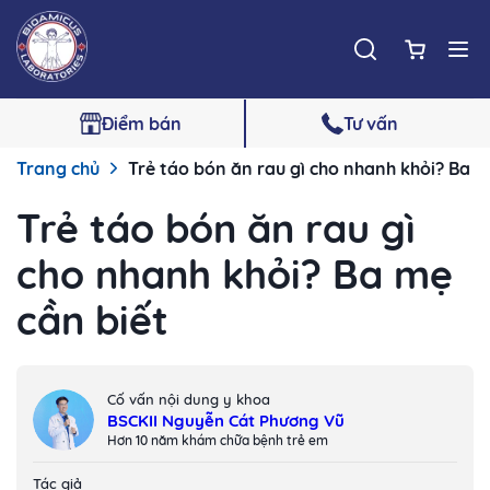
Điểm bán
Tư vấn
Trang chủ
Trẻ táo bón ăn rau gì cho nhanh khỏi? Ba m
Trẻ táo bón ăn rau gì
cho nhanh khỏi? Ba mẹ
cần biết
Cố vấn nội dung y khoa
BSCKII Nguyễn Cát Phương Vũ
Hơn 10 năm khám chữa bệnh trẻ em
Tác giả