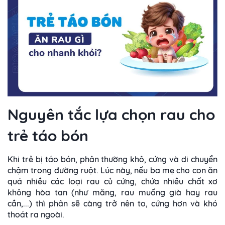
Nguyên tắc lựa chọn rau cho
trẻ táo bón
Khi trẻ bị táo bón, phân thường khô, cứng và di chuyển
chậm trong đường ruột. Lúc này, nếu ba mẹ cho con ăn
quá nhiều các loại rau củ cứng, chứa nhiều chất xơ
không hòa tan (như măng, rau muống già hay rau
cần,...) thì phân sẽ càng trở nên to, cứng hơn và khó
thoát ra ngoài.