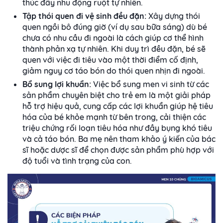
thúc đẩy nhu động ruột tự nhiên.
Tập thói quen đi vệ sinh đều đặn:
Xây dựng thói
quen ngồi bô đúng giờ (ví dụ sau bữa sáng) dù bé
chưa có nhu cầu đi ngoài là cách giúp cơ thể hình
thành phản xạ tự nhiên. Khi duy trì đều đặn, bé sẽ
quen với việc đi tiêu vào một thời điểm cố định,
giảm nguy cơ táo bón do thói quen nhịn đi ngoài.
Bổ sung lợi khuẩn:
Việc bổ sung men vi sinh từ các
sản phẩm chuyên biệt cho trẻ em là một giải pháp
hỗ trợ hiệu quả, cung cấp các lợi khuẩn giúp hệ tiêu
hóa của bé khỏe mạnh từ bên trong, cải thiện các
triệu chứng rối loạn tiêu hóa như đầy bụng khó tiêu
và cả táo bón. Ba mẹ nên tham khảo ý kiến của bác
sĩ hoặc dược sĩ để chọn được sản phẩm phù hợp với
độ tuổi và tình trạng của con.