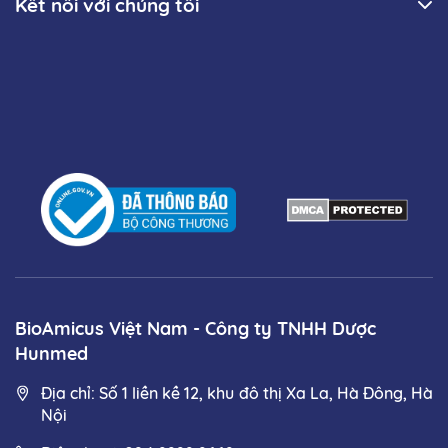
Kết nối với chúng tôi
BioAmicus Việt Nam - Công ty TNHH Dược
Hunmed
Địa chỉ: Số 1 liền kề 12, khu đô thị Xa La, Hà Đông, Hà
Nội