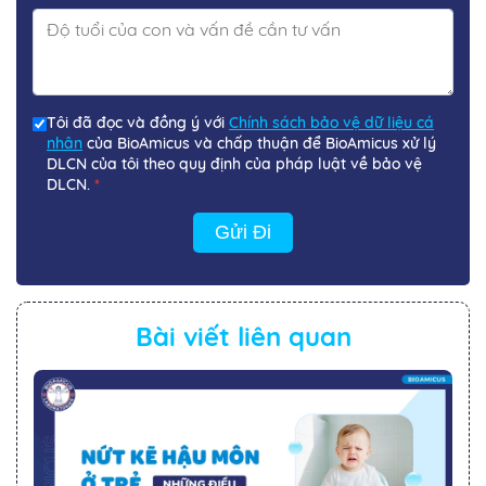
Tôi đã đọc và đồng ý với
Chính sách bảo vệ dữ liệu cá
nhân
của BioAmicus và chấp thuận để BioAmicus xử lý
DLCN của tôi theo quy định của pháp luật về bảo vệ
DLCN.
*
Gửi Đi
Bài viết liên quan