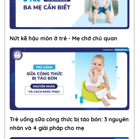
Nứt kẽ hậu môn ở trẻ - Mẹ chớ chủ quan
Trẻ uống sữa công thức bị táo bón: 3 nguyên
nhân và 4 giải pháp cho mẹ