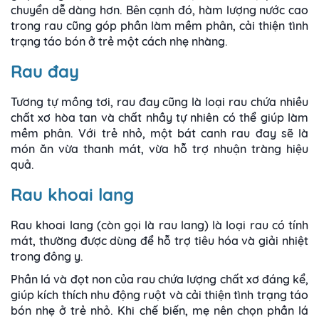
chuyển dễ dàng hơn. Bên cạnh đó, hàm lượng nước cao
trong rau cũng góp phần làm mềm phân, cải thiện tình
trạng táo bón ở trẻ một cách nhẹ nhàng.
Rau đay
Tương tự mồng tơi, rau đay cũng là loại rau chứa nhiều
chất xơ hòa tan và chất nhầy tự nhiên có thể giúp làm
mềm phân. Với trẻ nhỏ, một bát canh rau đay sẽ là
món ăn vừa thanh mát, vừa hỗ trợ nhuận tràng hiệu
quả.
Rau khoai lang
Rau khoai lang (còn gọi là rau lang) là loại rau có tính
mát, thường được dùng để hỗ trợ tiêu hóa và giải nhiệt
trong đông y.
Phần lá và đọt non của rau chứa lượng chất xơ đáng kể,
giúp kích thích nhu động ruột và cải thiện tình trạng táo
bón nhẹ ở trẻ nhỏ. Khi chế biến, mẹ nên chọn phần lá