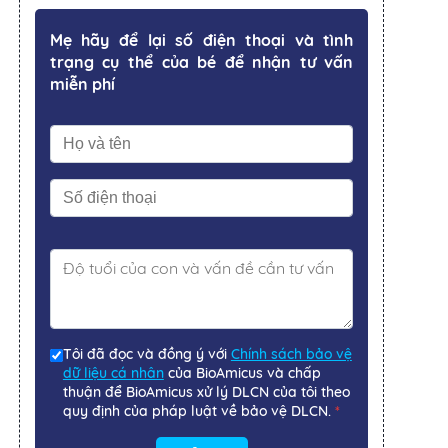
Mẹ hãy để lại số điện thoại và tình
trạng cụ thể của bé để nhận tư vấn
miễn phí
Tôi đã đọc và đồng ý với
Chính sách bảo vệ
dữ liệu cá nhân
của BioAmicus và chấp
thuận để BioAmicus xử lý DLCN của tôi theo
quy định của pháp luật về bảo vệ DLCN.
*