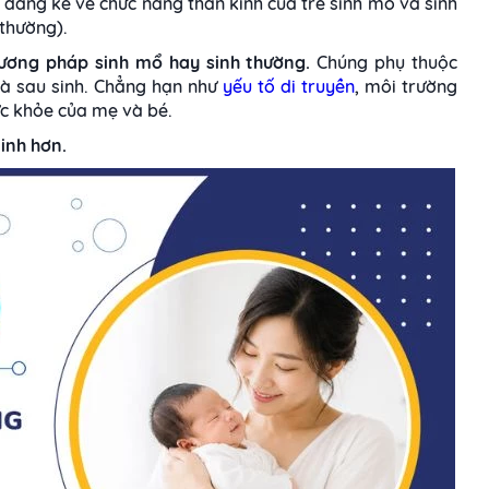
 đáng kể về chức năng thần kinh của trẻ sinh mổ và sinh
 thường).
ương pháp sinh mổ hay sinh thường.
Chúng phụ thuộc
và sau sinh. Chẳng hạn như
yếu tố di truyền
, môi trường
ức khỏe của mẹ và bé.
inh hơn.