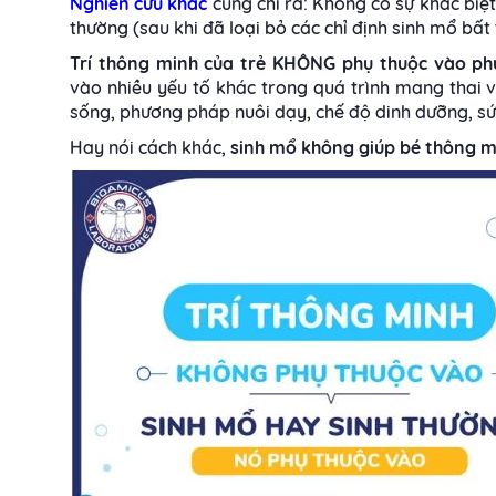
Nghiên cứu khác
cũng chỉ ra: Không có sự khác biệt
thường (sau khi đã loại bỏ các chỉ định sinh mổ bất
Trí thông minh của trẻ KHÔNG phụ thuộc vào ph
vào nhiều yếu tố khác trong quá trình mang thai 
sống, phương pháp nuôi dạy, chế độ dinh dưỡng, s
Hay nói cách khác,
sinh mổ không giúp bé thông m