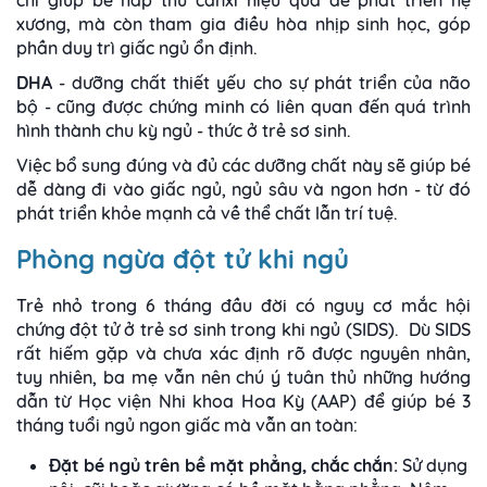
xương, mà còn tham gia điều hòa nhịp sinh học, góp
phần duy trì giấc ngủ ổn định.
DHA
- dưỡng chất thiết yếu cho sự phát triển của não
bộ - cũng được chứng minh có liên quan đến quá trình
hình thành chu kỳ ngủ - thức ở trẻ sơ sinh.
Việc bổ sung đúng và đủ các dưỡng chất này sẽ giúp bé
dễ dàng đi vào giấc ngủ, ngủ sâu và ngon hơn - từ đó
phát triển khỏe mạnh cả về thể chất lẫn trí tuệ.
Phòng ngừa đột tử khi ngủ
Trẻ nhỏ trong 6 tháng đầu đời có nguy cơ mắc hội
chứng đột tử ở trẻ sơ sinh trong khi ngủ (SIDS). Dù SIDS
rất hiếm gặp và chưa xác định rõ được nguyên nhân,
tuy nhiên, ba mẹ vẫn nên chú ý tuân thủ những hướng
dẫn từ Học viện Nhi khoa Hoa Kỳ (AAP) để giúp bé 3
tháng tuổi ngủ ngon giấc mà vẫn an toàn:
Đặt bé ngủ trên bề mặt phẳng, chắc chắn:
Sử dụng