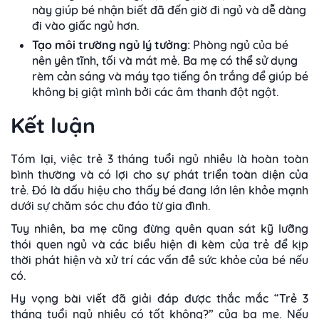
này giúp bé nhận biết đã đến giờ đi ngủ và dễ dàng
đi vào giấc ngủ hơn.
Tạo môi trường ngủ lý tưởng:
Phòng ngủ của bé
nên yên tĩnh, tối và mát mẻ. Ba mẹ có thể sử dụng
rèm cản sáng và máy tạo tiếng ồn trắng để giúp bé
không bị giật mình bởi các âm thanh đột ngột.
Kết luận
Tóm lại, việc trẻ 3 tháng tuổi ngủ nhiều là hoàn toàn
bình thường và có lợi cho sự phát triển toàn diện của
trẻ. Đó là dấu hiệu cho thấy bé đang lớn lên khỏe mạnh
dưới sự chăm sóc chu đáo từ gia đình.
Tuy nhiên, ba mẹ cũng đừng quên quan sát kỹ lưỡng
thói quen ngủ và các biểu hiện đi kèm của trẻ để kịp
thời phát hiện và xử trí các vấn đề sức khỏe của bé nếu
có.
Hy vọng bài viết đã giải đáp được thắc mắc “Trẻ 3
tháng tuổi ngủ nhiều có tốt không?” của ba mẹ. Nếu