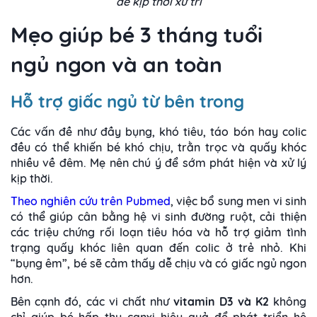
để kịp thời xử trí
Mẹo giúp bé 3 tháng tuổi
ngủ ngon và an toàn
Hỗ trợ giấc ngủ từ bên trong
Các vấn đề như đầy bụng, khó tiêu, táo bón hay colic
đều có thể khiến bé khó chịu, trằn trọc và quấy khóc
nhiều về đêm. Mẹ nên chú ý để sớm phát hiện và xử lý
kịp thời.
Theo nghiên cứu trên Pubmed
, việc bổ sung men vi sinh
có thể giúp cân bằng hệ vi sinh đường ruột, cải thiện
các triệu chứng rối loạn tiêu hóa và hỗ trợ giảm tình
trạng quấy khóc liên quan đến colic ở trẻ nhỏ. Khi
“bụng êm”, bé sẽ cảm thấy dễ chịu và có giấc ngủ ngon
hơn.
Bên cạnh đó, các vi chất như
vitamin D3 và K2
không
chỉ giúp bé hấp thu canxi hiệu quả để phát triển hệ