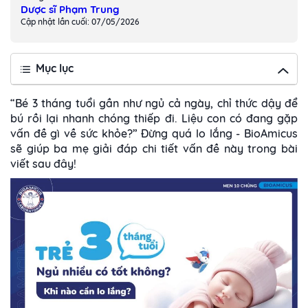
Dược sĩ Phạm Trung
Cập nhật lần cuối: 07/05/2026
Mục lục
“Bé 3 tháng tuổi gần như ngủ cả ngày, chỉ thức dậy để
bú rồi lại nhanh chóng thiếp đi. Liệu con có đang gặp
vấn đề gì về sức khỏe?”
Đừng quá lo lắng - BioAmicus
sẽ giúp ba mẹ giải đáp chi tiết vấn đề này trong bài
viết sau đây!