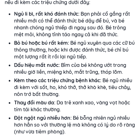
nếu đi kèm các triệu chứng dưới đây:
Ngủ li bì, rất khó đánh thức:
Bạn phải cố gắng rất
nhiều mới có thể đánh thức bé dậy để bú, và bé
nhanh chóng ngủ thiếp đi ngay sau đó. Bé trông
mệt mỏi, không tỉnh táo ngay cả khi đã thức.
Bỏ bú hoặc bú rất kém:
Bé ngủ xuyên qua các cữ bú
thông thường, hoặc khi được đánh thức, bé chỉ bú
một lượng rất ít rồi lại ngủ tiếp.
Dấu hiệu mất nước:
Bỉm của bé không ướt trong
nhiều giờ liền, miệng khô, mắt trũng, thóp lõm.
Kèm theo các triệu chứng bệnh khác:
Bé ngủ nhiều
đi kèm với sốt, ho, khó thở, thở khò khè, tiêu chảy,
nôn trớ bất thường.
Thay đổi màu da:
Da trẻ xanh xao, vàng vọt hoặc
tím tái khác thường.
Đột ngột ngủ nhiều hơn:
Bé bỗng nhiên ngủ nhiều
hơn hẳn so với thường lệ mà không có lý do rõ ràng
(như vừa tiêm phòng).