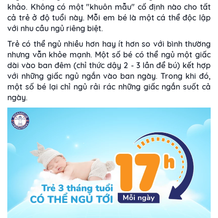
khảo. Không có một "khuôn mẫu" cố định nào cho tất
cả trẻ ở độ tuổi này. Mỗi em bé là một cá thể độc lập
với nhu cầu ngủ riêng biệt.
Trẻ có thể ngủ nhiều hơn hay ít hơn so với bình thường
nhưng vẫn khỏe mạnh. Một số bé có thể ngủ một giấc
dài vào ban đêm (chỉ thức dậy 2 - 3 lần để bú) kết hợp
với những giấc ngủ ngắn vào ban ngày. Trong khi đó,
một số bé lại chỉ ngủ rải rác những giấc ngắn suốt cả
ngày.