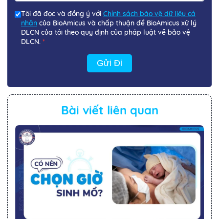
Tôi đã đọc và đồng ý với
Chính sách bảo vệ dữ liệu cá
nhân
của BioAmicus và chấp thuận để BioAmicus xử lý
DLCN của tôi theo quy định của pháp luật về bảo vệ
DLCN.
*
Gửi Đi
Bài viết liên quan