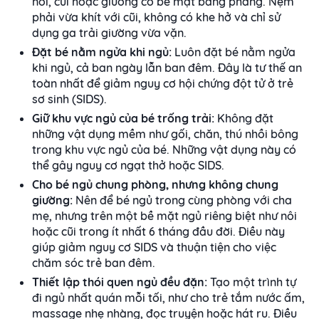
nôi, cũi hoặc giường có bề mặt bằng phẳng. Nệm
phải vừa khít với cũi, không có khe hở và chỉ sử
dụng ga trải giường vừa vặn.
Đặt bé nằm ngửa khi ngủ:
Luôn đặt bé nằm ngửa
khi ngủ, cả ban ngày lẫn ban đêm. Đây là tư thế an
toàn nhất để giảm nguy cơ hội chứng đột tử ở trẻ
sơ sinh (SIDS).
Giữ khu vực ngủ của bé trống trải:
Không đặt
những vật dụng mềm như gối, chăn, thú nhồi bông
trong khu vực ngủ của bé. Những vật dụng này có
thể gây nguy cơ ngạt thở hoặc SIDS.
Cho bé ngủ chung phòng, nhưng không chung
giường:
Nên để bé ngủ trong cùng phòng với cha
mẹ, nhưng trên một bề mặt ngủ riêng biệt như nôi
hoặc cũi trong ít nhất 6 tháng đầu đời. Điều này
giúp giảm nguy cơ SIDS và thuận tiện cho việc
chăm sóc trẻ ban đêm.
Thiết lập thói quen ngủ đều đặn:
Tạo một trình tự
đi ngủ nhất quán mỗi tối, như cho trẻ tắm nước ấm,
massage nhẹ nhàng, đọc truyện hoặc hát ru. Điều