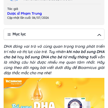
Tác giả
Dược sĩ Phạm Trung
Cập nhật lần cuối: 06/07/2026
Mục lục
DHA đóng vai trò vô cùng quan trọng trong phát triển
trí não và thị lực của trẻ. Tuy nhiên
khi nào bổ sung DHA
cho bé
hay
bổ sung DHA cho bé từ mấy tháng tuổi
vẫn
là những câu hỏi được nhiều mẹ quan tâm nhất. Hãy
cùng theo dõi ngay bài viết dưới đây để Bioamicus giải
đáp thắc mắc cho mẹ nhé!