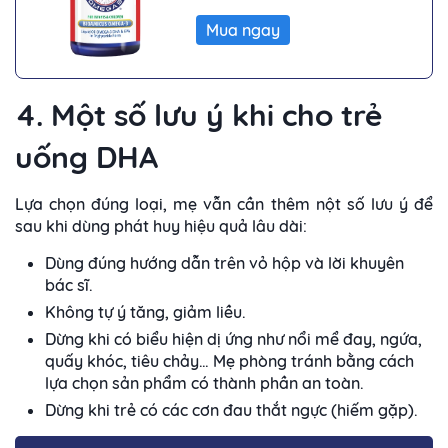
Mua ngay
4. Một số lưu ý khi cho trẻ
uống DHA
Lựa chọn đúng loại, mẹ vẫn cần thêm nột số lưu ý để
sau khi dùng phát huy hiệu quả lâu dài:
Dùng đúng hướng dẫn trên vỏ hộp và lời khuyên
bác sĩ.
Không tự ý tăng, giảm liều.
Dừng khi có biểu hiện dị ứng như nổi mể đay, ngứa,
quấy khóc, tiêu chảy… Mẹ phòng tránh bằng cách
lựa chọn sản phẩm có thành phần an toàn.
Dừng khi trẻ có các cơn đau thắt ngực (hiếm gặp).