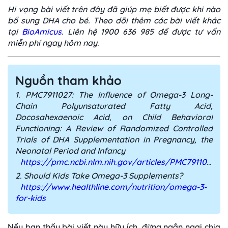
Hi vọng bài viết trên đây đã giúp mẹ biết được khi nào
bổ sung DHA cho bé. Theo dõi thêm các bài viết khác
tại
BioAmicus
. Liên hệ 1900 636 985 để được tư vấn
miễn phí ngay hôm nay.
Nguồn tham khảo
1. PMC7911027: The Influence of Omega-3 Long-
Chain Polyunsaturated Fatty Acid,
Docosahexaenoic Acid, on Child Behavioral
Functioning: A Review of Randomized Controlled
Trials of DHA Supplementation in Pregnancy, the
Neonatal Period and Infancy
https://pmc.ncbi.nlm.nih.gov/articles/PMC7911027/
2. Should Kids Take Omega-3 Supplements?
https://www.healthline.com/nutrition/omega-3-
for-kids
Nếu bạn thấy bài viết này hữu ích, đừng ngần ngại chia