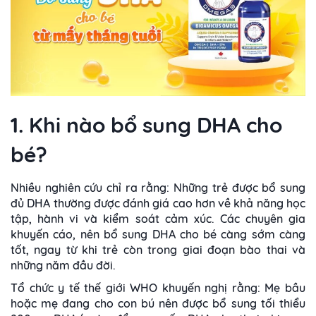
1. Khi nào bổ sung DHA cho
bé?
Nhiều nghiên cứu chỉ ra rằng: Những trẻ được bổ sung
đủ DHA thường được đánh giá cao hơn về khả năng học
tập, hành vi và kiểm soát cảm xúc. Các chuyên gia
khuyến cáo, nên bổ sung DHA cho bé càng sớm càng
tốt, ngay từ khi trẻ còn trong giai đoạn bào thai và
những năm đầu đời.
Tổ chức y tế thế giới WHO khuyến nghị rằng: Mẹ bầu
hoặc mẹ đang cho con bú nên được bổ sung tối thiểu