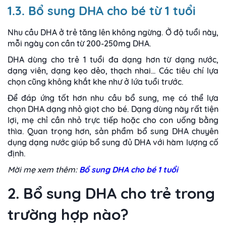
1.3. Bổ sung DHA cho bé từ 1 tuổi
Nhu cầu DHA ở trẻ tăng lên không ngừng. Ở độ tuổi này,
mỗi ngày con cần từ 200-250mg DHA.
DHA dùng cho trẻ 1 tuổi đa dạng hơn từ dạng nước,
dạng viên, dạng kẹo dẻo, thạch nhai… Các tiêu chí lựa
chọn cũng không khắt khe như ở lứa tuổi trước.
Để đáp ứng tốt hơn nhu cầu bổ sung, mẹ có thể lựa
chọn DHA dạng nhỏ giọt cho bé. Dạng dùng này rất tiện
lợi, mẹ chỉ cần nhỏ trực tiếp hoặc cho con uống bằng
thìa. Quan trọng hơn, sản phẩm bổ sung DHA chuyên
dụng dạng nước giúp bổ sung đủ DHA với hàm lượng cố
định.
Mời mẹ xem thêm:
Bổ sung DHA cho bé 1 tuổi
2. Bổ sung DHA cho trẻ trong
trường hợp nào?