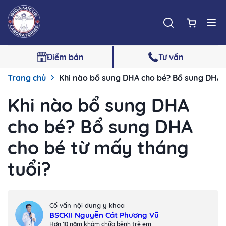
Điểm bán
Tư vấn
Trang chủ
Khi nào bổ sung DHA cho bé? Bổ sung DHA 
Khi nào bổ sung DHA
cho bé? Bổ sung DHA
cho bé từ mấy tháng
tuổi?
Cố vấn nội dung y khoa
BSCKII Nguyễn Cát Phương Vũ
Hơn 10 năm khám chữa bệnh trẻ em