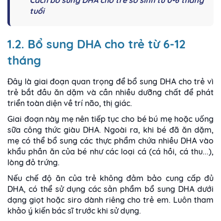
Cách bổ sung DHA cho trẻ sơ sinh từ 0-6 tháng
tuổi
1.2. Bổ sung DHA cho trẻ từ 6-12
tháng
Đây là giai đoạn quan trọng để bổ sung DHA cho trẻ vì
trẻ bắt đầu ăn dặm và cần nhiều dưỡng chất để phát
triển toàn diện về trí não, thị giác.
Giai đoạn này mẹ nên tiếp tục cho bé bú mẹ hoặc uống
sữa công thức giàu DHA. Ngoài ra, khi bé đã ăn dặm,
mẹ có thể bổ sung các thực phẩm chứa nhiều DHA vào
khẩu phần ăn của bé như các loại cá (cá hồi, cá thu...),
lòng đỏ trứng.
Nếu chế độ ăn của trẻ không đảm bảo cung cấp đủ
DHA, có thể sử dụng các sản phẩm bổ sung DHA dưới
dạng giọt hoặc siro dành riêng cho trẻ em. Luôn tham
khảo ý kiến bác sĩ trước khi sử dụng.