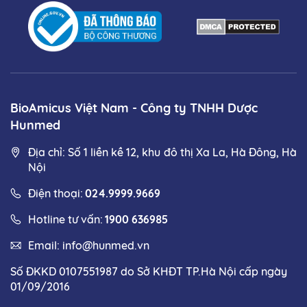
BioAmicus Việt Nam - Công ty TNHH Dược
Hunmed
Địa chỉ: Số 1 liền kề 12, khu đô thị Xa La, Hà Đông, Hà
Nội
Điện thoại:
024.9999.9669
Hotline tư vấn:
1900 636985
Email:
info@hunmed.vn
Số ĐKKD 0107551987 do Sở KHĐT TP.Hà Nội cấp ngày
01/09/2016