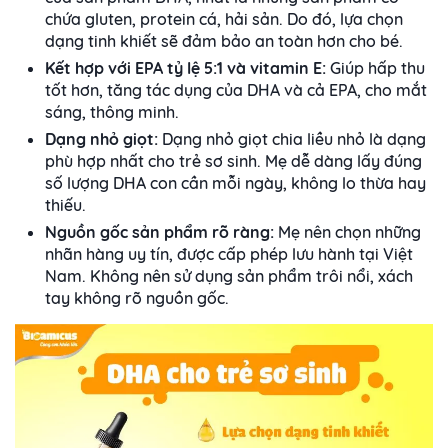
chứa gluten, protein cá, hải sản. Do đó, lựa chọn
dạng tinh khiết sẽ đảm bảo an toàn hơn cho bé.
Kết hợp với EPA tỷ lệ 5:1 và vitamin E:
Giúp hấp thu
tốt hơn, tăng tác dụng của DHA và cả EPA, cho mắt
sáng, thông minh.
Dạng nhỏ giọt:
Dạng nhỏ giọt chia liều nhỏ là dạng
phù hợp nhất cho trẻ sơ sinh. Mẹ dễ dàng lấy đúng
số lượng DHA con cần mỗi ngày, không lo thừa hay
thiếu.
Nguồn gốc sản phẩm rõ ràng:
Mẹ nên chọn những
nhãn hàng uy tín, được cấp phép lưu hành tại Việt
Nam. Không nên sử dụng sản phẩm trôi nổi, xách
tay không rõ nguồn gốc.