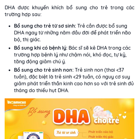
DHA được khuyến khích bổ sung cho trẻ trong các
trường hợp sau:
Bổ sung cho trẻ từ sơ sinh:
Trẻ cần được bổ sung
DHA ngay từ những năm đầu đời để phát triển não
bộ, thị giác.
Bổ sung khi có bệnh lý:
Bác sĩ sẽ kê DHA trong các
trường hợp bệnh lý như chậm nói, khó đọc, tự kỷ,
tăng động giảm chú ý.
Bổ sung cho trẻ sinh non:
Trẻ sinh non (thai <37
tuần), đặc biệt là trẻ sinh <29 tuần, có nguy cơ suy
giảm phát triển thần kinh cao hơn so với trẻ sinh đủ
tháng do thiếu hụt DHA.