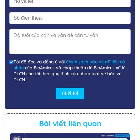
Tôi đã đọc và đồng ý với
Chính sách bảo vệ dữ liệu cá
nhân
của BioAmicus và chấp thuận để BioAmicus xử lý
DLCN của tôi theo quy định của pháp luật về bảo vệ
DLCN.
*
Gửi Đi
Bài viết liên quan