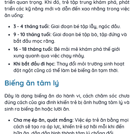
triển quan trọng. Khi đó, trẻ tập trung khám phá, phát
triển các kỹ năng mới và dẫn đến xao nhãng trong việc
ăn uống:
3 - 4 tháng tuổi:
Giai đoạn bé tập lẫy, ngóc đầu.
9 - 10 tháng tuổi:
Giai đoạn bé tập bò, tập đứng và
bắt đầu mọc răng.
16 - 18 tháng tuổi:
Bé mải mê khám phá thế giới
xung quanh qua việc chạy nhảy.
Khi bắt đầu đi học:
Thay đổi môi trường sinh hoạt
đột ngột cũng có thể làm bé biếng ăn tạm thời.
Biếng ăn tâm lý
Đây là dạng biếng ăn do hành vi, cách chăm sóc chưa
đúng cách của gia đình khiến trẻ bị ảnh hưởng tâm lý và
sinh ra biếng ăn hoặc lười ăn.
Cha mẹ ép ăn, quát mắng:
Việc ép trẻ ăn bằng mọi
cách sẽ tạo ra áp lực, khiến trẻ sợ hãi mỗi khi đến
bữa ăn, dần dần hình thành tâm lý chống đối.