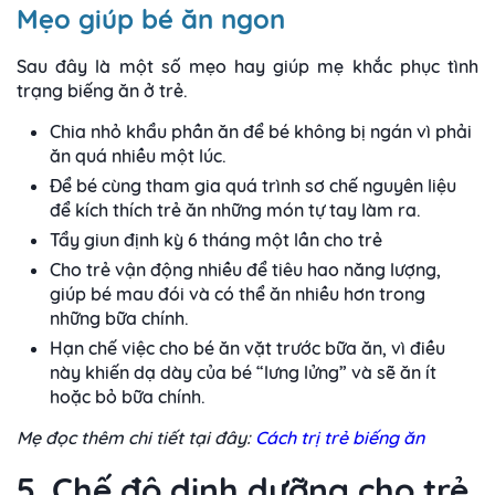
Mẹo giúp bé ăn ngon
Sau đây là một số mẹo hay giúp mẹ khắc phục tình
trạng biếng ăn ở trẻ.
Chia nhỏ khẩu phần ăn để bé không bị ngán vì phải
ăn quá nhiều một lúc.
Để bé cùng tham gia quá trình sơ chế nguyên liệu
để kích thích trẻ ăn những món tự tay làm ra.
Tẩy giun định kỳ 6 tháng một lần cho trẻ
Cho trẻ vận động nhiều để tiêu hao năng lượng,
giúp bé mau đói và có thể ăn nhiều hơn trong
những bữa chính.
Hạn chế việc cho bé ăn vặt trước bữa ăn, vì điều
này khiến dạ dày của bé “lưng lửng” và sẽ ăn ít
hoặc bỏ bữa chính.
Mẹ đọc thêm chi tiết tại đây:
Cách trị trẻ biếng ăn
5. Chế độ dinh dưỡng cho trẻ