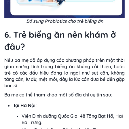
Bổ sung Probiotics cho trẻ biếng ăn
6. Trẻ biếng ăn nên khám ở
đâu?
Nếu ba mẹ đã áp dụng các phương pháp trên một thời
gian nhưng tình trạng biếng ăn không cải thiện, hoặc
trẻ có các dấu hiệu đáng lo ngại như sụt cân, không
tăng cân, lừ đừ, mệt mỏi, đây là lúc cần đưa bé đến gặp
bác sĩ.
Ba mẹ có thể tham khảo một số địa chỉ uy tín sau:
Tại Hà Nội:
Viện Dinh dưỡng Quốc Gia: 48 Tăng Bạt Hổ, Hai
Bà Trưng.