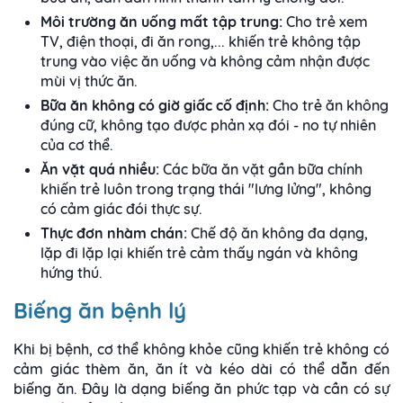
Môi trường ăn uống mất tập trung:
Cho trẻ xem
TV, điện thoại, đi ăn rong,... khiến trẻ không tập
trung vào việc ăn uống và không cảm nhận được
mùi vị thức ăn.
Bữa ăn không có giờ giấc cố định:
Cho trẻ ăn không
đúng cữ, không tạo được phản xạ đói - no tự nhiên
của cơ thể.
Ăn vặt quá nhiều:
Các bữa ăn vặt gần bữa chính
khiến trẻ luôn trong trạng thái "lưng lửng", không
có cảm giác đói thực sự.
Thực đơn nhàm chán:
Chế độ ăn không đa dạng,
lặp đi lặp lại khiến trẻ cảm thấy ngán và không
hứng thú.
Biếng ăn bệnh lý
Khi bị bệnh, cơ thể không khỏe cũng khiến trẻ không có
cảm giác thèm ăn, ăn ít và kéo dài có thể dẫn đến
biếng ăn. Đây là dạng biếng ăn phức tạp và cần có sự