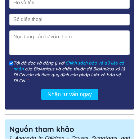
Tôi đã đọc và đồng ý với
Chính sách bảo vệ dữ liệu cá
nhân
của BioAmicus và chấp thuận để BioAmicus xử lý
DLCN của tôi theo quy định của pháp luật về bảo vệ
DLCN.
*
Nhận tư vấn ngay
Nguồn tham khảo
1. Anorexia in Children – Causes, Symptoms, and