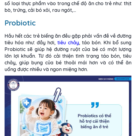
số loại thực phẩm vào trong chế độ ăn cho trẻ như: thịt
bò, trứng, cải bó xôi, rau ngót,…
Probiotic
Hầu hết các trẻ biếng ăn đều gặp phải vấn đề về đường
tiêu hóa như: đầy hơi,
tiêu chảy
, táo bón. Khi bổ sung
Probiotic sẽ giúp hệ đường ruột của bé có một lượng
lớn lợi khuẩn. Từ đó cải thiện tình trạng táo bón, tiêu
chảy, giúp bụng của bé thoải mái hơn và có thể ăn
uống được nhiều và ngon miệng hơn.