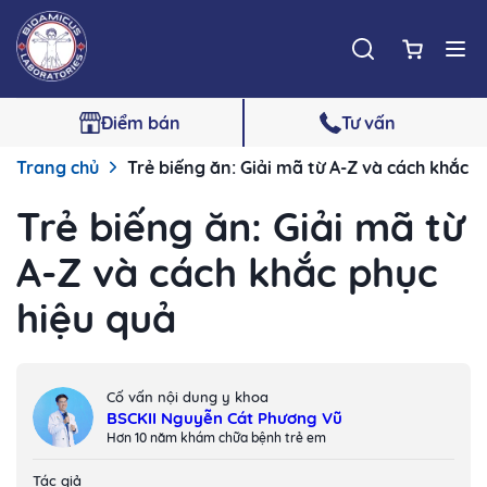
Điểm bán
Tư vấn
Trang chủ
Trẻ biếng ăn: Giải mã từ A-Z và cách khắc p
Trẻ biếng ăn: Giải mã từ
A-Z và cách khắc phục
hiệu quả
Cố vấn nội dung y khoa
BSCKII Nguyễn Cát Phương Vũ
Hơn 10 năm khám chữa bệnh trẻ em
Tác giả