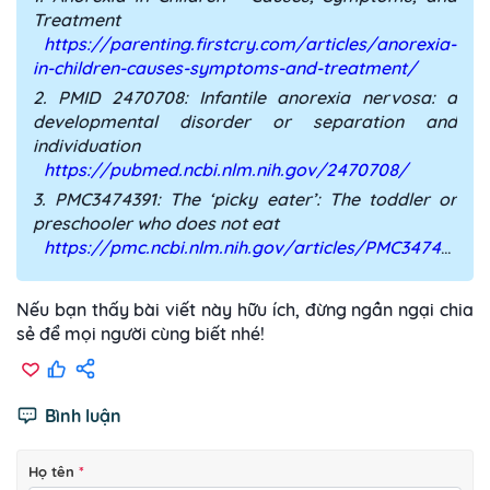
Treatment
https://parenting.firstcry.com/articles/anorexia-
in-children-causes-symptoms-and-treatment/
2. PMID 2470708: Infantile anorexia nervosa: a
developmental disorder or separation and
individuation
https://pubmed.ncbi.nlm.nih.gov/2470708/
3. PMC3474391: The ‘picky eater’: The toddler or
preschooler who does not eat
https://pmc.ncbi.nlm.nih.gov/articles/PMC3474391/
Nếu bạn thấy bài viết này hữu ích, đừng ngần ngại chia
sẻ để mọi người cùng biết nhé!
Bình luận
Họ tên
*