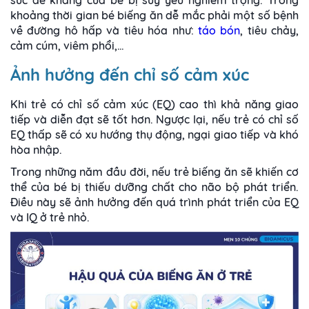
sức đề kháng của bé bị suy yếu nghiêm trọng. Trong
khoảng thời gian bé biếng ăn dễ mắc phải một số bệnh
về đường hô hấp và tiêu hóa như:
táo bón
, tiêu chảy,
cảm cúm, viêm phổi,…
Ảnh hưởng đến chỉ số cảm xúc
Khi trẻ có chỉ số cảm xúc (EQ) cao thì khả năng giao
tiếp và diễn đạt sẽ tốt hơn. Ngược lại, nếu trẻ có chỉ số
EQ thấp sẽ có xu hướng thụ động, ngại giao tiếp và khó
hòa nhập.
Trong những năm đầu đời, nếu trẻ biếng ăn sẽ khiến cơ
thể của bé bị thiếu dưỡng chất cho não bộ phát triển.
Điều này sẽ ảnh hưởng đến quá trình phát triển của EQ
và IQ ở trẻ nhỏ.