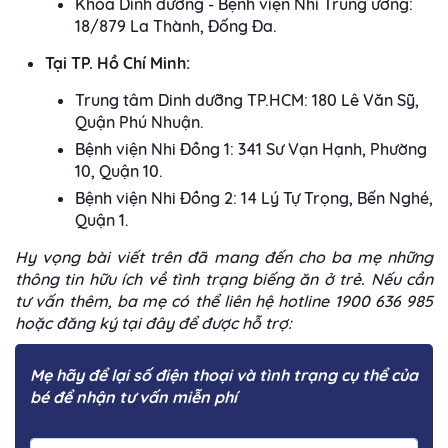
Khoa Dinh dưỡng - Bệnh viện Nhi Trung ương:
18/879 La Thành, Đống Đa.
Tại TP. Hồ Chí Minh:
Trung tâm Dinh dưỡng TP.HCM: 180 Lê Văn Sỹ,
Quận Phú Nhuận.
Bệnh viện Nhi Đồng 1: 341 Sư Vạn Hạnh, Phường
10, Quận 10.
Bệnh viện Nhi Đồng 2: 14 Lý Tự Trọng, Bến Nghé,
Quận 1.
Hy vọng bài viết trên đã mang đến cho ba mẹ những
thông tin hữu ích về tình trạng biếng ăn ở trẻ. Nếu cần
tư vấn thêm, ba mẹ có thể liên hệ hotline 1900 636 985
hoặc đăng ký tại đây để được hỗ trợ:
Mẹ hãy để lại số điện thoại và tình trạng cụ thể của
bé để nhận tư vấn miễn phí