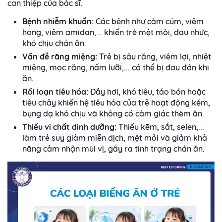
can thiệp của bác sĩ.
Bệnh nhiễm khuẩn:
Các bệnh như cảm cúm, viêm
họng, viêm amidan,... khiến trẻ mệt mỏi, đau nhức,
khó chịu chán ăn.
Vấn đề răng miệng:
Trẻ bị sâu răng, viêm lợi, nhiệt
miệng, mọc răng, nấm lưỡi,... có thể bị đau đớn khi
ăn.
Rối loạn tiêu hóa:
Đầy hơi, khó tiêu, táo bón hoặc
tiêu chảy khiến hệ tiêu hóa của trẻ hoạt động kém,
bụng dạ khó chịu và không có cảm giác thèm ăn.
Thiếu vi chất dinh dưỡng:
Thiếu kẽm, sắt, selen,...
làm trẻ suy giảm miễn dịch, mệt mỏi và giảm khả
năng cảm nhận mùi vị, gây ra tình trạng chán ăn.