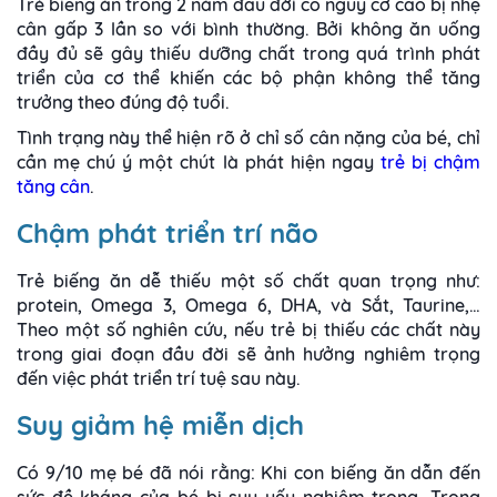
Trẻ biếng ăn trong 2 năm đầu đời có nguy cơ cao bị nhẹ
cân gấp 3 lần so với bình thường. Bởi không ăn uống
đầy đủ sẽ gây thiếu dưỡng chất trong quá trình phát
triển của cơ thể khiến các bộ phận không thể tăng
trưởng theo đúng độ tuổi.
Tình trạng này thể hiện rõ ở chỉ số cân nặng của bé, chỉ
cần mẹ chú ý một chút là phát hiện ngay
trẻ bị chậm
tăng cân
.
Chậm phát triển trí não
Trẻ biếng ăn dễ thiếu một số chất quan trọng như:
protein, Omega 3, Omega 6, DHA, và Sắt, Taurine,…
Theo một số nghiên cứu, nếu trẻ bị thiếu các chất này
trong giai đoạn đầu đời sẽ ảnh hưởng nghiêm trọng
đến việc phát triển trí tuệ sau này.
Suy giảm hệ miễn dịch
Có 9/10 mẹ bé đã nói rằng: Khi con biếng ăn dẫn đến