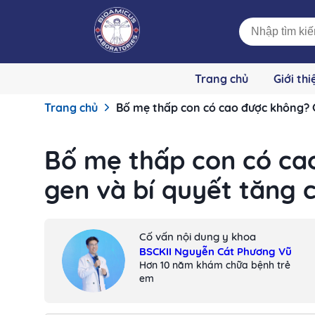
Trang chủ
Giới thi
Trang chủ
Bố mẹ thấp con có cao được không? G
Bố mẹ thấp con có ca
gen và bí quyết tăng 
Cố vấn nội dung y khoa
BSCKII Nguyễn Cát Phương Vũ
Hơn 10 năm khám chữa bệnh trẻ
em