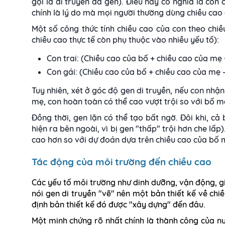
gọi là di truyền đa gen). Điều này có nghĩa là con
chính là lý do mà mọi người thường dùng chiều cao 
Một số công thức tính chiều cao của con theo chi
chiều cao thực tế còn phụ thuộc vào nhiều yếu tố):
Con trai: (Chiều cao của bố + chiều cao của mẹ 
Con gái: (Chiều cao của bố + chiều cao của mẹ -
Tuy nhiên, xét ở góc độ gen di truyền, nếu con nhậ
mẹ, con hoàn toàn có thể cao vượt trội so với bố m
Đồng thời, gen lặn có thể tạo bất ngờ. Đôi khi, 
hiện ra bên ngoài, vì bị gen "thấp" trội hơn che lấp
cao hơn so với dự đoán dựa trên chiều cao của bố 
Tác động của môi trường đến chiều cao
Các yếu tố môi trường như dinh dưỡng, vận động, g
nói gen di truyền "vẽ" nên một bản thiết kế về ch
định bản thiết kế đó được "xây dựng" đến đâu.
Một minh chứng rõ nhất chính là thành công của nướ