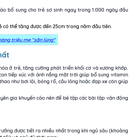
áo bổ sung cho trẻ sơ sinh ngay trong 1.000 ngày đầu
rẻ có thể tăng được đến 25cm trong năm đầu tiên.
hàng triệu mẹ “săn lùng”
hất
hóa ở trẻ, tăng cường phát triển khối cơ và xương khớp.
con tiếp xúc với ánh nắng mặt trời giúp bổ sung vitamin
hao như bơi lội, bóng rổ, cầu lông hoặc đạp xe còn giúp
huyên gia khuyến cáo nên để bé tập các bài tập vận động
rưởng được tiết ra nhiều nhất trong khi ngủ sâu (khoảng