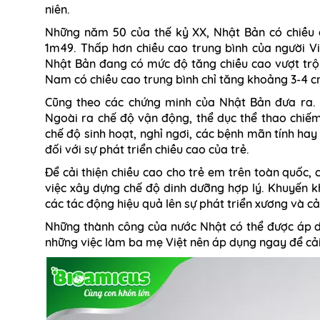
niên.
Những năm 50 của thế kỷ XX, Nhật Bản có chiều c
1m49. Thấp hơn chiều cao trung bình của người 
Nhật Bản đang có mức độ tăng chiều cao vượt trội
Nam có chiều cao trung bình chỉ tăng khoảng 3-4 c
Cũng theo các chứng minh của Nhật Bản đưa ra. Y
Ngoài ra chế độ vận động, thể dục thể thao chi
chế độ sinh hoạt, nghỉ ngơi, các bệnh mãn tính hay
đối với sự phát triển chiều cao của trẻ.
Để
cải thiện chiều cao cho trẻ em trên toàn quốc,
c
việc xây dựng chế độ dinh dưỡng hợp lý. Khuyến k
các tác động hiệu quả lên sự phát triển xương và cả
Những thành công của nước Nhật có thể được áp dụ
những việc làm ba mẹ Việt nên áp dụng ngay để cải 