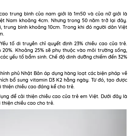
ao trung bình của nam giới là 1m50 và của nữ giới là
Việt Nam khoảng 4cm. Nhưng trong 50 năm trở lại đây.
, trung bình khoảng 10cm. Trong khi đó người dân Việt
m.
ếu tố di truyền chỉ quyết định 23% chiều cao của trẻ.
ếm 20%. Khoảng 25% sẽ phụ thuộc vào môi trường sống,
 các yếu tố bẩm sinh.
Chế độ dinh dưỡng chiếm đến 32%
hính phủ Nhật Bản áp dụng hàng loạt các biện pháp về
hích bổ sung vitamin D3 K2 hằng ngày. Từ đó, tạo được
i thiện chiều cao đáng kể cho trẻ.
ng để cải thiện chiều cao của trẻ em Việt. Dưới đây là
thiện chiều cao cho trẻ.