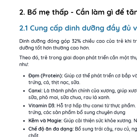
2. Bố mẹ thấp - Cần làm gì để tă
2.1 Cung cấp dinh dưỡng đầy đủ v
Dinh dưỡng đóng góp 32% chiều cao của trẻ khi tr
dưỡng tốt hơn thường cao hơn.
Theo đó, trẻ trong giai đoạn phát triển cần một th
như:
Đạm (Protein):
Giúp cơ thể phát triển cơ bắp 
trứng, cá, thịt nạc, sữa.
Canxi:
Là thành phần chính của xương, giúp xươ
sữa, phô mai, sữa chua, rau lá xanh.
Vitamin D3:
Hỗ trợ hấp thụ canxi từ thực phẩm
trứng, các sản phẩm bổ sung chuyên dụng
Kẽm và Magie:
Giúp cải thiện sức khỏe xương. 
Chế độ ăn đa dạng:
Bổ sung trái cây, rau củ, 
chất.