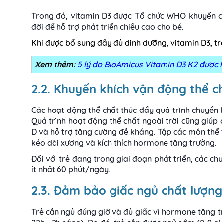
Trong đó, vitamin D3 được Tổ chức WHO khuyến c
đời để hỗ trợ phát triển chiều cao cho bé.
Khi được bổ sung đầy đủ dinh dưỡng, vitamin D3, t
Xem thêm
:
5 lý do BioAmicus Vitamin D3 K2 được 
2.2. Khuyến khích vận động thể c
Các hoạt động thể chất thúc đẩy quá trình chuyển 
Quá trình hoạt động thể chất ngoài trời cũng giúp 
D và hỗ trợ tăng cường đề kháng. Tập các môn thể t
kéo dài xương và kích thích hormone tăng trưởng.
Đối với trẻ đang trong giai đoạn phát triển, các c
ít nhất 60 phút/ngày.
2.3. Đảm bảo giấc ngủ chất lượng
Trẻ cần ngủ đúng giờ và đủ giấc vì hormone tăng t