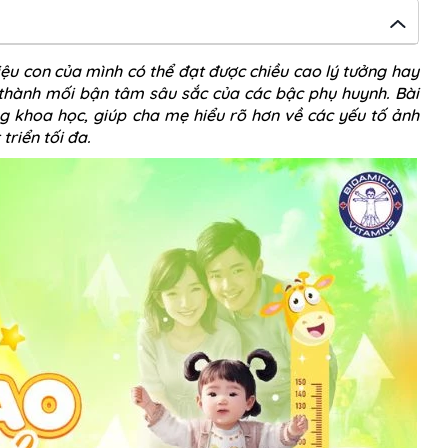
iệu con của mình có thể đạt được chiều cao lý tưởng hay
thành mối bận tâm sâu sắc của các bậc phụ huynh. Bài
ng khoa học, giúp cha mẹ hiểu rõ hơn về các yếu tố ảnh
triển tối đa.