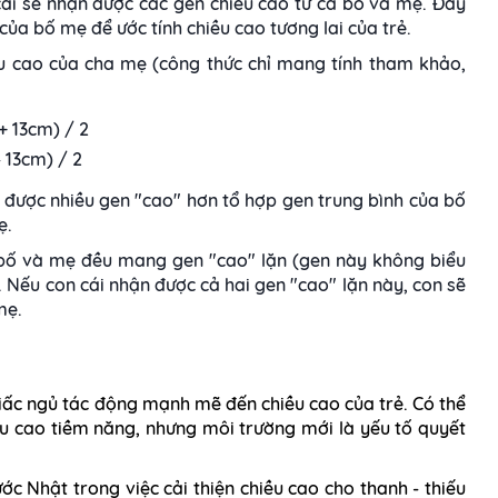
 cái sẽ nhận được các gen chiều cao từ cả bố và mẹ. Đây
của bố mẹ để ước tính chiều cao tương lai của trẻ.
ều cao của cha mẹ (công thức chỉ mang tính tham khảo,
+ 13cm) / 2
 13cm) / 2
n được nhiều gen "cao" hơn tổ hợp gen trung bình của bố
ẹ.
cả bố và mẹ đều mang gen "cao" lặn (gen này không biểu
). Nếu con cái nhận được cả hai gen "cao" lặn này, con sẽ
mẹ.
iấc ngủ tác động mạnh mẽ đến chiều cao của trẻ. Có thể
iều cao tiềm năng, nhưng môi trường mới là yếu tố quyết
c Nhật trong việc cải thiện chiều cao cho thanh - thiếu