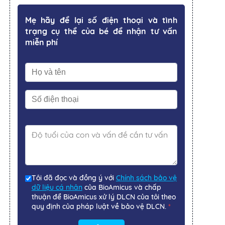
Mẹ hãy để lại số điện thoại và tình
trạng cụ thể của bé để nhận tư vấn
miễn phí
Tôi đã đọc và đồng ý với
Chính sách bảo vệ
dữ liệu cá nhân
của BioAmicus và chấp
thuận để BioAmicus xử lý DLCN của tôi theo
quy định của pháp luật về bảo vệ DLCN.
*