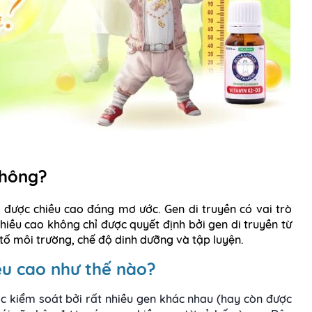
không?
 được chiều cao đáng mơ ước. Gen di truyền có vai trò
hiều cao không chỉ được quyết định bởi gen di truyền từ
ố môi trường, chế độ dinh dưỡng và tập luyện.
ều cao như thế nào?
ợc kiểm soát bởi rất nhiều gen khác nhau (hay còn được