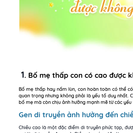
1
. Bố mẹ thấp con có cao được 
Bố mẹ thấp hay nấm lùn, con hoàn toàn có thể có
quan trọng nhưng không phải là yếu tố duy nhất. C
bố mẹ mà còn chịu ảnh hưởng mạnh mẽ từ các yếu t
Gen di truyền ảnh hưởng đến chi
Chiều cao là một đặc điểm di truyền phức tạp, đư