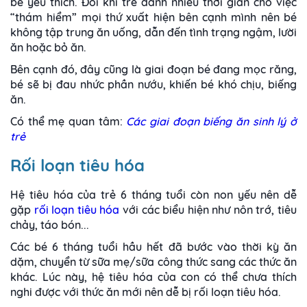
bé yêu thích. Đôi khi trẻ dành nhiều thời gian cho việc
“thám hiểm” mọi thứ xuất hiện bên cạnh mình nên bé
không tập trung ăn uống, dẫn đến tình trạng ngậm, lười
ăn hoặc bỏ ăn.
Bên cạnh đó, đây cũng là giai đoạn bé đang mọc răng,
bé sẽ bị đau nhức phần nướu, khiến bé khó chịu, biếng
ăn.
Có thể mẹ quan tâm:
Các giai đoạn biếng ăn sinh lý ở
trẻ
Rối loạn tiêu hóa
Hệ tiêu hóa của trẻ 6 tháng tuổi còn non yếu nên dễ
gặp
rối loạn tiêu hóa
với các biểu hiện như nôn trớ, tiêu
chảy, táo bón...
Các bé 6 tháng tuổi hầu hết đã bước vào thời kỳ ăn
dặm, chuyển từ sữa mẹ/sữa công thức sang các thức ăn
khác. Lúc này, hệ tiêu hóa của con có thể chưa thích
nghi được với thức ăn mới nên dễ bị rối loạn tiêu hóa.