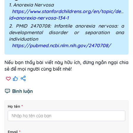
1. Anorexia Nervosa
https://www.stanfordchildrens.org/en/topic/default
id=anorexia-nervosa-134-1
2. PMID 2470708: Infantile anorexia nervosa: a
developmental disorder or separation and
individuation
https://pubmed.ncbi.nlm.nih.gov/2470708/
Nếu bạn thấy bài viết này hữu ích, đừng ngần ngại chia
sẻ để mọi người cùng biết nhé!
Bình luận
Họ tên
*
Email
*