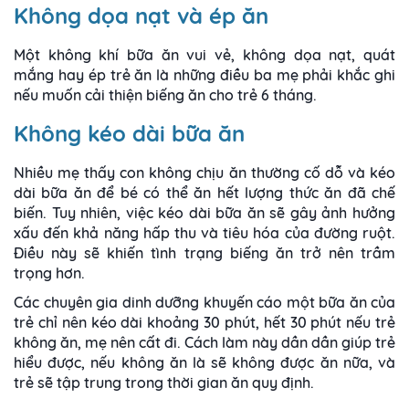
Không dọa nạt và ép ăn
Một không khí bữa ăn vui vẻ, không dọa nạt, quát
mắng hay ép trẻ ăn là những điều ba mẹ phải khắc ghi
nếu muốn cải thiện biếng ăn cho trẻ 6 tháng.
Không kéo dài bữa ăn
Nhiều mẹ thấy con không chịu ăn thường cố dỗ và kéo
dài bữa ăn để bé có thể ăn hết lượng thức ăn đã chế
biến. Tuy nhiên, việc kéo dài bữa ăn sẽ gây ảnh hưởng
xấu đến khả năng hấp thu và tiêu hóa của đường ruột.
Điều này sẽ khiến tình trạng biếng ăn trở nên trầm
trọng hơn.
Các chuyên gia dinh dưỡng khuyến cáo một bữa ăn của
trẻ chỉ nên kéo dài khoảng 30 phút, hết 30 phút nếu trẻ
không ăn, mẹ nên cất đi. Cách làm này dần dần giúp trẻ
hiểu được, nếu không ăn là sẽ không được ăn nữa, và
trẻ sẽ tập trung trong thời gian ăn quy định.