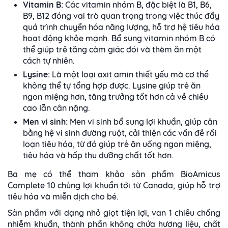
Vitamin B:
Các vitamin nhóm B, đặc biệt là B1, B6,
B9, B12 đóng vai trò quan trọng trong việc thúc đẩy
quá trình chuyển hóa năng lượng, hỗ trợ hệ tiêu hóa
hoạt động khỏe mạnh. Bổ sung vitamin nhóm B có
thể giúp trẻ tăng cảm giác đói và thèm ăn một
cách tự nhiên.
Lysine:
Là một loại axit amin thiết yếu mà cơ thể
không thể tự tổng hợp được. Lysine giúp trẻ ăn
ngon miệng hơn, tăng trưởng tốt hơn cả về chiều
cao lẫn cân nặng.
Men vi sinh:
Men vi sinh bổ sung lợi khuẩn, giúp cân
bằng hệ vi sinh đường ruột, cải thiện các vấn đề rối
loạn tiêu hóa, từ đó giúp trẻ ăn uống ngon miệng,
tiêu hóa và hấp thu dưỡng chất tốt hơn.
Ba mẹ có thể tham khảo sản phẩm BioAmicus
Complete 10 chủng lợi khuẩn tới từ Canada, giúp hỗ trợ
tiêu hóa và miễn dịch cho bé.
Sản phẩm với dạng nhỏ giọt tiện lợi, van 1 chiều chống
nhiễm khuẩn, thành phẩn không chứa hương liệu, chất