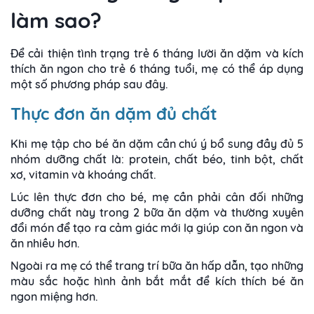
làm sao?
Để cải thiện tình trạng trẻ 6 tháng lười ăn dặm và kích
thích ăn ngon cho trẻ 6 tháng tuổi, mẹ có thể áp dụng
một số phương pháp sau đây.
Thực đơn ăn dặm đủ chất
Khi mẹ tập cho bé ăn dặm cần chú ý bổ sung đầy đủ 5
nhóm dưỡng chất là: protein, chất béo, tinh bột, chất
xơ, vitamin và khoáng chất.
Lúc lên thực đơn cho bé, mẹ cần phải cân đối những
dưỡng chất này trong 2 bữa ăn dặm và thường xuyên
đổi món để tạo ra cảm giác mới lạ giúp con ăn ngon và
ăn nhiều hơn.
Ngoài ra mẹ có thể trang trí bữa ăn hấp dẫn, tạo những
màu sắc hoặc hình ảnh bắt mắt để kích thích bé ăn
ngon miệng hơn.