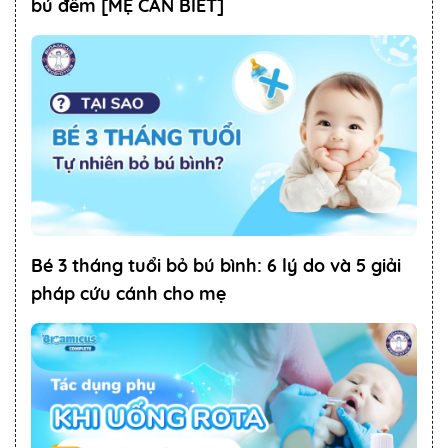
bú đêm [MẸ CẦN BIẾT]
Bé 3 tháng tuổi bỏ bú bình: 6 lý do và 5 giải
pháp cứu cánh cho mẹ