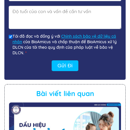
Tôi đã đọc và đồng ý với
Chính sách bảo vệ dữ liệu cá
nhân
của BioAmicus và chấp thuận để BioAmicus xử lý
DLCN của tôi theo quy định của pháp luật về bảo vệ
DLCN.
*
Gửi Đi
Bài viết liên quan