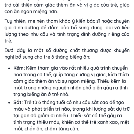
trợ cải thiện cảm giác thèm ăn và vị giác của trẻ, giúp
con ăn ngon miệng hơn.
Tuy nhiên, mẹ nên tham khảo ý kiến bác sĩ hoặc chuyên
gia dinh dưỡng để đảm bảo bổ sung đúng loại và liều
lượng theo nhu cầu và tình trạng dinh dưỡng riêng của
trẻ.
Dưới đây là một số dưỡng chất thường được khuyến
nghị bổ sung cho trẻ 6 tháng biếng ăn:
Kẽm:
Kẽm tham gia vào rất nhiều quá trình chuyển
hóa trong cơ thể, giúp tăng cường vị giác, kích thích
cảm giác thèm ăn và sự ngon miệng. Thiếu kẽm là
một trong những nguyên nhân phổ biến gây ra tình
trạng biếng ăn ở trẻ nhỏ.
Sắt:
Trẻ từ 6 tháng tuổi có nhu cầu sắt cao để tạo
máu và phát triển trí não, trong khi lượng sắt dự trữ
tại gan đã giảm đi nhiều. Thiếu sắt có thể gây ra
tình trạng thiếu máu, khiến cơ thể trẻ xanh xao, mệt
mỏi, chán ăn, chậm tăng cân.