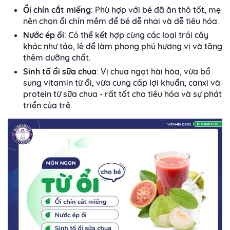
Ổi chín cắt miếng
: Phù hợp với bé đã ăn thô tốt, mẹ
nên chọn ổi chín mềm để bé dễ nhai và dễ tiêu hóa.
Nước ép ổi
: Có thể kết hợp cùng các loại trái cây
khác như táo, lê để làm phong phú hương vị và tăng
thêm dưỡng chất.
Sinh tố ổi sữa chua
: Vị chua ngọt hài hòa, vừa bổ
sung vitamin từ ổi, vừa cung cấp lợi khuẩn, canxi và
protein từ sữa chua - rất tốt cho tiêu hóa và sự phát
triển của trẻ.