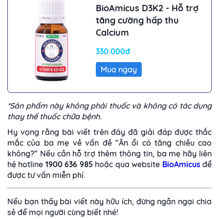
BioAmicus D3K2 - Hỗ trợ
tăng cường hấp thu
Calcium
330.000đ
Mua ngay
*Sản phẩm này không phải thuốc và không có tác dụng
thay thế thuốc chữa bệnh.
Hy vọng rằng bài viết trên đây đã giải đáp được thắc
mắc của ba mẹ về vấn đề “Ăn ổi có tăng chiều cao
không?” Nếu cần hỗ trợ thêm thông tin, ba mẹ hãy liên
hệ hotline
1900 636 985
hoặc qua website
BioAmicus
để
được tư vấn miễn phí.
Nếu bạn thấy bài viết này hữu ích, đừng ngần ngại chia
sẻ để mọi người cùng biết nhé!