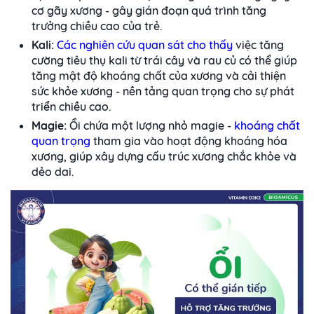
cơ gãy xương - gây gián đoạn quá trình tăng
trưởng chiều cao của trẻ.
Kali:
Các nghiên cứu quan sát cho thấy
việc tăng
cường tiêu thụ kali từ trái cây và rau củ có thể giúp
tăng mật độ khoáng chất của xương và cải thiện
sức khỏe xương - nền tảng quan trọng cho sự phát
triển chiều cao.
Magie:
Ổi chứa một lượng nhỏ magie -
khoáng chất
quan trọng
tham gia vào hoạt động khoáng hóa
xương, giúp xây dựng cấu trúc xương chắc khỏe và
dẻo dai.