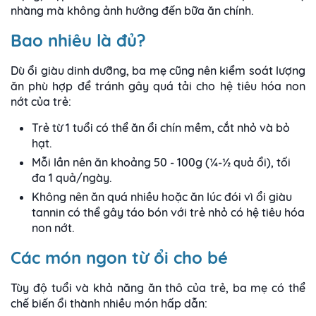
nhàng mà không ảnh hưởng đến bữa ăn chính.
Bao nhiêu là đủ?
Dù ổi giàu dinh dưỡng, ba mẹ cũng nên kiểm soát lượng
ăn phù hợp để tránh gây quá tải cho hệ tiêu hóa non
nớt của trẻ:
Trẻ từ 1 tuổi có thể ăn ổi chín mềm, cắt nhỏ và bỏ
hạt.
Mỗi lần nên ăn khoảng 50 - 100g (¼-½ quả ổi), tối
đa 1 quả/ngày.
Không nên ăn quá nhiều hoặc ăn lúc đói vì ổi giàu
tannin có thể gây táo bón với trẻ nhỏ có hệ tiêu hóa
non nớt.
Các món ngon từ ổi cho bé
Tùy độ tuổi và khả năng ăn thô của trẻ, ba mẹ có thể
chế biến ổi thành nhiều món hấp dẫn: