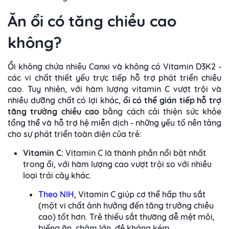
Ăn ổi có tăng chiều cao
không?
Ổi không chứa nhiều Canxi và không có Vitamin D3K2 -
các vi chất thiết yếu trực tiếp hỗ trợ phát triển chiều
cao. Tuy nhiên, với hàm lượng vitamin C vượt trội và
nhiều dưỡng chất có lợi khác,
ổi có thể
gián tiếp hỗ trợ
tăng trưởng chiều cao
bằng cách cải thiện sức khỏe
tổng thể và hỗ trợ hệ miễn dịch - những yếu tố nền tảng
cho sự phát triển toàn diện của trẻ:
Vitamin C:
Vitamin C là thành phần nổi bật nhất
trong ổi, với hàm lượng cao vượt trội so với nhiều
loại trái cây khác.
Theo NIH
, Vitamin C giúp cơ thể hấp thu sắt
(một vi chất ảnh hưởng đến tăng trưởng chiều
cao) tốt hơn. Trẻ thiếu sắt thường dễ mệt mỏi,
biếng ăn, chậm lớn, đề kháng kém.