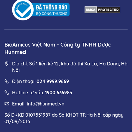
BioAmicus Việt Nam - Công ty TNHH Dược
Hunmed
Địa chỉ: Số 1 liền kề 12, khu đô thị Xa La, Hà Đông, Hà
Nội
Điện thoại:
024.9999.9669
Hotline tư vấn:
1900 636985
Email:
info@hunmed.vn
Số ĐKKD 0107551987 do Sở KHĐT TP.Hà Nội cấp ngày
01/09/2016