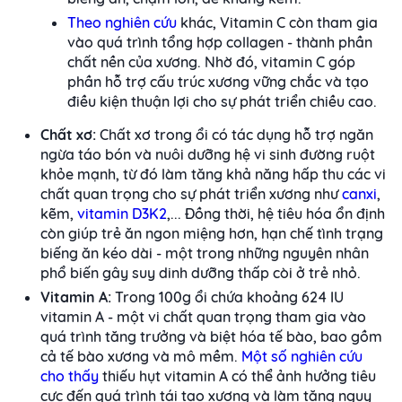
Theo nghiên cứu
khác, Vitamin C còn tham gia
vào quá trình tổng hợp collagen - thành phần
chất nền của xương. Nhờ đó, vitamin C góp
phần hỗ trợ cấu trúc xương vững chắc và tạo
điều kiện thuận lợi cho sự phát triển chiều cao.
Chất xơ:
Chất xơ trong ổi có tác dụng hỗ trợ ngăn
ngừa táo bón và nuôi dưỡng hệ vi sinh đường ruột
khỏe mạnh, từ đó làm tăng khả năng hấp thu các vi
chất quan trọng cho sự phát triển xương như
canxi
,
kẽm,
vitamin D3K2
,... Đồng thời, hệ tiêu hóa ổn định
còn giúp trẻ ăn ngon miệng hơn, hạn chế tình trạng
biếng ăn kéo dài - một trong những nguyên nhân
phổ biến gây suy dinh dưỡng thấp còi ở trẻ nhỏ.
Vitamin A:
Trong 100g ổi chứa khoảng 624 IU
vitamin A - một vi chất quan trọng tham gia vào
quá trình tăng trưởng và biệt hóa tế bào, bao gồm
cả tế bào xương và mô mềm.
Một số nghiên cứu
cho thấy
thiếu hụt vitamin A có thể ảnh hưởng tiêu
cực đến quá trình tái tạo xương và làm tăng nguy