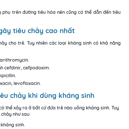
 phụ trên đường tiêu hóa nên cũng có thể dẫn đến tiêu
gây tiêu chảy cao nhất
hảy cho trẻ. Tuy nhiên các loại kháng sinh có khả năng
larithromycin.
h cefdinir, cefpodoxim.
icillin.
acin, levofloxacin.
tiêu chảy khi dùng kháng sinh
có thể xảy ra ở bất cứ đứa trẻ nào uống kháng sinh. Tuy
 chảy như sau:
 kháng sinh.