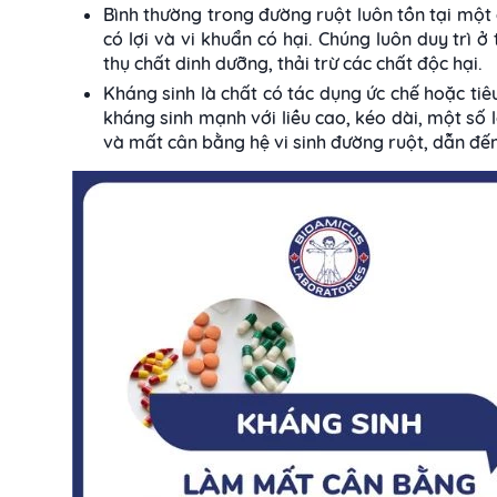
Bình thường trong đường ruột luôn tồn tại một q
có lợi và vi khuẩn có hại. Chúng luôn duy trì 
thụ chất dinh dưỡng, thải trừ các chất độc hại.
Kháng sinh là chất có tác dụng ức chế hoặc tiêu
kháng sinh mạnh với liều cao, kéo dài, một số l
và mất cân bằng hệ vi sinh đường ruột, dẫn đến