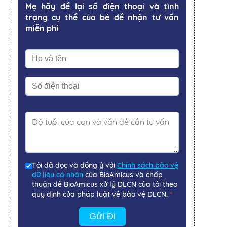
Mẹ hãy để lại số điện thoại và tình
trạng cụ thể của bé để nhận tư vấn
miễn phí
Tôi đã đọc và đồng ý với
Chính sách bảo vệ
dữ liệu cá nhân
của BioAmicus và chấp
thuận để BioAmicus xử lý DLCN của tôi theo
quy định của pháp luật về bảo vệ DLCN.
*
Gửi Đi