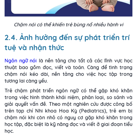
Chậm nói có thể khiến trẻ bùng nổ nhiều hành vi
2.4. Ảnh hưởng đến sự phát triển trí
tuệ và nhận thức
Ngôn ngữ nói
là nền tảng cho tất cả các lĩnh vực học
thuật bao gồm đọc, viết và toán. Càng để tình trạng
chậm nói kéo dài, nền tảng cho việc học tập trong
tương lai càng yếu.
Trẻ chậm phát triển ngôn ngữ có thể gặp khó khăn
trong việc hình thành khái niệm, phân loại, so sánh và
giải quyết vấn đề. Theo một nghiên cứu được công bố
trên tạp chí Nhi khoa Hoa Kỳ (Pediatrics), trẻ em bị
chậm nói khi còn nhỏ có nguy cơ gặp khó khăn trong
học tập, đặc biệt là kỹ năng đọc và viết ở giai đoạn tiểu
học.