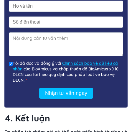
Tôi đã đọc và đồng ý với
Chính sách bảo vệ dữ liệu cá
nhân
của BioAmicus và chấp thuận để BioAmicus xử lý
DLCN của tôi theo quy định của pháp luật về bảo vệ
DLCN.
*
Nhận tư vấn ngay
4. Kết luận