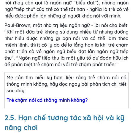
nói (hay còn gọi là ngôn ngữ "biểu đạt"), nhưng ngôn
ngữ "tiếp thu" của trẻ có thể tốt hơn - nghĩa là trẻ có vẻ
hiểu được phần lớn những gì người khác nói với mình.
Paul-Brown, một nhà trị liệu ngôn ngữ - lời nói cho biết:
"Khi một đứa trẻ không sử dụng nhiều từ nhưng dường
như hiểu được những gì bạn nói và có thể làm theo
mệnh lệnh, thì ít có lý do để lo lắng hơn là khi trẻ chậm
phát triển cả về ngôn ngữ biểu đạt lẫn ngôn ngữ tiếp
thu". "Ngôn ngữ tiếp thu là một yếu tố dự đoán hữu ích
để phân biệt trẻ chậm nói với trẻ chậm phát triển."
Mẹ cần tìm hiểu kỹ hơn, liệu rằng trẻ chậm nói có
thông minh không, hãy đọc ngay bài phân tích chi tiết
sau đây:
Trẻ chậm nói có thông minh không?
2.5. Hạn chế tương tác xã hội và kỹ
năng chơi