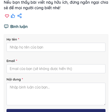
tiếp mắt, không phản ứng khi gọi tên hoặc có hành vi
thường. Một số trẻ chỉ chậm phát triển ngôn ngữ
Nếu bạn thấy bài viết này hữu ích, đừng ngần ngại chia
lặp lại,...
biểu đạt nhưng vẫn hiểu tốt lời nói của người khác.
sẻ để mọi người cùng biết nhé!
Bình luận
Họ tên
*
Email
*
Nội dung
*