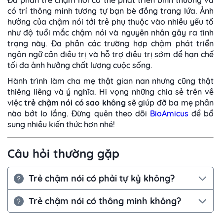
Đa phần trẻ chậm nói có thể phát triển bình thường và
có trí thông minh tương tự bạn bè đồng trang lứa. Ảnh
hưởng của chậm nói tới trẻ phụ thuộc vào nhiều yếu tố
như độ tuổi mắc chậm nói và nguyên nhân gây ra tình
trạng này. Đa phần các trường hợp chậm phát triển
ngôn ngữ cần điều trị và hỗ trợ điều trị sớm để hạn chế
tối đa ảnh hưởng chất lượng cuộc sống.
Hành trình làm cha mẹ thật gian nan nhưng cũng thật
thiêng liêng và ý nghĩa. Hi vọng những chia sẻ trên về
việc
trẻ chậm nói có sao không
sẽ giúp đỡ ba mẹ phần
nào bớt lo lắng. Đừng quên theo dõi
BioAmicus
để bổ
sung nhiều kiến thức hơn nhé!
Câu hỏi thường gặp
Trẻ chậm nói có phải tự kỷ không?
Không phải tất cả trẻ chậm nói đều mắc rối loạn
Trẻ chậm nói có thông minh không?
phổ tự kỷ. Tuy nhiên chậm nói có thể là dấu hiệu sớm
của tự kỷ nếu trẻ kèm theo các biểu hiện như ít giao
Nhiều trẻ chậm nói vẫn có trí thông minh bình