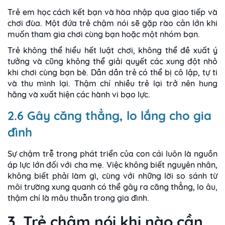
Trẻ em học cách kết bạn và hòa nhập qua giao tiếp và
chơi đùa. Một đứa trẻ chậm nói sẽ gặp rào cản lớn khi
muốn tham gia chơi cùng bạn hoặc một nhóm bạn.
Trẻ không thể hiểu hết luật chơi, không thể đề xuất ý
tưởng và cũng không thể giải quyết các xung đột nhỏ
khi chơi cùng bạn bè. Dần dần trẻ có thể bị cô lập, tự ti
và thu mình lại. Thậm chí nhiều trẻ lại trở nên hung
hăng và xuất hiện các hành vi bạo lực.
2.6 Gây căng thẳng, lo lắng cho gia
đình
Sự chậm trễ trong phát triển của con cái luôn là nguồn
áp lực lớn đối với cha mẹ. Việc không biết nguyên nhân,
không biết phải làm gì, cùng với những lời so sánh từ
môi trường xung quanh có thể gây ra căng thẳng, lo âu,
thậm chí là mâu thuẫn trong gia đình.
3. Trẻ chậm nói khi nào cần