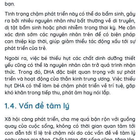
bạn.
Tình trạng chậm phát triển này có thể do bẩm sinh, gây
ra bởi nhiều nguyên nhân như bất thường về di truyền,
dị tật bẩm sinh hoặc phơi nhiễm trong thai kỳ. Mẹ cần
xác định sớm các nguyên nhân trên để có biện pháp
can thiệp kịp thời, giúp giảm thiểu tác động xấu tới sự
phát triển của trẻ.
Ngoài ra, việc bé thiếu hụt các chất dinh dưỡng thiết
yếu cũng có thể là nguyên nhân cản trở quá trình nhận
thức. Trong đó, DHA đặc biệt quan trọng với sự phát
triển và hoạt động của thần kinh trung ương. Việc thiếu
hụt DHA có thể làm bé chậm phát triển về trí tuệ, găp
khó khăn trong tiếp thu, phát âm hay nói lắp.
1.4. Vấn đề tâm lý
Xã hội càng phát triển, cha mẹ quá bận rộn với guồng
quay của cuộc sống, không có thời gian quan tâm tới
con dẫn tới tỉ lệ trẻ chậm nói do các vấn đề về tâm lý
ngày càng gia tăng. Chất lượng đời sống cũng tăng lên,