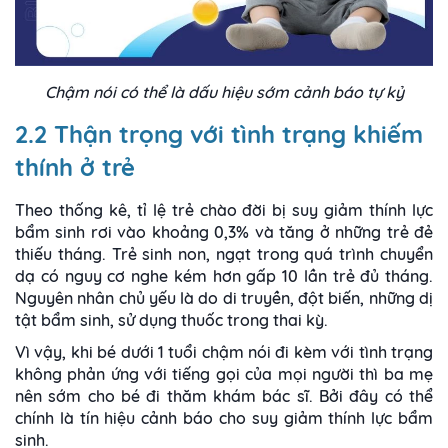
Chậm nói có thể là dấu hiệu sớm cảnh báo tự kỷ
2.2 Thận trọng với tình trạng khiếm
thính ở trẻ
Theo thống kê, tỉ lệ trẻ
chào
đời bị suy giảm thính lực
bẩm sinh rơi vào khoảng 0,3% và tăng ở những trẻ đẻ
thiếu tháng. Trẻ sinh non, ngạt trong quá trình chuyển
dạ có nguy cơ nghe kém hơn gấp 10 lần trẻ đủ tháng.
Nguyên nhân chủ yếu là do di truyền, đột biến, những dị
tật bẩm sinh, sử dụng thuốc trong thai kỳ.
Vì vậy, khi bé dưới 1 tuổi chậm nói đi kèm với tình trạng
không phản ứng với tiếng gọi của mọi người thì ba mẹ
nên sớm cho bé đi thăm khám bác sĩ. Bởi đây có thể
chính là tín hiệu cảnh báo cho suy giảm thính lực bẩm
sinh.