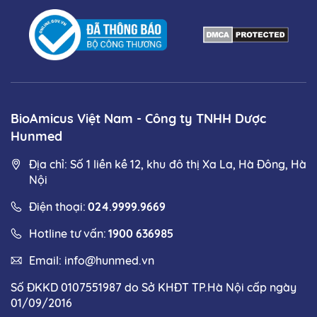
BioAmicus Việt Nam - Công ty TNHH Dược
Hunmed
Địa chỉ: Số 1 liền kề 12, khu đô thị Xa La, Hà Đông, Hà
Nội
Điện thoại:
024.9999.9669
Hotline tư vấn:
1900 636985
Email:
info@hunmed.vn
Số ĐKKD 0107551987 do Sở KHĐT TP.Hà Nội cấp ngày
01/09/2016