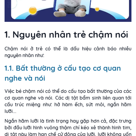
1. Nguyên nhân trẻ chậm nói
Chậm nói ở trẻ có thể là dấu hiệu cảnh báo nhiều
nguyên nhân như:
1.1. Bất thường ở cấu tạo cơ quan
nghe và nói
Việc bé chậm nói có thể do cấu tạo bất thường của các
cơ quan nghe và nói. Các dị tật bẩm sinh liên quan tới
cấu trúc miệng như: hở hàm ếch, sứt môi, ngắn hãm
lưỡi...
Ngắn hãm lưỡi là tình trạng hay gặp hơn cả, đặc trưng
bởi đầu lưỡi hình vuông thậm chí kéo xẻ thành hình tim,
dị tật này làm hạn chế cử động của lưỡi, lưỡi không uốn