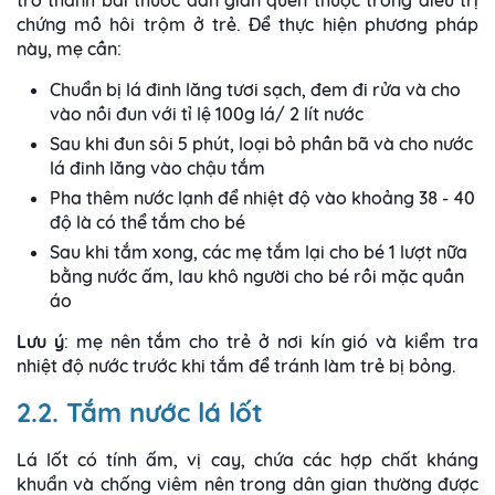
trở thành bài thuốc dân gian quen thuộc trong điều trị
chứng mồ hôi trộm ở trẻ. Để thực hiện phương pháp
này, mẹ cần:
Chuẩn bị lá đinh lăng tươi sạch, đem đi rửa và cho
vào nồi đun với tỉ lệ 100g lá/ 2 lít nước
Sau khi đun sôi 5 phút, loại bỏ phần bã và cho nước
lá đinh lăng vào chậu tắm
Pha thêm nước lạnh để nhiệt độ vào khoảng 38 - 40
độ là có thể tắm cho bé
Sau khi tắm xong, các mẹ tắm lại cho bé 1 lượt nữa
bằng nước ấm, lau khô người cho bé rồi mặc quần
áo
Lưu ý
: mẹ nên tắm cho trẻ ở nơi kín gió và kiểm tra
nhiệt độ nước trước khi tắm để tránh làm trẻ bị bỏng.
2.2. Tắm nước lá lốt
Lá lốt có tính ấm, vị cay, chứa các hợp chất kháng
khuẩn và chống viêm nên trong dân gian thường được