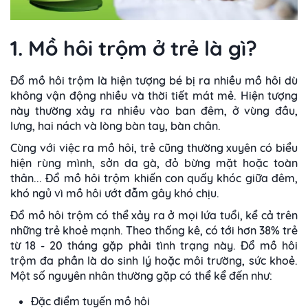
1. Mồ hôi trộm ở trẻ là gì?
Đổ mồ hôi trộm là hiện tượng bé bị ra nhiều mồ hôi dù
không vận động nhiều và thời tiết mát mẻ. Hiện tượng
này thường xảy ra nhiều vào ban đêm, ở vùng đầu,
lưng, hai nách và lòng bàn tay, bàn chân.
Cùng với việc ra mồ hôi, trẻ cũng thường xuyên có biểu
hiện rùng mình, sởn da gà, đỏ bừng mặt hoặc toàn
thân... Đổ mồ hôi trộm khiến con quấy khóc giữa đêm,
khó ngủ vì mồ hôi ướt đẫm gây khó chịu.
Đổ mồ hôi trộm có thể xảy ra ở mọi lứa tuổi, kể cả trên
những trẻ khoẻ mạnh. Theo thống kê, có tới hơn 38% trẻ
từ 18 - 20 tháng gặp phải tình trạng này. Đổ mồ hôi
trộm đa phần là do sinh lý hoặc môi trường, sức khoẻ.
Một số nguyên nhân thường gặp có thể kể đến như:
Đặc điểm tuyến mồ hôi