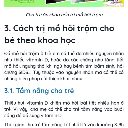
Cho trẻ ăn chào hến trị mồ hôi trộm
3. Cách trị mồ hôi trộm cho
bé theo khoa học
Đổ mồ hôi trộm ở trẻ em có thể do nhiều nguyên nhân
như thiếu vitamin D, hoặc do các chứng như tăng tiết
mồ hôi, ngưng thở khi ngủ hay bệnh tim bẩm sinh, hội
chứng SIDS... Tuỳ thuộc vào nguyên nhân mà có thể có
những biện pháp cải thiện khác nhau.
3.1. Tắm nắng cho trẻ
Thiếu hụt vitamin D khiến mồ hôi bài tiết nhiều hơn ở
trẻ. Vì vậy, cha mẹ có thể cho trẻ tắm nắng vào buổi
sáng để bổ sung vitamin D.
Thời gian cho trẻ tắm nắng tốt nhất là vào khoảng 8-9h