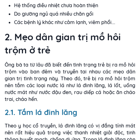
Hệ thống điều nhiệt chưa hoàn thiện
Do giường ngủ quá nhiều chăn gối
Các bệnh lý khác như cảm lạnh, viêm phổi...
2. Mẹo dân gian trị mồ hôi
trộm ở trẻ
Ông bà ta từ lâu đã biết đến tình trạng trẻ bị ra mồ hôi
trộm vào ban đêm và truyền tai nhau các mẹo dân
gian trị tình trạng này. Theo đó, trẻ bị ra mồ hôi trộm
nên tắm các loại nước lá như lá đinh lăng, lá lốt, uống
nước mát như nước đậu đen, rau diếp cá hoặc ăn cháo
trai, cháo hến.
2.1. Tắm lá đinh lăng
Theo y học cổ truyền, lá đinh lăng có vị đắng tính mát
nên rất hiệu quả trong việc thanh nhiệt giải độc, tinh
thông huyết mạch, chống dị ứng. Trong lá đinh lăng còn