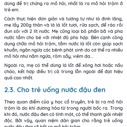
dùng để trị chứng ra mồ hôi, nhất là ra mồ hôi trộm ở
trẻ em.
Cách thực hiện đơn giản và tương tự như lá đinh lăng,
mẹ lấy 200g thân và lá lá lốt tươi, rửa sạch, để ráo rồi
đun sôi với 2 lít nước. Mẹ cũng loại bỏ phần bã và pha
nước tắm cho bé với nhiệt độ phù hợp. Bên cạnh công
dụng chữa mồ hôi trộm, tắm nước lá lốt còn giúp sạch
khuẩn, ngăn ngừa các bệnh phát sinh do cơ thể ra nhiều
mồ hôi như nấm ngứa, rôm sẩy, viêm da...
Ngoài ra, mẹ có thể dùng lá lốt để xông hơi hoặc nấu
cháo, kết hợp điều trị cả trong lẫn ngoài để đạt hiệu
quả cao nhất.
2.3. Cho trẻ uống nước đậu đen
Theo quan điểm của y học cổ truyền, trẻ bị ra mồ hôi
trộm là do khí dương hỏa từ trong người bốc ra. Trong
khi đó, nước đậu đen có tính mát, có thể thanh giải nhiệt
độc. Bởi vậy, quan niệm dân gian cho rằng trẻ uống
nước đậu đen sẽ hết ra mồ hôi trộm.