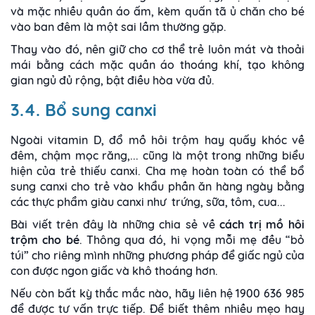
và mặc nhiều quần áo ấm, kèm quấn tã ủ chăn cho bé
vào ban đêm là một sai lầm thường gặp.
Thay vào đó, nên giữ cho cơ thể trẻ luôn mát và thoải
mái bằng cách mặc quần áo thoáng khí, tạo không
gian ngủ đủ rộng, bật điều hòa vừa đủ.
3.4. Bổ sung canxi
Ngoài vitamin D, đổ mồ hôi trộm hay quấy khóc về
đêm, chậm mọc răng,... cũng là một trong những biểu
hiện của trẻ thiếu canxi. Cha mẹ hoàn toàn có thể bổ
sung canxi cho trẻ vào khẩu phần ăn hàng ngày bằng
các thực phẩm giàu canxi như trứng, sữa, tôm, cua...
Bài viết trên đây là những chia sẻ về
cách trị mồ hôi
trộm cho bé
. Thông qua đó, hi vọng mỗi mẹ đều “bỏ
túi” cho riêng mình những phương pháp để giấc ngủ của
con được ngon giấc và khô thoáng hơn.
Nếu còn bất kỳ thắc mắc nào, hãy liên hệ 1900 636 985
để được tư vấn trực tiếp. Để biết thêm nhiều mẹo hay