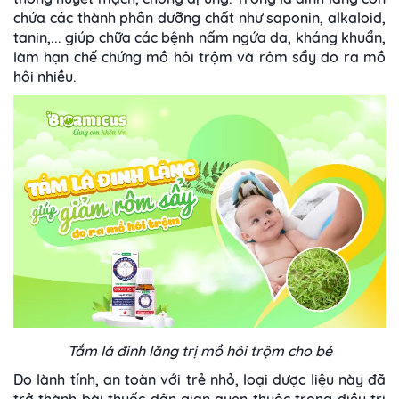
chứa các thành phần dưỡng chất như saponin, alkaloid,
tanin,... giúp chữa các bệnh nấm ngứa da, kháng khuẩn,
làm hạn chế chứng mồ hôi trộm và rôm sẩy do ra mồ
hôi nhiều.
Tắm lá đinh lăng trị mồ hôi trộm cho bé
Do lành tính, an toàn với trẻ nhỏ, loại dược liệu này đã