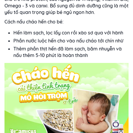
Omega - 3 và canxi. Bổ sung đủ dinh dưỡng cũng là một
yếu tố quan trọng giúp bé ngủ ngon hơn.
Cách nấu cháo hến cho bé:
Hến làm sạch, lọc lấy con rồi xào sơ qua với hành
Phần nước luộc hến cho vào nấu cháo tới chín nhừ
Thêm phần thịt hến đã làm sạch, băm nhuyễn và
nấu thêm 5-10 phút là hoàn thành