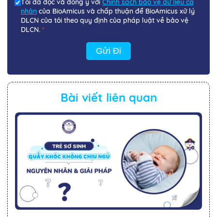
Tôi đã đọc và đồng ý với
Chính sách bảo vệ dữ liệu cá
nhân
của BioAmicus và chấp thuận để BioAmicus xử lý
DLCN của tôi theo quy định của pháp luật về bảo vệ
DLCN.
*
Gửi Đi
Bài viết liên quan