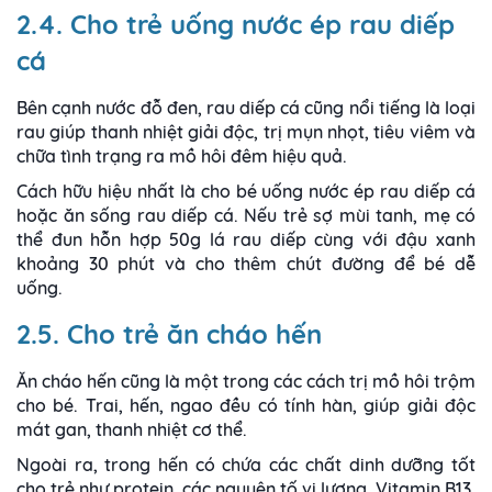
2.4.
Cho trẻ uống nước ép rau diếp
cá
Bên cạnh nước đỗ đen, rau diếp cá cũng nổi tiếng là loại
rau giúp thanh nhiệt giải độc, trị mụn nhọt, tiêu viêm và
chữa tình trạng ra mồ hôi đêm hiệu quả.
Cách hữu hiệu nhất là cho bé uống nước ép rau diếp cá
hoặc ăn sống rau diếp cá.
Nếu trẻ sợ mùi tanh, mẹ có
thể đun hỗn hợp 50g lá rau diếp cùng với đậu xanh
khoảng 30 phút và cho thêm chút đường để bé dễ
uống.
2.5. Cho trẻ ăn cháo hến
Ăn cháo hến cũng là một trong các cách trị mồ hôi trộm
cho bé. Trai, hến, ngao đều có tính hàn, giúp giải độc
mát gan, thanh nhiệt cơ thể.
Ngoài ra, trong hến có chứa các chất dinh dưỡng tốt
cho trẻ như protein, các nguyên tố vi lượng, Vitamin B13,