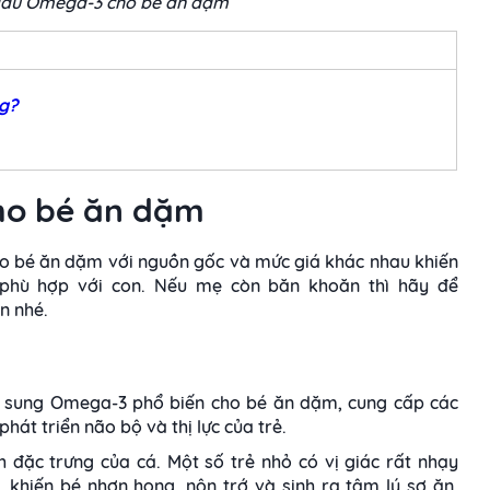
dầu Omega-3 cho bé ăn dặm
g?
cho bé ăn dặm
ho bé ăn dặm với nguồn gốc và mức giá khác nhau khiến
phù hợp với con. Nếu mẹ còn băn khoăn thì hãy để
ến nhé.
 bổ sung Omega-3 phổ biến cho bé ăn dặm, cung cấp các
át triển não bộ và thị lực của trẻ.
h đặc trưng của cá. Một số trẻ nhỏ có vị giác rất nhạy
khiến bé nhợn họng, nôn trớ và sinh ra tâm lý sợ ăn,