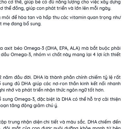
ho cơ thể, giúp bé có đủ năng lượng cho việc xây dựng
ơ thể đồng, giúp con phát triển và lớn lên mỗi ngày.
 môi để hòa tan và hấp thu các vitamin quan trọng như
hất mẹ đang bổ sung.
ba axit béo Omega-3 (DHA, EPA, ALA) mà bắt buộc phải
dầu Omega-3, nhóm vi chất này mang lại 4 lợi ích thiết
2 năm đầu đời. DHA là thành phần chính chiếm tỷ lệ rất
 sung đủ DHA giúp các nơ-ron thần kinh kết nối nhanh
hi nhớ và phát triển nhận thức ngôn ngữ tốt hơn.
ổ sung Omega-3, đặc biệt là DHA có thể hỗ trợ cải thiện
i loạn tăng động giảm chú ý.
 tập trung nhận diện chi tiết và màu sắc. DHA chiếm đến
 đôi mắt của con được nuôi dưỡng khỏe mạnh từ bên