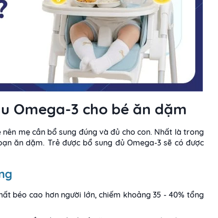
dầu Omega-3 cho bé ăn dặm
é nên mẹ cần bổ sung đúng và đủ cho con. Nhất là trong
i đoạn ăn dặm. Trẻ được bổ sung đủ Omega-3 sẽ có được
ợng
 chất béo cao hơn người lớn, chiếm khoảng 35 - 40% tổng