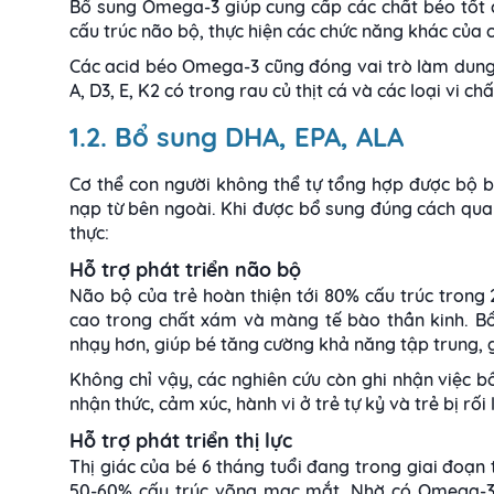
Bổ sung Omega-3 giúp cung cấp các chất béo tốt c
cấu trúc não bộ, thực hiện các chức năng khác của c
Các acid béo Omega-3 cũng đóng vai trò làm dung
A, D3, E, K2 có trong rau củ thịt cá và các loại vi c
1.2. Bổ sung DHA, EPA, ALA
Cơ thể con người không thể tự tổng hợp được bộ 
nạp từ bên ngoài. Khi được bổ sung đúng cách qua 
thực:
Hỗ trợ phát triển não bộ
Não bộ của trẻ hoàn thiện tới 80% cấu trúc trong 
cao trong chất xám và màng tế bào thần kinh. Bổ
nhạy hơn, giúp bé tăng cường khả năng tập trung, g
Không chỉ vậy, các nghiên cứu còn ghi nhận việc b
nhận thức, cảm xúc, hành vi ở trẻ tự kỷ và trẻ bị rố
Hỗ trợ phát triển thị lực
Thị giác của bé 6 tháng tuổi đang trong giai đoạn
50-60% cấu trúc võng mạc mắt. Nhờ có Omega-3,