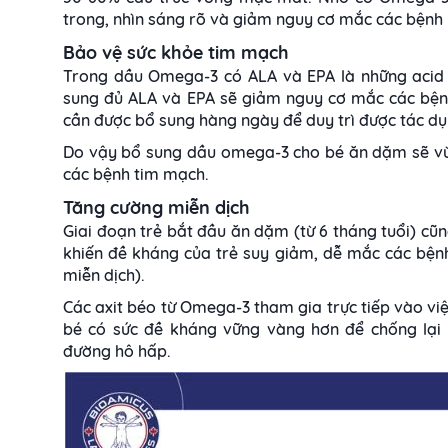
trong, nhìn sáng rõ và giảm nguy cơ mắc các bệnh l
Bảo vệ sức khỏe tim mạch
Trong dầu Omega-3 có ALA và EPA là những acid b
sung đủ ALA và EPA sẽ giảm nguy cơ mắc các bệnh 
cần được bổ sung hàng ngày để duy trì được tác 
Do vậy bổ sung dầu omega-3 cho bé ăn dặm sẽ vừ
các bệnh tim mạch.
Tăng cường miễn dịch
Giai đoạn trẻ bắt đầu ăn dặm (từ 6 tháng tuổi) cũ
khiến đề kháng của trẻ suy giảm, dễ mắc các bện
miễn dịch).
Các axit béo từ Omega-3 tham gia trực tiếp vào việ
bé có sức đề kháng vững vàng hơn để chống lại
đường hô hấp.