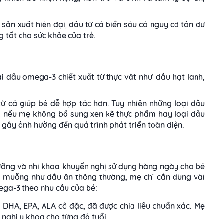
sản xuất hiện đại, dầu từ cá biển sâu có nguy cơ tồn dư
g tốt cho sức khỏe của trẻ.
ại dầu omega-3 chiết xuất từ thực vật như: dầu hạt lanh,
từ cá giúp bé dễ hợp tác hơn.
Tuy nhiên những loại dầu
A, nếu mẹ không bổ sung xen kẽ thực phẩm hay loại dầu
 gây ảnh hưởng đến quá trình phát triển toàn diện.
ưỡng và nhi khoa khuyến nghị sử dụng hàng ngày cho bé
g muỗng như dầu ăn thông thường, mẹ chỉ cần dùng vài
ega-3 theo nhu cầu của bé:
DHA, EPA, ALA cô đặc, đã được chia liều chuẩn xác. Mẹ
nghị y khoa cho từng độ tuổi.