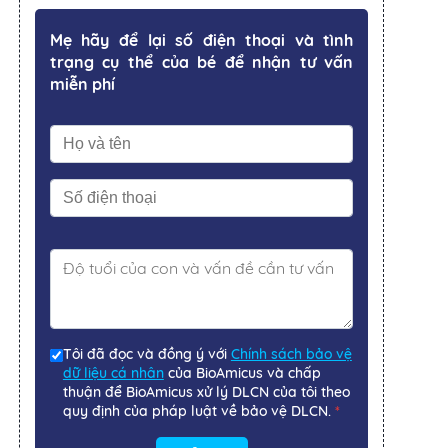
Mẹ hãy để lại số điện thoại và tình
trạng cụ thể của bé để nhận tư vấn
miễn phí
Tôi đã đọc và đồng ý với
Chính sách bảo vệ
dữ liệu cá nhân
của BioAmicus và chấp
thuận để BioAmicus xử lý DLCN của tôi theo
quy định của pháp luật về bảo vệ DLCN.
*