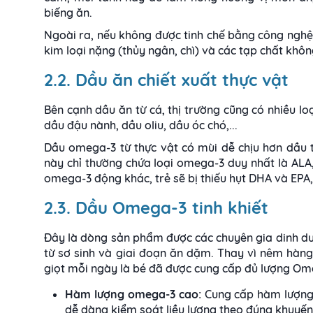
biếng ăn.
Ngoài ra, nếu không được tinh chế bằng công nghệ 
kim loại nặng (thủy ngân, chì) và các tạp chất khôn
2.2. Dầu ăn chiết xuất thực vật
Bên cạnh dầu ăn từ cá, thị trường cũng có nhiều lo
dầu đậu nành, dầu oliu, dầu óc chó,...
Dầu omega-3 từ thực vật có mùi dễ chịu hơn dầu 
này chỉ thường chứa loại omega-3 duy nhất là AL
omega-3 động khác, trẻ sẽ bị thiếu hụt DHA và EPA,
2.3. Dầu Omega-3 tinh khiết
Đây là dòng sản phẩm được các chuyên gia dinh d
từ sơ sinh và giai đoạn ăn dặm. Thay vì nêm hàn
giọt mỗi ngày là bé đã được cung cấp đủ lượng Om
Hàm lượng omega-3 cao:
Cung cấp hàm lượng 
dễ dàng kiểm soát liều lượng theo đúng khuyến 