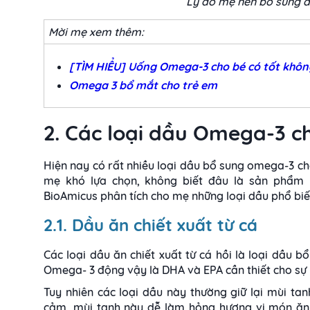
Lý do mẹ nên bổ sung 
Mời mẹ xem thêm:
[TÌM HIỂU] Uống Omega-3 cho bé có tốt khôn
Omega 3 bổ mắt cho trẻ em
2. Các loại dầu Omega-3 
Hiện nay có rất nhiều loại dầu bổ sung omega-3 c
mẹ khó lựa chọn, không biết đâu là sản phẩm 
BioAmicus phân tích cho mẹ những loại dầu phổ bi
2.1. Dầu ăn chiết xuất từ cá
Các loại dầu ăn chiết xuất từ cá hồi là loại dầu
Omega- 3 động vậy là DHA và EPA cần thiết cho sự ph
Tuy nhiên các loại dầu này thường giữ lại mùi tan
cảm, mùi tanh này dễ làm hỏng hương vị món ăn, 