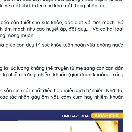
ý về mắt khi lớn lên như khô mắt, tăng nhãn áp,...
éo cần thiết cho sức khỏe, đặc biệt với tim mạch. Bổ
tim mạch như cao huyết áp, đột quỵ,... Và cả hai loại
dụng mong muốn.
a giúp con duy trì sức khỏe tuần hoàn vừa phòng ngừa
ng là lúc lượng kháng thể truyền từ mẹ sang con cạn dần
h lý nhiễm trùng, nhiễm khuẩn (giai đoạn khoảng trống
c sản sinh các chất điều hòa miễn dịch tự nhiên. Nhờ đó,
 các tác nhân gây ốm vặt, cảm cúm hay nhiễm khuẩn