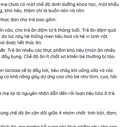
a mẹ chưa có một chế độ dinh dưỡng khoa học, một khẩu
, khó tiêu, thậm chí là buồn nôn và nôn.
 thực đơn cho trẻ bao gồm:
ến cáo, cho trẻ ăn dặm từ 6 tháng tuổi. Trẻ ăn dặm quá
 do lúc này hệ thống men tiêu hoá và hệ vi sinh vật
oá được hết thức ăn.
hất
: Trẻ ăn nhiều các thực phẩm khó tiêu (món ăn nhiều
đầy bụng. Chế độ ăn ít chất xơ khiến bé thường bị táo
n lactase sẽ bị đầy hơi, tiêu chảy khi uống sữa và các
ng có khả năng gây dự ứng cao cho bé như tôm, cua, hải
 mẹ lại là nguyên nhân dẫn đến rối loạn tiêu hóa ở trẻ.
dựng chế độ ăn cân đối giữa 4 nhóm chất: tinh bột, đạm,
 thức ăn, mẹ ngừng bổ sung các thực phẩm này cho con.