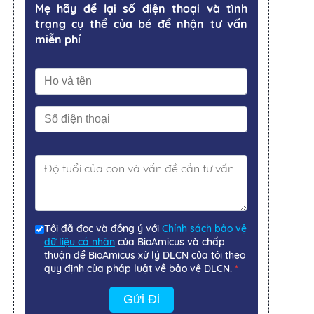
Mẹ hãy để lại số điện thoại và tình
trạng cụ thể của bé để nhận tư vấn
miễn phí
Tôi đã đọc và đồng ý với
Chính sách bảo vệ
dữ liệu cá nhân
của BioAmicus và chấp
thuận để BioAmicus xử lý DLCN của tôi theo
quy định của pháp luật về bảo vệ DLCN.
*
Gửi Đi