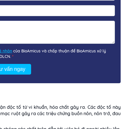
cá nhân
của BioAmicus và chấp thuận để BioAmicus xử lý
 DLCN.
*
ư vấn ngay
hận độc tố từ vi khuẩn, hóa chất gây ra. Các độc tố này
mạc ruột gây ra các triệu chứng buồn nôn, nôn trớ, đau
 chóng các chất trên dẫn tới việc bé đi ngoài nhiều lần,