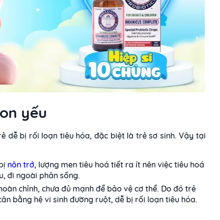
non yếu
dễ bị rối loạn tiêu hóa, đặc biệt là trẻ sơ sinh. Vậy tại
bị
nôn trớ
, lượng men tiêu hoá tiết ra ít nên việc tiêu hoá
êu, đi ngoài phân sống.
 hoàn chỉnh, chưa đủ mạnh để bảo vệ cơ thể. Do đó trẻ
ân bằng hệ vi sinh đường ruột, dễ bị rối loạn tiêu hóa.