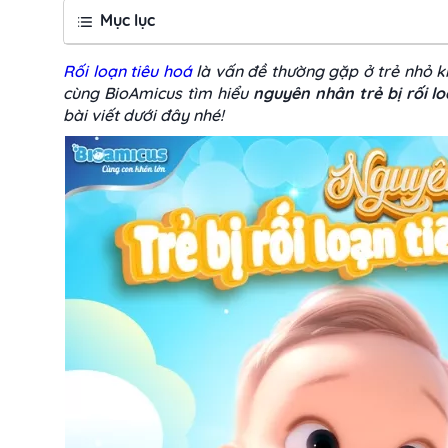
Mục lục
Rối loạn tiêu hoá
là vấn đề thường gặp ở trẻ nhỏ kh
cùng BioAmicus tìm hiểu
nguyên nhân trẻ bị rối l
bài viết dưới đây nhé!