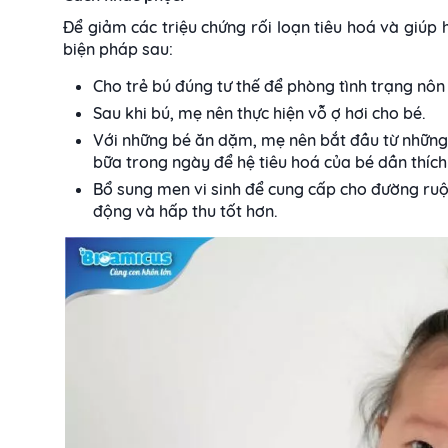
Để giảm các triệu chứng rối loạn tiêu hoá và giúp 
biện pháp sau:
Cho trẻ bú đúng tư thế để phòng tình trạng nôn 
Sau khi bú, mẹ nên thực hiện vỗ ợ hơi cho bé.
Với những bé ăn dặm, mẹ nên bắt đầu từ những 
bữa trong ngày để hệ tiêu hoá của bé dần thích
Bổ sung men vi sinh để cung cấp cho đường ruột 
động và hấp thu tốt hơn.