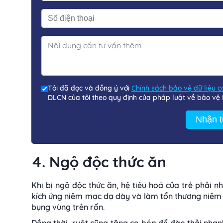
Tôi đã đọc và đồng ý với
Chính sách bảo vệ dữ liệu 
DLCN của tôi theo quy định của pháp luật về bảo vệ
Nhận t
4. Ngộ độc thức ăn
Khi bị ngộ độc thức ăn, hệ tiêu hoá của trẻ phải n
kích ứng niêm mạc dạ dày và làm tổn thương niêm 
bụng vùng trên rốn.
Đồng thời, ruột cũng tăng co bóp để đào thải nhanh