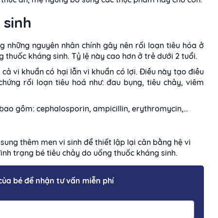
 sinh
ng những nguyên nhân chính gây nên rối loạn tiêu hóa ở
g thuốc kháng sinh. Tỷ lệ này cao hơn ở trẻ dưới 2 tuổi.
 cả vi khuẩn có hại lẫn vi khuẩn có lợi. Điều này tạo điều
 chứng rối loạn tiêu hoá như: đau bụng, tiêu chảy, viêm
 bao gồm: cephalosporin, ampicillin, erythromycin,…
ung thêm men vi sinh để thiết lập lại cân bằng hệ vi
tình trạng bé tiêu chảy do uống thuốc kháng sinh.
 của bé để nhận tư vấn miễn phí