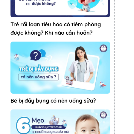
Trẻ rối loạn tiêu hóa có tiêm phòng
được không? Khi nào cần hoãn?
Bé bị đầy bụng có nên uống sữa?