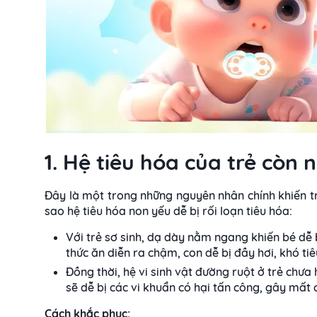
1. Hệ tiêu hóa của trẻ còn 
Đây là một trong những nguyên nhân chính khiến trẻ 
sao hệ tiêu hóa non yếu dễ bị rối loạn tiêu hóa:
Với trẻ sơ sinh, dạ dày nằm ngang khiến bé dễ 
thức ăn diễn ra chậm, con dễ bị đầy hơi, khó ti
Đồng thời, hệ vi sinh vật đường ruột ở trẻ chưa
sẽ dễ bị các vi khuẩn có hại tấn công, gây mất c
Cách khắc phục: