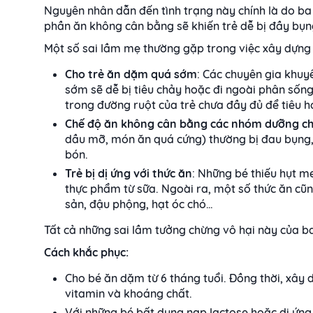
Nguyên nhân dẫn đến tình trạng này chính là do b
phần ăn không cân bằng sẽ khiến trẻ dễ bị đầy bụng
Một số sai lầm mẹ thường gặp trong việc xây dựng
Cho trẻ ăn dặm quá sớm
: Các chuyên gia khuy
sớm sẽ dễ bị tiêu chảy hoặc đi ngoài phân sống
trong đường ruột của trẻ chưa đầy đủ để tiêu h
Chế độ ăn không cân bằng các nhóm dưỡng c
dầu mỡ, món ăn quá cứng) thường bị đau bụng, 
bón.
Trẻ bị dị ứng với thức ăn
: Những bé thiếu hụt me
thực phẩm từ sữa. Ngoài ra, một số thức ăn cũ
sản, đậu phộng, hạt óc chó…
Tất cả những sai lầm tưởng chừng vô hại này của ba
Cách khắc phục:
Cho bé ăn dặm từ 6 tháng tuổi. Đồng thời, xây 
vitamin và khoáng chất.
Với những bé bất dung nạp lactose hoặc dị ứng