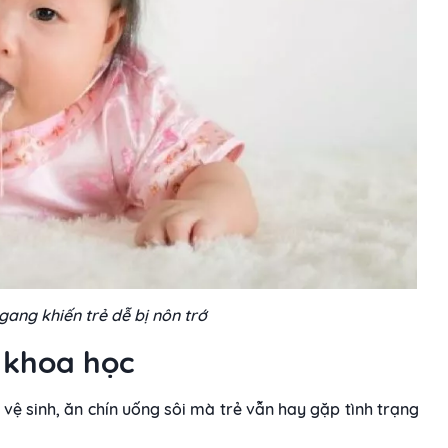
ang khiến trẻ dễ bị nôn trớ
u khoa học
ệ sinh, ăn chín uống sôi mà trẻ vẫn hay gặp tình trạng