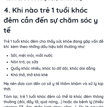
4. Khi nào trẻ 1 tuổi khóc
đêm cần đến sự chăm sóc y
tế
Trẻ 1 tuổi khóc đêm cho thấy sức khỏe đang gặp vấn đề
khi kèm theo những dấu hiệu bất thường như:
Sốt, mệt mỏi, mất nước
Nôn trớ, ọc sữa
Quấy khóc nhiều, khóc to dữ dội, khóc dai dẳng
Khó thở, thở khò khè
Mẹ nên đưa con đến cơ sở y tế thăm khám và xử lý kịp
thời.
Tóm lại, trẻ 1 tuổi khóc đêm có thể là khóc đêm thông
thường (đói, đầy tã, quá nóng,…) hoặc do bệnh lý (thiếu