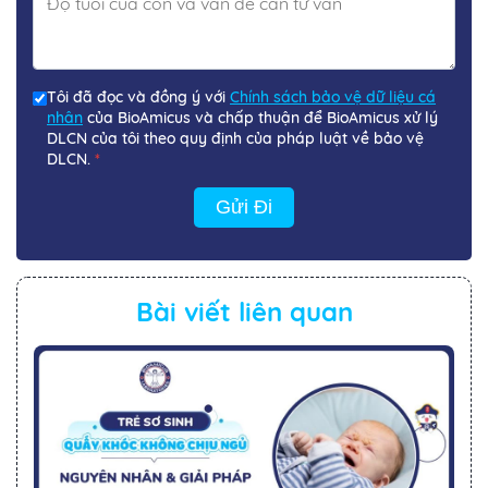
Tôi đã đọc và đồng ý với
Chính sách bảo vệ dữ liệu cá
nhân
của BioAmicus và chấp thuận để BioAmicus xử lý
DLCN của tôi theo quy định của pháp luật về bảo vệ
DLCN.
*
Gửi Đi
Bài viết liên quan