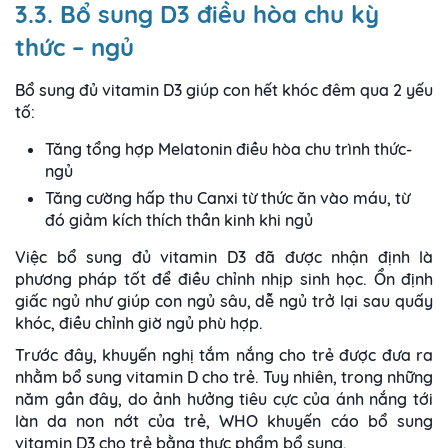
3.3. Bổ sung D3 điều hòa chu kỳ
thức – ngủ
Bổ sung đủ vitamin D3 giúp con hết khóc đêm qua 2 yếu
tố:
Tăng tổng hợp Melatonin điều hòa chu trình thức-
ngủ
Tăng cường hấp thu Canxi từ thức ăn vào máu, từ
đó giảm kích thích thần kinh khi ngủ
Việc bổ sung đủ vitamin D3 đã được nhận định là
phương pháp tốt để điều chỉnh nhịp sinh học. Ổn định
giấc ngủ như giúp con ngủ sâu, dễ ngủ trở lại sau quấy
khóc, điều chỉnh giờ ngủ phù hợp.
Trước đây, khuyến nghị tắm nắng cho trẻ được đưa ra
nhằm bổ sung vitamin D cho trẻ. Tuy nhiên, trong những
năm gần đây, do ảnh hưởng tiêu cực của ánh nắng tới
làn da non nớt của trẻ, WHO khuyến cáo bổ sung
vitamin D3 cho trẻ bằng thực phẩm bổ sung.