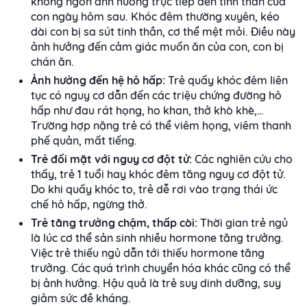
không ngon ảnh hưởng trực tiếp đến tinh thần của
con ngày hôm sau. Khóc đêm thường xuyên, kéo
dài con bị sa sút tinh thần, cơ thể mệt mỏi. Điều này
ảnh hưởng đến cảm giác muốn ăn của con, con bị
chán ăn.
Ảnh hưởng đến hệ hô hấp:
Trẻ quấy khóc đêm liên
tục có nguy cơ dẫn đến các triệu chứng đường hô
hấp như đau rát họng, ho khan, thở khò khè,…
Trường hợp nặng trẻ có thể viêm họng, viêm thanh
phế quản, mất tiếng.
Trẻ đối mặt với nguy cơ đột tử:
Các nghiên cứu cho
thấy, trẻ 1 tuổi hay khóc đêm tăng nguy cơ đột tử.
Do khi quấy khóc to, trẻ dễ rơi vào trạng thái ức
chế hô hấp, ngừng thở.
Trẻ tăng trưởng chậm, thấp còi:
Thời gian trẻ ngủ
là lúc cơ thể sản sinh nhiều hormone tăng trưởng.
Việc trẻ thiếu ngủ dẫn tới thiếu hormone tăng
trưởng. Các quá trình chuyển hóa khác cũng có thể
bị ảnh hưởng. Hậu quả là trẻ suy dinh dưỡng, suy
giảm sức đề kháng.