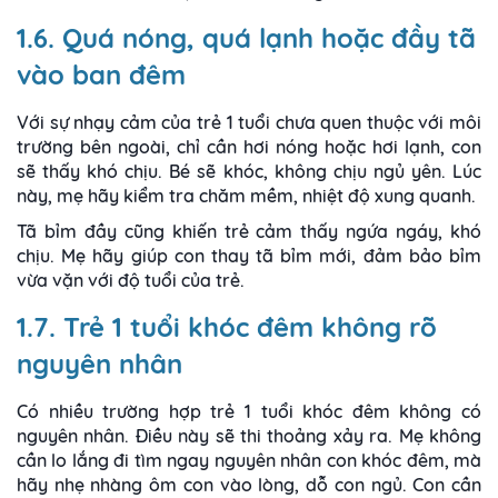
1.6. Quá nóng, quá lạnh hoặc đầy tã
vào ban đêm
Với sự nhạy cảm của trẻ 1 tuổi chưa quen thuộc với môi
trường bên ngoài, chỉ cần hơi nóng hoặc hơi lạnh, con
sẽ thấy khó chịu. Bé sẽ khóc, không chịu ngủ yên. Lúc
này, mẹ hãy kiểm tra chăm mềm, nhiệt độ xung quanh.
Tã bỉm đầy cũng khiến trẻ cảm thấy ngứa ngáy, khó
chịu. Mẹ hãy giúp con thay tã bỉm mới, đảm bảo bỉm
vừa vặn với độ tuổi của trẻ.
1.7. Trẻ 1 tuổi khóc đêm không rõ
nguyên nhân
Có nhiều trường hợp trẻ 1 tuổi khóc đêm không có
nguyên nhân. Điều này sẽ thi thoảng xảy ra. Mẹ không
cần lo lắng đi tìm ngay nguyên nhân con khóc đêm, mà
hãy nhẹ nhàng ôm con vào lòng, dỗ con ngủ. Con cần