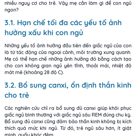
nhiều nguy cơ cho trẻ. Vậy mẹ cần làm gì để con ngủ
ngon?
3.1. Hạn chế tối đa các yếu tố ảnh
hưởng xấu khi con ngủ
Những yếu tố ảnh hưởng đầu tiên đến giấc ngủ của con
là từ tác động của ngoại cảnh, môi trường xung quanh.
Mẹ có thể hạn chế những ảnh hưởng đó bằng cách tạo
cho con không gian ngủ yên tĩnh, thoải mái, nhiệt độ
mát mẻ (khoảng 28 độ C).
3.2. Bổ sung canxi, ổn định thần kinh
cho trẻ
Các nghiên cứu chỉ ra bổ sung đủ canxi giúp khôi phục
giấc ngủ bình thường với giấc ngủ sâu REM đúng chu kỳ.
Bổ sung đủ canxi cũng đảm bảo thần kinh không bị kích
thích quá mức khi ngủ. Từ đó, trẻ ngủ sâu hơn, ít giật
mình, quấy khóc đêm.