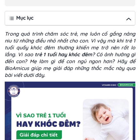
Mục lục
Trong quá trình chăm sóc trẻ, mẹ luôn cố gắng nâng
niu từ những điều nhỏ nhất cho con. Vì vậy mà khi trẻ 1
tuổi quấy khóc đêm thường khiến mẹ trở nên rất lo
lắng. Vì sao
trẻ 1 tuổi hay khóc đêm
? Có ảnh hưởng gì
đến con? Mẹ làm gì để con ngủ ngon hơn? Hãy để
BioAmicus giúp mẹ giải đáp những thắc mắc này qua
bài viết dưới đây.