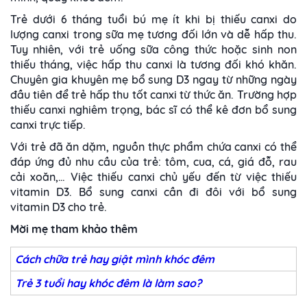
Trẻ dưới 6 tháng tuổi bú mẹ ít khi bị thiếu canxi do
lượng canxi trong sữa mẹ tương đối lớn và dễ hấp thu.
Tuy nhiên, với trẻ uống sữa công thức hoặc sinh non
thiếu tháng, việc hấp thu canxi là tương đối khó khăn.
Chuyên gia khuyên mẹ bổ sung D3 ngay từ những ngày
đầu tiên để trẻ hấp thu tốt canxi từ thức ăn. Trường hợp
thiếu canxi nghiêm trọng, bác sĩ có thể kê đơn bổ sung
canxi trực tiếp.
Với trẻ đã ăn dặm, nguồn thực phẩm chứa canxi có thể
đáp ứng đủ nhu cầu của trẻ: tôm, cua, cá, giá đỗ, rau
cải xoăn,… Việc thiếu canxi chủ yếu đến từ việc thiếu
vitamin D3. Bổ sung canxi cần đi đôi với bổ sung
vitamin D3 cho trẻ.
Mời mẹ tham khảo thêm
Cách chữa trẻ hay giật mình khóc đêm
Trẻ 3 tuổi hay khóc đêm là làm sao?