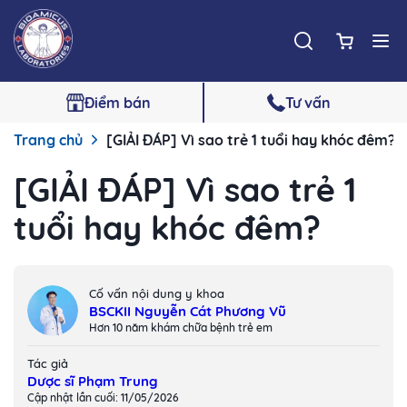
Điểm bán
Tư vấn
Trang chủ
[GIẢI ĐÁP] Vì sao trẻ 1 tuổi hay khóc đêm?
[GIẢI ĐÁP] Vì sao trẻ 1
tuổi hay khóc đêm?
Cố vấn nội dung y khoa
BSCKII Nguyễn Cát Phương Vũ
Hơn 10 năm khám chữa bệnh trẻ em
Tác giả
Dược sĩ Phạm Trung
Cập nhật lần cuối: 11/05/2026