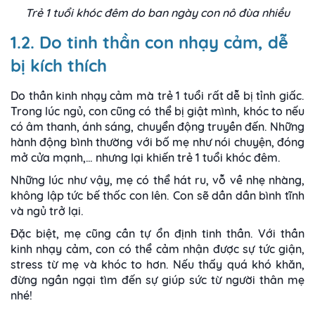
Trẻ 1 tuổi khóc đêm do ban ngày con nô đùa nhiều
1.2. Do tinh thần con nhạy cảm, dễ
bị kích thích
Do thần kinh nhạy cảm mà trẻ 1 tuổi rất dễ bị tỉnh giấc.
Trong lúc ngủ, con cũng có thể bị giật mình, khóc to nếu
có âm thanh, ánh sáng, chuyển động truyền đến. Những
hành động bình thường với bố mẹ như nói chuyện, đóng
mở cửa mạnh,… nhưng lại khiến trẻ 1 tuổi khóc đêm.
Những lúc như vậy, mẹ có thể hát ru, vỗ về nhẹ nhàng,
không lập tức bế thốc con lên. Con sẽ dần dần bình tĩnh
và ngủ trở lại.
Đặc biệt, mẹ cũng cần tự ổn định tinh thần. Với thần
kinh nhạy cảm, con có thể cảm nhận được sự tức giận,
stress từ mẹ và khóc to hơn. Nếu thấy quá khó khăn,
đừng ngần ngại tìm đến sự giúp sức từ người thân mẹ
nhé!