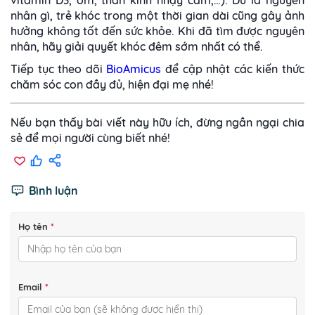
vitamin D3, ốm, thần kinh nhạy cảm,…). Dù là nguyên
nhân gì, trẻ khóc trong một thời gian dài cũng gây ảnh
hưởng không tốt đến sức khỏe. Khi đã tìm được nguyên
nhân, hãy giải quyết khóc đêm sớm nhất có thể.
Tiếp tục theo dõi
BioAmicus
để cập nhật các kiến thức
chăm sóc con đầy đủ, hiện đại mẹ nhé!
Nếu bạn thấy bài viết này hữu ích, đừng ngần ngại chia
sẻ để mọi người cùng biết nhé!
Bình luận
Họ tên
*
Email
*