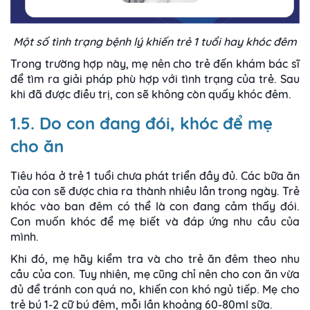
Một số tình trạng bệnh lý khiến trẻ 1 tuổi hay khóc đêm
Trong trường hợp này, mẹ nên cho trẻ đến khám bác sĩ
để tìm ra giải pháp phù hợp với tình trạng của trẻ. Sau
khi đã được điều trị, con sẽ không còn quấy khóc đêm.
1.5. Do con đang đói, khóc để mẹ
cho ăn
Tiêu hóa ở trẻ 1 tuổi chưa phát triển đầy đủ. Các bữa ăn
của con sẽ được chia ra thành nhiều lần trong ngày. Trẻ
khóc vào ban đêm có thể là con đang cảm thấy đói.
Con muốn khóc để mẹ biết và đáp ứng nhu cầu của
mình.
Khi đó, mẹ hãy kiểm tra và cho trẻ ăn đêm theo nhu
cầu của con. Tuy nhiên, mẹ cũng chỉ nên cho con ăn vừa
đủ để tránh con quá no, khiến con khó ngủ tiếp. Mẹ cho
trẻ bú 1-2 cữ bú đêm, mỗi lần khoảng 60-80ml sữa.