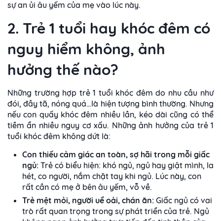
sự an ủi âu yếm của mẹ vào lúc này.
2. Trẻ 1 tuổi hay khóc đêm có
nguy hiểm không, ảnh
hưởng thế nào?
Những trường hợp trẻ 1 tuổi khóc đêm do nhu cầu như
đói, đầy tã, nóng quá…là hiện tượng bình thường. Nhưng
nếu con quấy khóc đêm nhiều lần, kéo dài cũng có thể
tiềm ẩn nhiều nguy cơ xấu. Những ảnh hưởng của trẻ 1
tuổi khóc đêm không dứt là:
Con thiếu cảm giác an toàn, sợ hãi trong mỗi giấc
ngủ:
Trẻ có biểu hiện: khó ngủ, ngủ hay giật mình, la
hét, co người, nắm chặt tay khi ngủ. Lúc này, con
rất cần có mẹ ở bên âu yếm, vỗ về.
Trẻ mệt mỏi, người uể oải, chán ăn:
Giấc ngủ có vai
trò rất quan trọng trong sự phát triển của trẻ. Ngủ