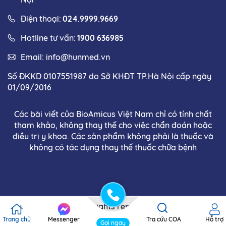
Điện thoại:
024.9999.9669
Hotline tư vấn:
1900 636985
Email:
info@hunmed.vn
Số ĐKKD 0107551987 do Sở KHĐT TP.Hà Nội cấp ngày
01/09/2016
Các bài viết của BioAmicus Việt Nam chỉ có tính chất
tham khảo, không thay thế cho việc chẩn đoán hoặc
điều trị y khoa. Các sản phẩm không phải là thuốc và
không có tác dụng thay thế thuốc chữa bệnh
Copyright © 2025 . All rights reserved. Thiết kế và phát
triển bởi Bioamicus
Trang chủ
Messenger
Tra cứu COA
Hỗ trợ
Gọi ngay