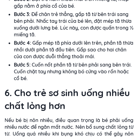
gấp nằm ở phía cổ của bé.
Bước 3:
Để chân trẻ thẳng, gấp tã từ bên trái sang
bên phải. Nhấc tay trái của bé lên, đặt mép tã thừa
xuống dưới lưng bé. Lúc này, con được quấn trong ½
miếng tã.
Bước 4:
Gấp mép tã phía dưới lên trên, phần tã thừa
nhồi dưới phần tã đầu tiên. Gấp sao cho hai chân
của con được duỗi thẳng thoải mái.
Bước 5:
Cuốn nốt phần tã từ bên phải sang bên trái.
Cuốn chặt tay nhưng không bó cứng vào rốn hoặc
cổ bé.
6. Cho trẻ sơ sinh uống nhiều
chất lỏng hơn
Nếu bé bị nôn nhiều, điều quan trọng là bé phải uống
nhiều nước để ngăn mất nước. Nên bổ sung chất lỏng từ
từ. Uống quá nhiều khi bụng khó chịu có thể gây nôn