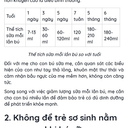
hơn khuyến cáo là điều bình thường.
1
3
5
7
5
6
Tuổi
ngày
ngày
ngày
tuần
tháng
tháng
Thể tích
30-
180-
7-13
60-
120
180-
sữa mỗi
60
210
ml
120ml
ml
240ml
lần bú
ml
ml
Thể tích sữa mỗi lần bú so với tuổi
Đối với mẹ cho con bú sữa mẹ, cần quan sát các biểu
hiện của con như tay thả lỏng, khuôn mặt thư thái và
cảm nhận bầu ngực của mẹ mềm hơn, không còn căng
tức.
Song song với việc giảm lượng sữa mỗi lần bú, mẹ cần
cho con bú nhiều lần để đảm bảo trẻ có đủ dinh dưỡng
để phát triển khỏe mạnh.
2. Không để trẻ sơ sinh nằm