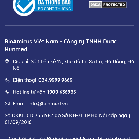
BioAmicus Việt Nam - Công ty TNHH Dược
Hunmed
Địa chỉ: Số 1 liền kề 12, khu đô thị Xa La, Hà Đông, Hà
Nội
Điện thoại:
024.9999.9669
Hotline tư vấn:
1900 636985
Email:
info@hunmed.vn
Số ĐKKD 0107551987 do Sở KHĐT TP.Hà Nội cấp ngày
01/09/2016
Các bài viết của BioAmicus Việt Nam chỉ có tính chất