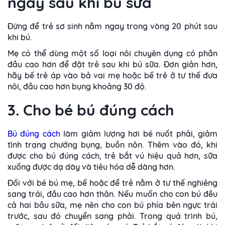
ngay sau khi bú sữa
Đừng để trẻ sơ sinh nằm ngay trong vòng 20 phút sau
khi bú.
Mẹ có thể dùng một số loại nôi chuyên dụng có phần
đầu cao hơn để đặt trẻ sau khi bú sữa. Đơn giản hơn,
hãy bế trẻ áp vào bả vai mẹ hoặc bế trẻ ở tư thế đưa
nôi, đầu cao hơn bụng khoảng 30 độ.
3. Cho bé bú đúng cách
Bú đúng cách
làm giảm lượng hơi bé nuốt phải, giảm
tình trạng chướng bụng, buồn nôn. Thêm vào đó, khi
được cho bú đúng cách, trẻ bắt vú hiệu quả hơn, sữa
xuống được dạ dày và tiêu hóa dễ dàng hơn.
Đối với bé bú mẹ, bế hoặc để trẻ nằm ở tư thế nghiêng
sang trái, đầu cao hơn thân. Nếu muốn cho con bú đều
cả hai bầu sữa, mẹ nên cho con bú phía bên ngực trái
trước, sau đó chuyển sang phải. Trong quá trình bú,