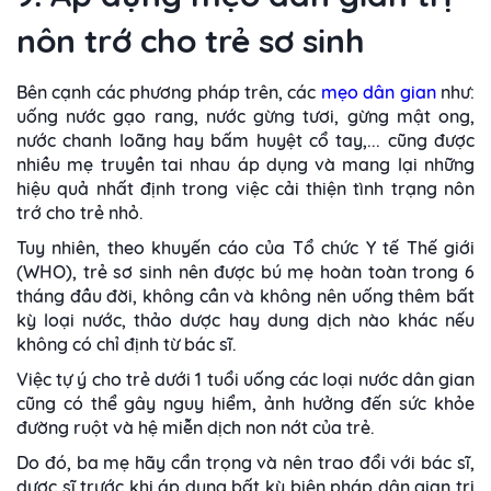
nôn trớ cho trẻ sơ sinh
Bên cạnh các phương pháp trên, các
mẹo dân gian
như:
uống nước gạo rang, nước gừng tươi, gừng mật ong,
nước chanh loãng hay bấm huyệt cổ tay,... cũng được
nhiều mẹ truyền tai nhau áp dụng và mang lại những
hiệu quả nhất định trong việc cải thiện tình trạng nôn
trớ cho trẻ nhỏ.
Tuy nhiên, theo khuyến cáo của Tổ chức Y tế Thế giới
(WHO), trẻ sơ sinh nên được bú mẹ hoàn toàn trong 6
tháng đầu đời, không cần và không nên uống thêm bất
kỳ loại nước, thảo dược hay dung dịch nào khác nếu
không có chỉ định từ bác sĩ.
Việc tự ý cho trẻ dưới 1 tuổi uống các loại nước dân gian
cũng có thể gây nguy hiểm, ảnh hưởng đến sức khỏe
đường ruột và hệ miễn dịch non nớt của trẻ.
Do đó, ba mẹ hãy cẩn trọng và nên trao đổi với bác sĩ,
dược sĩ trước khi áp dụng bất kỳ biện pháp dân gian trị