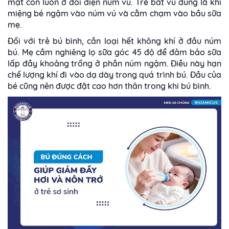
mặt con luôn ở đối diện núm vú. Trẻ bắt vú đúng là khi
miệng bé ngậm vào núm vú và cằm chạm vào bầu sữa
mẹ.
Đối với trẻ bú bình, cần loại hết không khí ở đầu núm
bú. Mẹ cầm nghiêng lọ sữa góc 45 độ để đảm bảo sữa
lấp đầy khoảng trống ở phần núm ngậm. Điều này hạn
chế lượng khí đi vào dạ dày trong quá trình bú. Đầu của
bé cũng nên được đặt cao hơn thân trong khi bú bình.