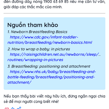
đến đường dây nóng 1900 63 69 85 nếu mẹ cần tư vấn,
giải đáp các thắc mắc của mình.
Nguồn tham khảo
1. Newborn Breastfeeding Basics
https://www.cdc.gov/infant-toddler-
nutrition/breastfeeding/newborn-basics.html
2. How to wrap a baby: in pictures
https://raisingchildren.net.au/newborns/sleep/settli
routines/wrapping-in-pictures
3. Breastfeeding: positioning and attachment
https://www.nhs.uk/baby/breastfeeding-and-
bottle-feeding/breastfeeding/positioning-and-
attachment/
Nếu bạn thấy bài viết này hữu ích, đừng ngần ngại chia
sẻ để mọi người cùng biết nhé!