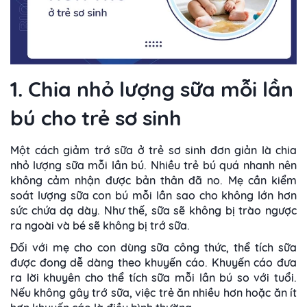
1. Chia nhỏ lượng sữa mỗi lần
bú cho trẻ sơ sinh
Một cách giảm trớ sữa ở trẻ sơ sinh đơn giản là chia
nhỏ lượng sữa mỗi lần bú. Nhiều trẻ bú quá nhanh nên
không cảm nhận được bản thân đã no. Mẹ cần kiểm
soát lượng sữa con bú mỗi lần sao cho không lớn hơn
sức chứa dạ dày. Như thế, sữa sẽ không bị trào ngược
ra ngoài và bé sẽ không bị trớ sữa.
Đối với mẹ cho con dùng sữa công thức, thể tích sữa
được đong dễ dàng theo khuyến cáo. Khuyến cáo đưa
ra lời khuyên cho thể tích sữa mỗi lần bú so với tuổi.
Nếu không gây trớ sữa, việc trẻ ăn nhiều hơn hoặc ăn ít