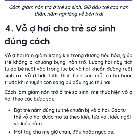
Cách giảm nôn trớ ở trẻ sơ sinh: Giữ đầu trẻ cao hơn
thân, nằm nghiêng về bên trái
4. Vỗ ợ hơi cho trẻ sơ sinh
đúng cách
Vỗ ợ hơi làm giảm lượng khí trong đường tiêu hóa, giúp
trẻ không bị chướng bụng, nôn trớ. Lượng hơi này tích
tụ do bé nuốt vào trong lúc bú và hại khuẩn đường ruột
sinh ra. Vỗ ợ hơi được thực hiện sau mỗi cữ bú hoặc
trước khi chuyển con sang bú bầu ngực thứ hai.
Cách làm giảm nôn trớ ở trẻ sơ sinh, mẹ thực hiện vỗ ợ
hơi theo các bước sau:
Đặt trẻ nằm đúng tư thế chuẩn bị vỗ ợ hơi. Các tư
thế vỗ ợ hơi được mô tả theo kiểu tựa vai, kiểu ngồi
và kiểu nằm.
Một tay cha mẹ giữ chân, đầu hoặc ngực bé.