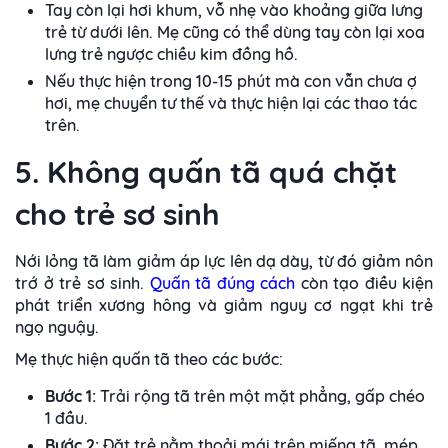
Tay còn lại hơi khum, vỗ nhẹ vào khoảng giữa lưng
trẻ từ dưới lên. Mẹ cũng có thể dùng tay còn lại xoa
lưng trẻ ngược chiều kim đồng hồ.
Nếu thực hiện trong 10-15 phút mà con vẫn chưa ợ
hơi, mẹ chuyển tư thế và thực hiện lại các thao tác
trên.
5. Không quấn tã quá chặt
cho trẻ sơ sinh
Nới lỏng tã làm giảm áp lực lên dạ dày, từ đó giảm nôn
trớ ở trẻ sơ sinh.
Quấn tã đúng cách
còn tạo điều kiện
phát triển xương hông và giảm nguy cơ ngạt khi trẻ
ngọ nguậy.
Mẹ thực hiện quấn tã theo các bước:
Bước 1:
Trải rộng tã trên một mặt phẳng, gấp chéo
1 đầu.
Bước 2:
Đặt trẻ nằm thoải mái trên miếng tã, mép