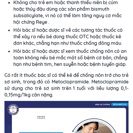
Không cho trẻ em hoặc thanh thiếu niên bị cúm
hoặc thủy đậu dùng các sản phẩm bismuth
subsalicylate, vì nó có thể làm tăng nguy cơ mắc
hội chứng Reye .
Hỏi bác sĩ hoặc dược sĩ về các tương tác thuốc có
thể xảy ra nếu bé dùng thuốc OTC hoặc thuốc kê
đơn khác, chẳng hạn như thuốc chống đông máu.
Hỏi bác sĩ hoặc dược sĩ xem thuốc chống nôn có an
toàn không nếu bé mắc một số bệnh cơ bản, chẳng
hạn như bệnh tim, hen suyễn hoặc bệnh tuyến giáp.
Có rất ít thuốc bác sĩ có thể kê để chống nôn trớ cho trẻ
sơ sinh, trong đó có Metoclopramide. Metoclopramide
sử dụng cho trẻ sơ sinh trên 1 tuổi với liều lượng 0,1-
0,15mg/1kg cân nặng.