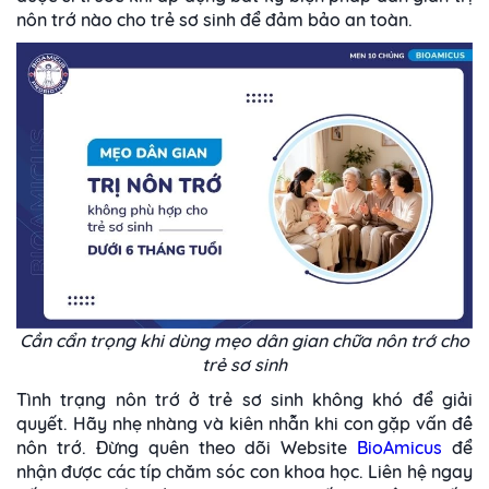
nôn trớ nào cho trẻ sơ sinh để đảm bảo an toàn.
Cần cẩn trọng khi dùng mẹo dân gian chữa nôn trớ cho
trẻ sơ sinh
Tình trạng nôn trớ ở trẻ sơ sinh không khó để giải
quyết. Hãy nhẹ nhàng và kiên nhẫn khi con gặp vấn đề
nôn trớ. Đừng quên theo dõi Website
BioAmicus
để
nhận được các típ chăm sóc con khoa học. Liên hệ ngay