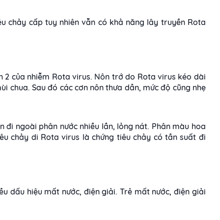
êu chảy cấp tuy nhiên vẫn có khả năng lây truyền Rota
n 2 của nhiễm Rota virus. Nôn trớ do Rota virus kéo dài
 mùi chua. Sau đó các cơn nôn thưa dần, mức độ cũng nhẹ
ện đi ngoài phân nước nhiều lần, lỏng nát. Phân màu hoa
êu chảy di Rota virus là chứng tiêu chảy có tần suất đi
ều dấu hiệu mất nước, điện giải. Trẻ mất nước, điện giải