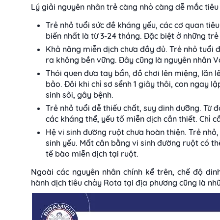
Lý giải nguyên nhân trẻ càng nhỏ càng dễ mắc tiêu
Trẻ nhỏ tuổi sức đề kháng yếu, các cơ quan tiê
biến nhất là từ 3-24 tháng. Đặc biệt ở những t
Khả năng miễn dịch chưa đầy đủ. Trẻ nhỏ tuổi 
ra không bền vững. Đây cũng là nguyên nhân Vac
Thói quen đưa tay bẩn, đồ chơi lên miệng, lăn l
bảo. Đôi khi chỉ sơ sểnh 1 giây thôi, con ngay l
sinh sôi, gây bệnh.
Trẻ nhỏ tuổi dễ thiếu chất, suy dinh dưỡng. Từ 
các kháng thể, yếu tố miễn dịch cần thiết. Chỉ 
Hệ vi sinh đường ruột chưa hoàn thiện. Trẻ nhỏ, 
sinh yếu. Mất cân bằng vi sinh đường ruột có th
tế bào miễn dịch tại ruột.
Ngoài các nguyên nhân chính kể trên, chế độ di
hành dịch tiêu chảy Rota tại địa phương cũng là nh