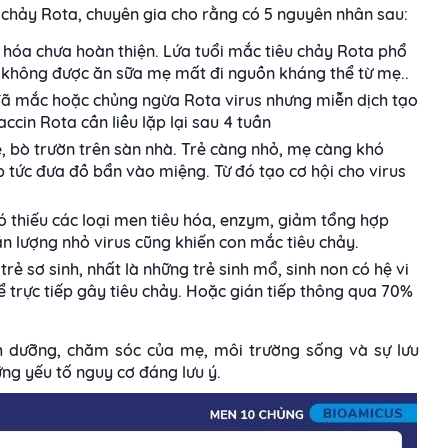
 chảy Rota, chuyên gia cho rằng có 5 nguyên nhân sau:
u hóa chưa hoàn thiện. Lứa tuổi mắc tiêu chảy Rota phổ
rẻ không được ăn sữa mẹ mất đi nguồn kháng thể từ mẹ..
đã mắc hoặc chủng ngừa Rota virus nhưng miễn dịch tạo
cin Rota cần liều lặp lại sau 4 tuần
ê, bò trườn trên sàn nhà. Trẻ càng nhỏ, mẹ càng khó
ập tức đưa đồ bẩn vào miệng. Từ đó tạo cơ hội cho virus
đó thiếu các loại men tiêu hóa, enzym, giảm tổng hợp
cần lượng nhỏ virus cũng khiến con mắc tiêu chảy.
trẻ sơ sinh, nhất là những trẻ sinh mổ, sinh non có hệ vi
ể trực tiếp gây tiêu chảy. Hoặc gián tiếp thông qua 70%
nh dưỡng, chăm sóc của mẹ, môi trường sống và sự lưu
ững yếu tố nguy cơ đáng lưu ý.