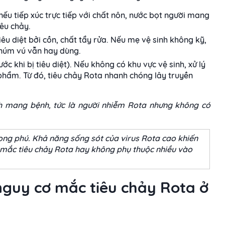
 nếu tiếp xúc trực tiếp với chất nôn, nước bọt người mang
iêu chảy.
iêu diệt bởi cồn, chất tẩy rửa. Nếu mẹ vệ sinh không kỹ,
 núm vú vẫn hay dùng.
ước khi bị tiêu diệt). Nếu không có khu vực vệ sinh, xử lý
 phẩm. Từ đó, tiêu chảy Rota nhanh chóng lây truyền
h mang bệnh, tức là người nhiễm Rota nhưng không có
ong phú. Khả năng sống sót của virus Rota cao khiến
 mắc tiêu chảy Rota hay không phụ thuộc nhiều vào
 nguy cơ mắc tiêu chảy Rota ở