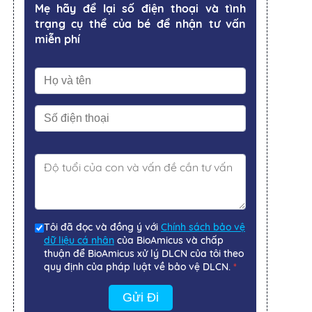
Mẹ hãy để lại số điện thoại và tình
trạng cụ thể của bé để nhận tư vấn
miễn phí
Tôi đã đọc và đồng ý với
Chính sách bảo vệ
dữ liệu cá nhân
của BioAmicus và chấp
thuận để BioAmicus xử lý DLCN của tôi theo
quy định của pháp luật về bảo vệ DLCN.
*
Gửi Đi