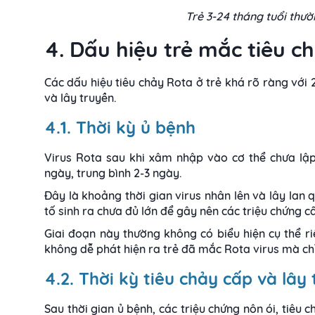
Trẻ 3-24 tháng tuổi thư
4. Dấu hiệu trẻ mắc tiêu c
Các dấu hiệu tiêu chảy Rota ở trẻ khá rõ ràng với 2
và lây truyền.
4.1. Thời kỳ ủ bệnh
Virus Rota sau khi xâm nhập vào cơ thể chưa lập
ngày, trung bình 2-3 ngày.
Đây là khoảng thời gian virus nhân lên và lây lan 
tố sinh ra chưa đủ lớn để gây nên các triệu chứng cấ
Giai đoạn này thường không có biểu hiện cụ thể ri
không dễ phát hiện ra trẻ đã mắc Rota virus mà ch
4.2. Thời kỳ tiêu chảy cấp và lây
Sau thời gian ủ bệnh, các triệu chứng nôn ói, tiêu 