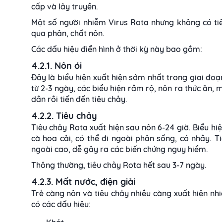
cấp và lây truyền.
Một số người nhiễm Virus Rota nhưng không có ti
qua phân, chất nôn.
Các dấu hiệu điển hình ở thời kỳ này bao gồm:
4.2.1. Nôn ói
Đây là biểu hiện xuất hiện sớm nhất trong giai đoạ
từ 2-3 ngày, các biểu hiện rầm rộ, nôn ra thức ăn,
dần rồi tiến đến tiêu chảy.
4.2.2. Tiêu chảy
Tiêu chảy Rota xuất hiện sau nôn 6-24 giờ. Biểu hi
cà hoa cải, có thể đi ngoài phân sống, có nhầy. Ti
ngoài cao, dễ gây ra các biến chứng nguy hiểm.
Thông thường, tiêu chảy Rota hết sau 3-7 ngày.
4.2.3. Mất nước, điện giải
Trẻ càng nôn và tiêu chảy nhiều càng xuất hiện nhi
có các dấu hiệu: