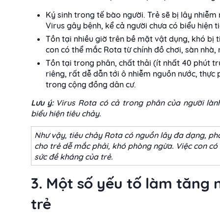
Ký sinh trong tế bào người. Trẻ sẽ bị lây nhiễm
Virus gây bệnh, kể cả người chưa có biểu hiện t
Tồn tại nhiều giờ trên bề mặt vật dụng, khó bị t
con có thể mắc Rota từ chính đồ chơi, sàn nhà,
Tồn tại trong phân, chất thải (ít nhất 40 phút tr
riêng, rất dễ dẫn tới ô nhiễm nguồn nước, thực
trong cộng đồng dân cư.
Lưu ý:
Virus Rota có cả trong phân của người làn
biểu hiện tiêu chảy.
Như vậy, tiêu chảy Rota có nguồn lây đa dạng, ph
cho trẻ dễ mắc phải, khó phòng ngừa. Việc con có
sức đề kháng của trẻ.
3. Một số yếu tố làm tăng
trẻ