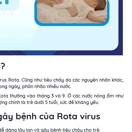
ì?
irus Rota. Cũng như tiêu chảy do các nguyên nhân khác,
trong ngày, phân nhão nhiều nước.
y Rota thường vào tháng 3 và 9. Ở các nước nóng ẩm như
g chính là trẻ dưới 5 tuổi, sức đề kháng yếu.
gây bệnh của Rota virus
dễ dàng lây lan và gây bệnh tiêu chảy cho trẻ: