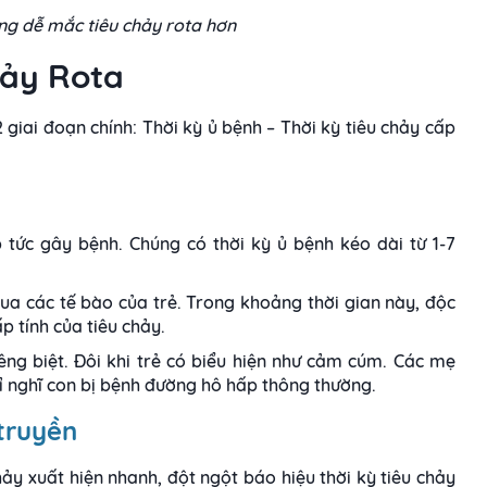
ờng dễ mắc tiêu chảy rota hơn
hảy Rota
 giai đoạn chính: Thời kỳ ủ bệnh – Thời kỳ tiêu chảy cấp
 tức gây bệnh. Chúng có thời kỳ ủ bệnh kéo dài từ 1-7
qua các tế bào của trẻ. Trong khoảng thời gian này, độc
p tính của tiêu chảy.
êng biệt. Đôi khi trẻ có biểu hiện như cảm cúm. Các mẹ
ỉ nghĩ con bị bệnh đường hô hấp thông thường.
 truyền
chảy xuất hiện nhanh, đột ngột báo hiệu thời kỳ tiêu chảy