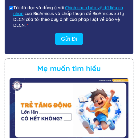
Tôi đã đọc và đồng ý với
Chính sách bảo vệ dữ liệu cá
nhân
của BioAmicus và chấp thuận để BioAmicus xử lý
DLCN của tôi theo quy định của pháp luật về bảo vệ
DLCN.
*
Gửi Đi
Mẹ muốn tìm hiểu