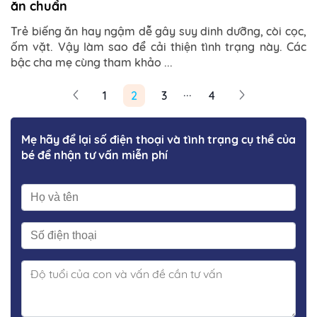
ăn chuẩn
Trẻ biếng ăn hay ngậm dễ gây suy dinh dưỡng, còi cọc,
ốm vặt. Vậy làm sao để cải thiện tình trạng này. Các
bậc cha mẹ cùng tham khảo ...
...
1
2
3
4
Mẹ hãy để lại số điện thoại và tình trạng cụ thể của
bé để nhận tư vấn miễn phí