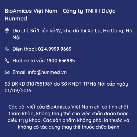
BioAmicus Việt Nam - Công ty TNHH Dược
Hunmed
Địa chỉ: Số 1 liền kề 12, khu đô thị Xa La, Hà Đông, Hà
Nội
Điện thoại:
024.9999.9669
Hotline tư vấn:
1900 636985
Email:
info@hunmed.vn
Số ĐKKD 0107551987 do Sở KHĐT TP.Hà Nội cấp ngày
01/09/2016
Các bài viết của BioAmicus Việt Nam chỉ có tính chất
tham khảo, không thay thế cho việc chẩn đoán hoặc
điều trị y khoa. Các sản phẩm không phải là thuốc và
không có tác dụng thay thế thuốc chữa bệnh