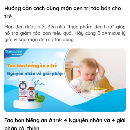
Hướng dẫn cách dùng mận đen trị táo bón cho
trẻ
Mận đen được biết đến như "thực phẩm tiêu hóa" giúp
hỗ trợ giảm táo bón hiệu quả. Hãy cùng BioAmicus lý
giải vì sao mận đen có tác dụng ...
Táo bón biếng ăn ở trẻ: 4 Nguyên nhân và 4 giải
pháp cải thiện