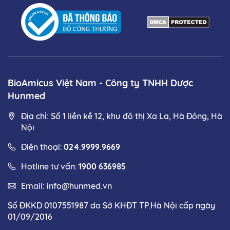
BioAmicus Việt Nam - Công ty TNHH Dược
Hunmed
Địa chỉ: Số 1 liền kề 12, khu đô thị Xa La, Hà Đông, Hà
Nội
Điện thoại:
024.9999.9669
Hotline tư vấn:
1900 636985
Email:
info@hunmed.vn
Số ĐKKD 0107551987 do Sở KHĐT TP.Hà Nội cấp ngày
01/09/2016