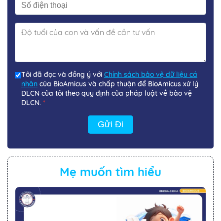
Tôi đã đọc và đồng ý với
Chính sách bảo vệ dữ liệu cá
nhân
của BioAmicus và chấp thuận để BioAmicus xử lý
DLCN của tôi theo quy định của pháp luật về bảo vệ
DLCN.
*
Gửi Đi
Mẹ muốn tìm hiểu